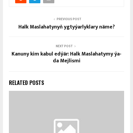
PREVIOUS POST
Halk Maslahatynyň ygtyýarlyklary näme?
NEXT POST
Kanuny kim kabul edýär: Halk Maslahatymy ýa-
da Mejlismi
RELATED POSTS