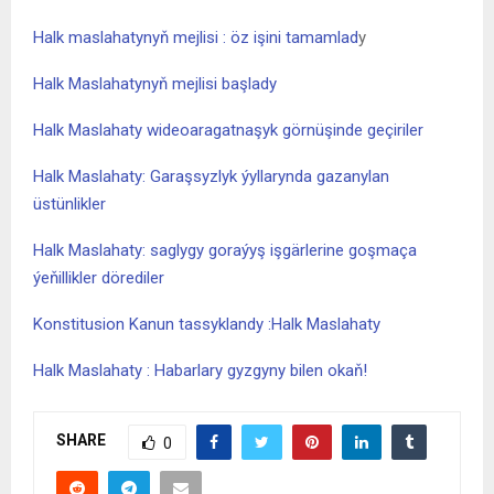
Halk maslahatynyň mejlisi : öz işini tamamlad
y
Halk Maslahatynyň mejlisi başlady
Halk Maslahaty wideoaragatnaşyk görnüşinde geçiriler
Halk Maslahaty: Garaşsyzlyk ýyllarynda gazanylan
üstünlikler
Halk Maslahaty: saglygy goraýyş işgärlerine goşmaça
ýeňillikler dörediler
Konstitusion Kanun tassyklandy :Halk Maslahaty
Halk Maslahaty : Habarlary gyzgyny bilen okaň!
SHARE
0