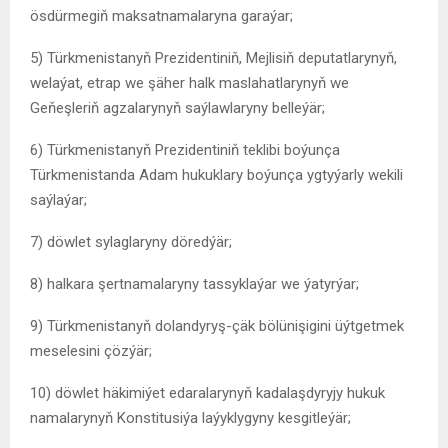
ösdürmegiň maksatnamalaryna garaýar;
5) Türkmenistanyň Prezidentiniň, Mejlisiň deputatlarynyň,
welaýat, etrap we şäher halk maslahatlarynyň we
Geňeşleriň agzalarynyň saýlawlaryny belleýär;
6) Türkmenistanyň Prezidentiniň teklibi boýunça
Türkmenistanda Adam hukuklary boýunça ygtyýarly wekili
saýlaýar;
7) döwlet sylaglaryny döredýär;
8) halkara şertnamalaryny tassyklaýar we ýatyrýar;
9) Türkmenistanyň dolandyryş-çäk bölünişigini üýtgetmek
meselesini çözýär;
10) döwlet häkimiýet edaralarynyň kadalaşdyryjy hukuk
namalarynyň Konstitusiýa laýyklygyny kesgitleýär;