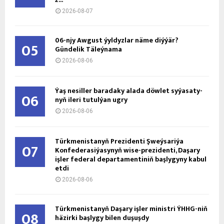
2026-08-07
06-njy Awgust ýyldyzlar näme diýýär?
05
Gündelik Täleýnama
2026-08-06
Ýaş ne­sil­ler ba­ra­da­ky ala­da döw­let sy­ýa­sa­ty­
06
nyň ile­ri tu­tul­ýan ug­ry
2026-08-06
Türkmenistanyň Prezidenti Şweýsariýa
07
Konfederasiýasynyň wise-prezidenti, Daşary
işler federal departamentiniň başlygyny kabul
etdi
2026-08-06
Türkmenistanyň Daşary işler ministri ÝHHG-niň
08
häzirki başlygy bilen duşuşdy