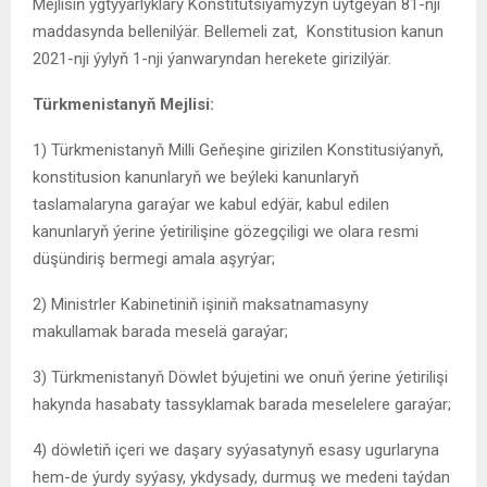
Mejlisiň ygtyýarlyklary Konstitutsiýamyzyň üýtgeýän 81-nji
maddasynda bellenilýär. Bellemeli zat, Konstitusion kanun
2021-nji ýylyň 1-nji ýanwaryndan herekete girizilýär.
Türkmenistanyň Mejlisi:
1) Türkmenistanyň Milli Geňeşine girizilen Konstitusiýanyň,
konstitusion kanunlaryň we beýleki kanunlaryň
taslamalaryna garaýar we kabul edýär, kabul edilen
kanunlaryň ýerine ýetirilişine gözegçiligi we olara resmi
düşündiriş bermegi amala aşyrýar;
2) Ministrler Kabinetiniň işiniň maksatnamasyny
makullamak barada meselä garaýar;
3) Türkmenistanyň Döwlet býujetini we onuň ýerine ýetirilişi
hakynda hasabaty tassyklamak barada meselelere garaýar;
4) döwletiň içeri we daşary syýasatynyň esasy ugurlaryna
hem-de ýurdy syýasy, ykdysady, durmuş we medeni taýdan