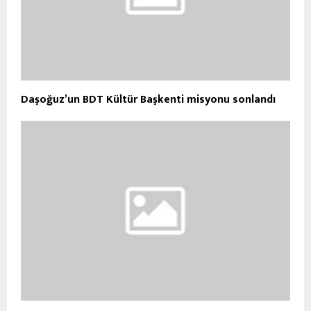
Daşoğuz’un BDT Kültür Başkenti misyonu sonlandı