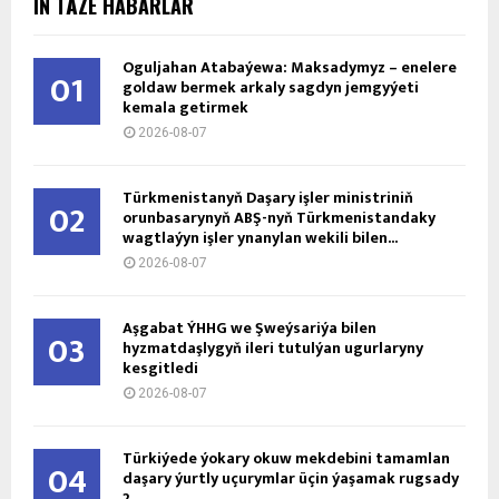
IŇ TÄZE HABARLAR
Oguljahan Atabaýewa: Maksadymyz – enelere
01
goldaw bermek arkaly sagdyn jemgyýeti
kemala getirmek
2026-08-07
Türkmenistanyň Daşary işler ministriniň
02
orunbasarynyň ABŞ-nyň Türkmenistandaky
wagtlaýyn işler ynanylan wekili bilen...
2026-08-07
Aşgabat ÝHHG we Şweýsariýa bilen
03
hyzmatdaşlygyň ileri tutulýan ugurlaryny
kesgitledi
2026-08-07
Türkiýede ýokary okuw mekdebini tamamlan
04
daşary ýurtly uçurymlar üçin ýaşamak rugsady
2...