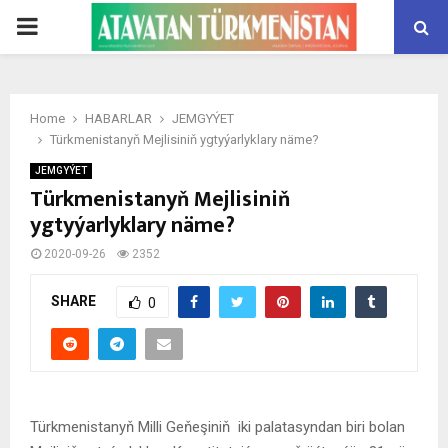
PRIMARY
MENU
Home
HABARLAR
JEMGYÝET
Türkmenistanyň Mejlisiniň ygtyýarlyklary näme?
JEMGYÝET
Türkmenistanyň Mejlisiniň
ygtyýarlyklary näme?
2020-09-26
2352
SHARE
0
Türkmenistanyň Milli Geňeşiniň iki palatasyndan biri bolan