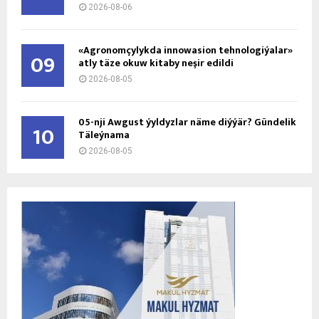
2026-08-06
«Agronomçylykda innowasion tehnologiýalar»
09
atly täze okuw kitaby neşir edildi
2026-08-05
05-nji Awgust ýyldyzlar näme diýýär? Gündelik
10
Täleýnama
2026-08-05