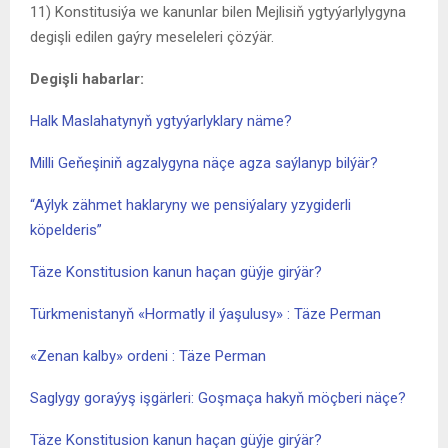
11) Konstitusiýa we kanunlar bilen Mejlisiň ygtyýarlylygyna
degişli edilen gaýry meseleleri çözýär.
Degişli habarlar:
Halk Maslahatynyň ygtyýarlyklary näme?
Milli Geňeşiniň agzalygyna näçe agza saýlanyp bilýär?
“Aýlyk zähmet haklaryny we pensiýalary yzygiderli
köpelderis”
Täze Konstitusion kanun haçan güýje girýär?
Türkmenistanyň «Hormatly il ýaşulusy» : Täze Perman
«Zenan kalby» ordeni : Täze Perman
Saglygy goraýyş işgärleri: Goşmaça hakyň möçberi näçe?
Täze Konstitusion kanun haçan güýje girýär?