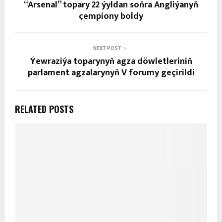
“Arsenal” topary 22 ýyldan soňra Angliýanyň
çempiony boldy
NEXT POST
Ýewraziýa toparynyň agza döwletleriniň
parlament agzalarynyň V forumy geçirildi
RELATED POSTS