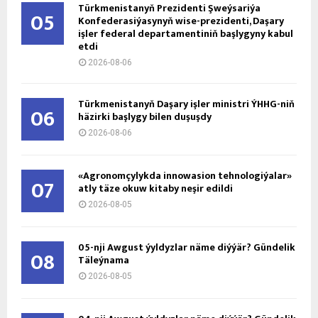
Türkmenistanyň Prezidenti Şweýsariýa
05
Konfederasiýasynyň wise-prezidenti, Daşary
işler federal departamentiniň başlygyny kabul
etdi
2026-08-06
Türkmenistanyň Daşary işler ministri ÝHHG-niň
06
häzirki başlygy bilen duşuşdy
2026-08-06
«Agronomçylykda innowasion tehnologiýalar»
07
atly täze okuw kitaby neşir edildi
2026-08-05
05-nji Awgust ýyldyzlar näme diýýär? Gündelik
08
Täleýnama
2026-08-05