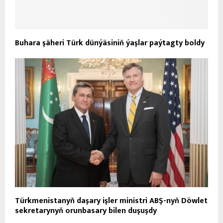
Buhara şäheri Türk dünýäsiniň ýaşlar paýtagty boldy
Türkmenistanyň daşary işler ministri ABŞ-nyň Döwlet
sekretarynyň orunbasary bilen duşuşdy