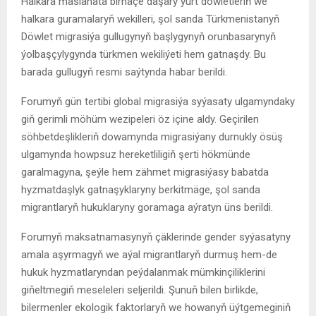
Halkara maslahata birnäçe daşary ýurt döwletleriň we
halkara guramalaryň wekilleri, şol sanda Türkmenistanyň
Döwlet migrasiýa gullugynyň başlygynyň orunbasarynyň
ýolbaşçylygynda türkmen wekiliýeti hem gatnaşdy. Bu
barada gullugyň resmi saýtynda habar berildi.
Forumyň gün tertibi global migrasiýa syýasaty ulgamyndaky
giň gerimli möhüm wezipeleri öz içine aldy. Geçirilen
söhbetdeşlikleriň dowamynda migrasiýany durnukly ösüş
ulgamynda howpsuz hereketliligiň şerti hökmünde
garalmagyna, şeýle hem zähmet migrasiýasy babatda
hyzmatdaşlyk gatnaşyklaryny berkitmäge, şol sanda
migrantlaryň hukuklaryny goramaga aýratyn üns berildi.
Forumyň maksatnamasynyň çäklerinde gender syýasatyny
amala aşyrmagyň we aýal migrantlaryň durmuş hem-de
hukuk hyzmatlaryndan peýdalanmak mümkinçiliklerini
giňeltmegiň meseleleri seljerildi. Şunuň bilen birlikde,
bilermenler ekologik faktorlaryň we howanyň üýtgemeginiň