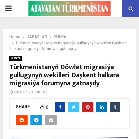
PRIMARY
MENU
Home
HABARLAR
DÜNÝÄ
Türkmenistanyň Döwlet migrasiýa gullugynyň wekilleri Daşkent
halkara migrasiýa forumyna gatnaşdy
DÜNÝÄ
Türkmenistanyň Döwlet migrasiýa
gullugynyň wekilleri Daşkent halkara
migrasiýa forumyna gatnaşdy
2026-05-20
182
SHARE
0