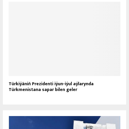
Türkiýäniň Prezidenti iýun-iýul aýlarynda
Türkmenistana sapar bilen geler