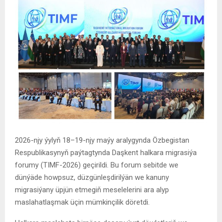
2026-njy ýylyň 18–19-njy maýy aralygynda Özbegistan
Respublikasynyň paýtagtynda Daşkent halkara migrasiýa
forumy (TIMF-2026) geçirildi. Bu forum sebitde we
dünýäde howpsuz, düzgünleşdirilýän we kanuny
migrasiýany üpjün etmegiň meselelerini ara alyp
maslahatlaşmak üçin mümkinçilik döretdi.