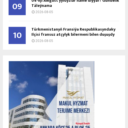
04-nji Awgust ýyldyzlar näme diýýär? Gündelik
09
Täleýnama
2026-08-05
Türkmenistanyň Fransiýa Respublikasyndaky
10
Ilçisi fransuz atçylyk bilermeni bilen duşuşdy
2026-08-05