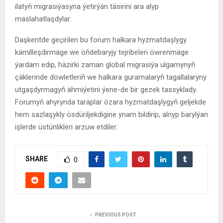
ilatyň migrasiýasyna ýetirýän täsirini ara alyp
maslahatlaşdylar.
Daşkentde geçirilen bu forum halkara hyzmatdaşlygy
kämilleşdirmäge we öňdebaryjy tejribeleri öwrenmäge
ýardam edip, häzirki zaman global migrasiýa ulgamynyň
çäklerinde döwletleriň we halkara guramalaryň tagallalaryny
utgaşdyrmagyň ähmiýetini ýene-de bir gezek tassyklady.
Forumyň ahyrynda taraplar özara hyzmatdaşlygyň geljekde
hem sazlaşykly ösdüriljekdigine ynam bildirip, alnyp barylýan
işlerde üstünlikleri arzuw etdiler.
SHARE
0
PREVIOUS POST