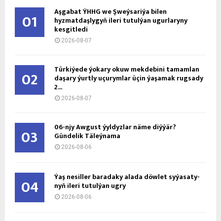
Aşgabat ÝHHG we Şweýsariýa bilen
01
hyzmatdaşlygyň ileri tutulýan ugurlaryny
kesgitledi
2026-08-07
Türkiýede ýokary okuw mekdebini tamamlan
02
daşary ýurtly uçurymlar üçin ýaşamak rugsady
2...
2026-08-07
06-njy Awgust ýyldyzlar näme diýýär?
03
Gündelik Täleýnama
2026-08-06
Ýaş ne­sil­ler ba­ra­da­ky ala­da döw­let sy­ýa­sa­ty­
04
nyň ile­ri tu­tul­ýan ug­ry
2026-08-06