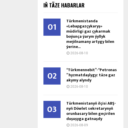
IŇ TÄZE HABARLAR
Türkmenistanda
01
«Lebapgazçykaryş»
müdirligi gaz çykarmak
boýunça ýarym ýyllyk
meýilnamany artygy bilen
ýerine...
2026-08-10
“Türkmennebit”-“Petronas
02
” hyzmatdaşlygy: täze gaz
akymy alyndy
2026-08-10
Türkmenistanyň ilçisi ABŞ-
03
nyň Döwlet sekretarynyň
orunbasary bilen geçirilen
duşuşyga gatnaşdy
2026-08-09