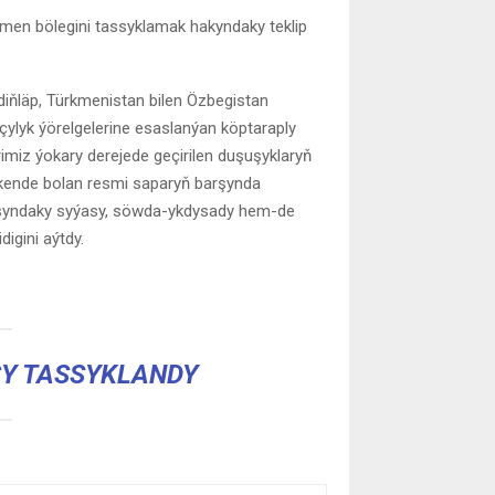
kmen bölegini tassyklamak hakyndaky teklip
ňläp, Türkmenistan bilen Özbegistan
ylyk ýörelgelerine esaslanýan köptaraply
erimiz ýokary derejede geçirilen duşuşyklaryň
şkende bolan resmi saparyň barşynda
arasyndaky syýasy, söwda-ykdysady hem-de
igini aýtdy.
Y TASSYKLANDY