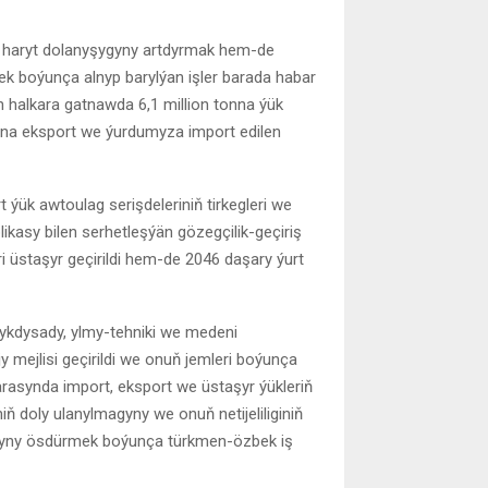
n haryt dolanyşygyny artdyrmak hem-de
ek boýunça alnyp barylýan işler barada habar
en halkara gatnawda 6,1 million tonna ýük
syna eksport we ýurdumyza import edilen
 ýük awtoulag serişdeleriniň tirkegleri we
likasy bilen serhetleşýän gözegçilik-geçiriş
ri üstaşyr geçirildi hem-de 2046 daşary ýurt
ykdysady, ylmy-tehniki we medeni
 mejlisi geçirildi we onuň jemleri boýunça
arasynda import, eksport we üstaşyr ýükleriň
iň doly ulanylmagyny we onuň netijeliliginiň
ryny ösdürmek boýunça türkmen-özbek iş