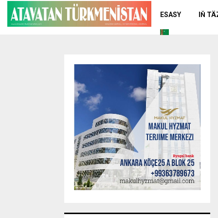
ESASY
IŇ T