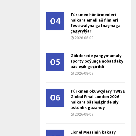
Türkmen hünärmenleri
04
halkara emeli aň filmleri
festiwalyna gatnaşmaga
çagyrylýar
2026-08-09
Gökderede ýangyn-amaly
05
sporty boýunça nobatdaky
bäsleşik geçirildi
2026-08-09
Türkmen okuwçylary “IWISE
06
Global Final London 2026”
halkara bäsleşiginde uly
üstünlik gazandy
2026-08-09
Lionel Messiniň kakasy