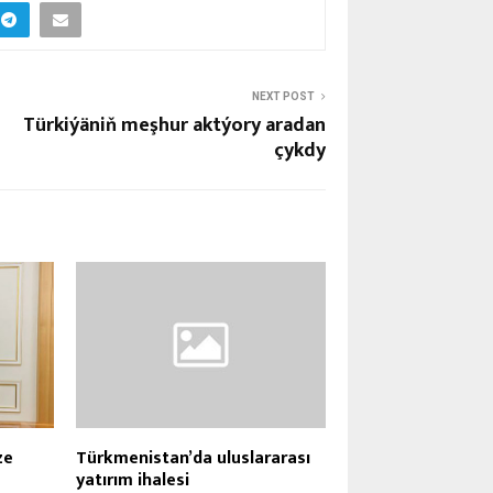
NEXT POST
Türkiýäniň meşhur aktýory aradan
çykdy
ze
Türkmenistan’da uluslararası
yatırım ihalesi