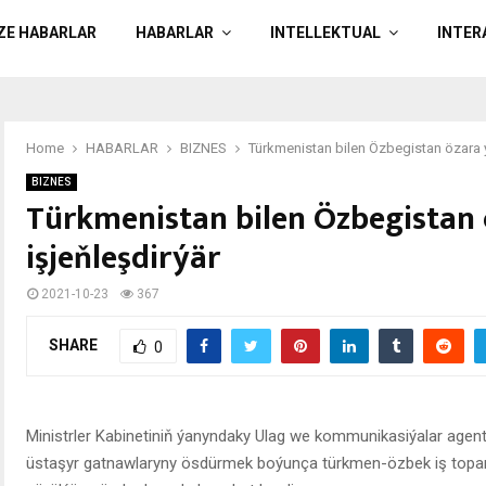
ÄZE HABARLAR
HABARLAR
INTELLEKTUAL
INTER
Home
HABARLAR
BIZNES
Türkmenistan bilen Özbegistan özara ý
BIZNES
Türkmenistan bilen Özbegistan 
işjeňleşdirýär
2021-10-23
367
SHARE
0
Ministrler Kabinetiniň ýanyndaky Ulag we kommunikasiýalar agent
üstaşyr gatnawlaryny ösdürmek boýunça türkmen-özbek iş topa