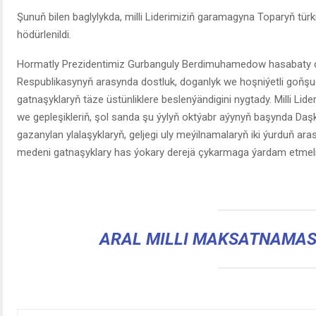
Şunuň bilen baglylykda, milli Liderimiziň garamagyna Toparyň tür
hödürlenildi.
Hormatly Prezidentimiz Gurbanguly Berdimuhamedow hasabaty di
Respublikasynyň arasynda dostluk, doganlyk we hoşniýetli goňşuç
gatnaşyklaryň täze üstünliklere beslenýändigini nygtady. Milli Lid
we gepleşikleriň, şol sanda şu ýylyň oktýabr aýynyň başynda Da
gazanylan ylalaşyklaryň, geljegi uly meýilnamalaryň iki ýurduň 
medeni gatnaşyklary has ýokary derejä çykarmaga ýardam etmelid
ARAL MILLI MAKSATNAMAS