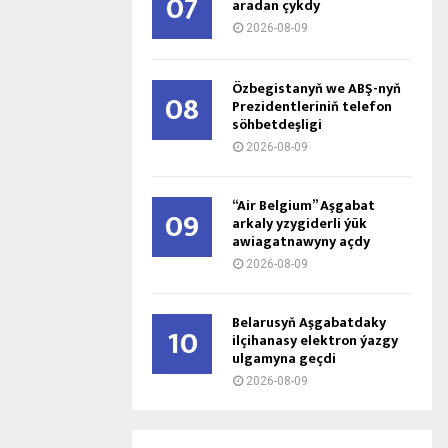
07
aradan çykdy
2026-08-09
Özbegistanyň we ABŞ-nyň
08
Prezidentleriniň telefon
söhbetdeşligi
2026-08-09
“Air Belgium” Aşgabat
09
arkaly yzygiderli ýük
awiagatnawyny açdy
2026-08-09
Belarusyň Aşgabatdaky
10
ilçihanasy elektron ýazgy
ulgamyna geçdi
2026-08-09