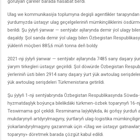
görülýän çäreler barada hasabat berdi.
Ulag we kommunikasiýa toplumyna degişli agentlikler tarapynda
ýurdumyzda üstaşyr ulag geçelgeleriniň mümkinçiliklerini ösdürm
berildi. Şu ýylyň ýanwar — sentýabr aýlarynda demir ýol ulagy bil
daşaldy. Şol sanda demir ýol ulagy bilen Özbegistan Respublika
ýükleriň möçberi 885,6 müň tonna deň boldy.
2021-nji ýylyň ýanwar — sentýabr aýlarynda 7485 sany daşary ýurt
ýarym tirkegleri üstaşyr geçirildi. Şol döwürde Özbegistan Respub
ýerleriniň üsti bilen 2914 sany daşary ýurt ýük awtoulag serişdele
ýük awtoulag serişdeleri Türkmenistana getirildi.
Şu ýylyň 1-nji sentýabrynda Özbegistan Respublikasynda Söwda-
hyzmatdaşlyk boýunça bilelikdäki türkmen-özbek toparynyň 16-njy
Teswirnama gol çekildi. Resminama laýyklykda, iki goňşy ýurduň 
mukdarynyň artdyrylmagyny, ýurtlaryň ulag-logistika mümkinçiligin
ýokarlandyrylmagyny gazanmak üçin «Ulag we üstaşyr gatnawla
toparyny» döretmek barada çözgüt kabul edildi.