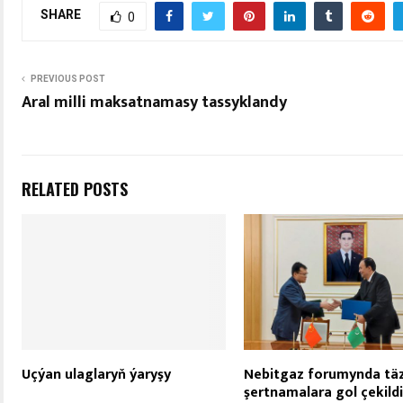
SHARE
0
PREVIOUS POST
Aral milli maksatnamasy tassyklandy
RELATED POSTS
Uçýan ulaglaryň ýaryşy
Nebitgaz forumynda tä
şertnamalara gol çekildi