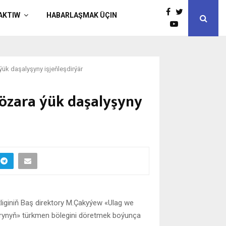
AKTIW
HABARLAŞMAK ÜÇIN
ük daşalyşyny işjeňleşdirýär
özara ýük daşalyşyny
liginiň Baş direktory M.Çakyýew «Ulag we
rynyň» türkmen bölegini döretmek boýunça