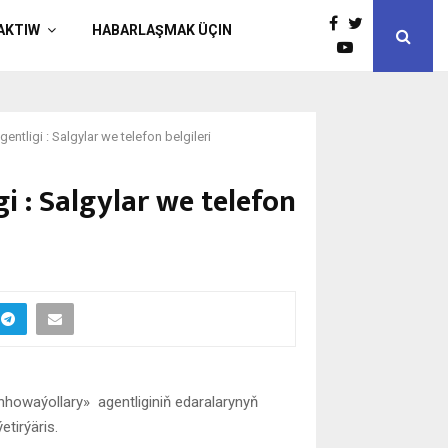
AKTIW
HABARLAŞMAK ÜÇIN
ntligi : Salgylar we telefon belgileri
 : Salgylar we telefon
howaýollary» agentliginiň edaralarynyň
etirýäris.