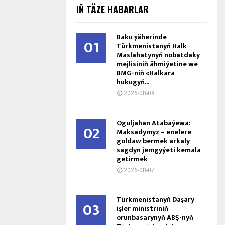
IŇ TÄZE HABARLAR
Baku şäherinde
01
Türkmenistanyň Halk
Maslahatynyň nobatdaky
mejlisiniň ähmiýetine we
BMG-niň «Halkara
hukugyň...
2026-08-08
Oguljahan Atabaýewa:
02
Maksadymyz – enelere
goldaw bermek arkaly
sagdyn jemgyýeti kemala
getirmek
2026-08-07
Türkmenistanyň Daşary
03
işler ministriniň
orunbasarynyň ABŞ-nyň