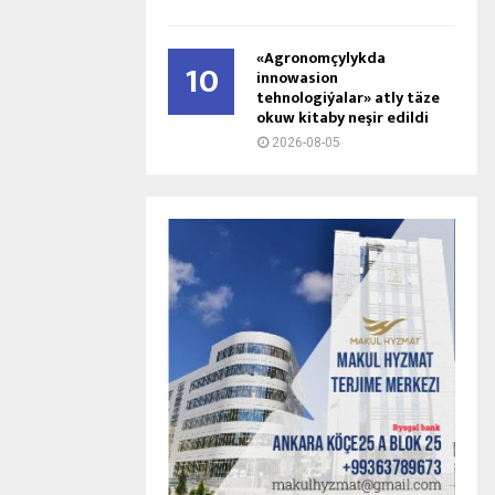
«Agronomçylykda
10
innowasion
tehnologiýalar» atly täze
okuw kitaby neşir edildi
2026-08-05