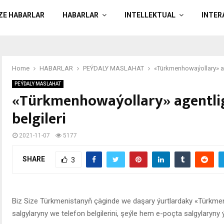
ÄZE HABARLAR
HABARLAR
INTELLEKTUAL
INTER
Home
HABARLAR
PEÝDALY MASLAHAT
«Türkmenhowaýollary» age
PEÝDALY MASLAHAT
«Türkmenhowaýollary» agentligi
belgileri
2021-11-07
5177
SHARE
3
Biz Size Türkmenistanyň çäginde we daşary ýurtlardaky «Türkmen
salgylaryny we telefon belgilerini, şeýle hem e-poçta salgylaryny ý