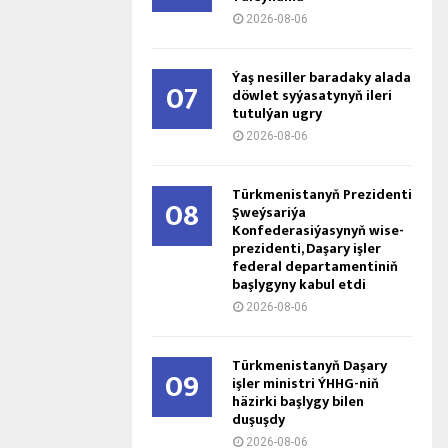
2026-08-06
Ýaş ne­sil­ler ba­ra­da­ky ala­da
07
döw­let sy­ýa­sa­ty­nyň ile­ri
tu­tul­ýan ug­ry
2026-08-06
Türkmenistanyň Prezidenti
08
Şweýsariýa
Konfederasiýasynyň wise-
prezidenti, Daşary işler
federal departamentiniň
başlygyny kabul etdi
2026-08-06
Türkmenistanyň Daşary
09
işler ministri ÝHHG-niň
häzirki başlygy bilen
duşuşdy
2026-08-06