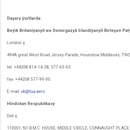
Daşary ýurtlarda:
Beýik Britaniýanyň we Demirgazyk Irlandiýanyň Birleşen Pat
London ş.
494A great West Road Jersey Parade, Hounslow Middlesex, TW5
tel: +44208 814-14-28, 577-63-63
fax: +44208 577-99-00.
E-mail:
uk@tua.aero
Hindistan Respublikasy
Deli ş.
110001, N1 B.M.C. HOUSE, MIDDLE CIRCLE, CONNAUGHT PLACE.