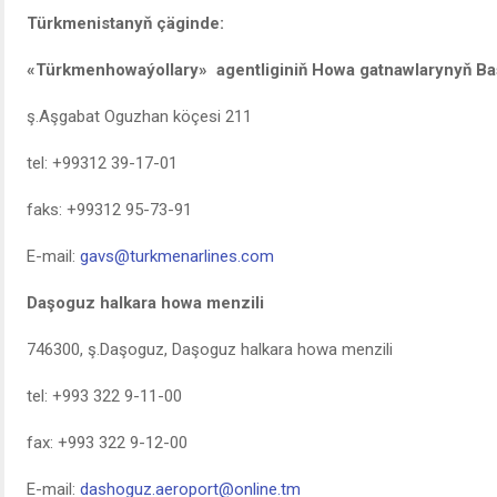
Türkmenistanyň çäginde:
«Türkmenhowaýollary» agentliginiň Howa gatnawlarynyň Ba
ş.Aşgabat Oguzhan köçesi 211
tel: +99312 39-17-01
faks: +99312 95-73-91
E-mail:
gavs@turkmenarlines.com
Daşoguz halkara howa menzili
746300, ş.Daşoguz, Daşoguz halkara howa menzili
tel: +993 322 9-11-00
fax: +993 322 9-12-00
E-mail:
dashoguz.aeroport@online.tm