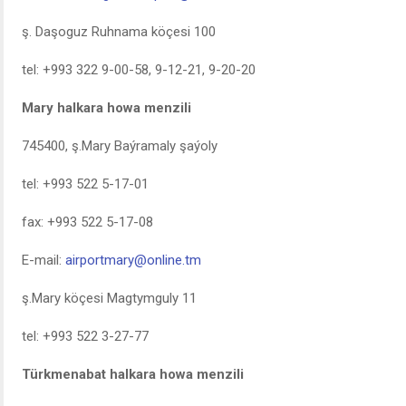
ş. Daşoguz Ruhnama köçesi 100
tel: +993 322 9-00-58, 9-12-21, 9-20-20
Mary halkara howa menzili
745400, ş.Mary Baýramaly şaýoly
tel: +993 522 5-17-01
fax: +993 522 5-17-08
E-mail:
airportmary@online.tm
ş.Mary köçesi Magtymguly 11
tel: +993 522 3-27-77
Türkmenabat halkara howa menzili