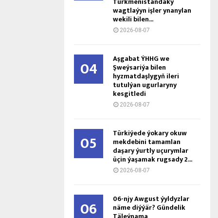
Türkmenistandaky
wagtlaýyn işler ynanylan
wekili bilen...
2026-08-07
Aşgabat ÝHHG we
04
Şweýsariýa bilen
hyzmatdaşlygyň ileri
tutulýan ugurlaryny
kesgitledi
2026-08-07
Türkiýede ýokary okuw
05
mekdebini tamamlan
daşary ýurtly uçurymlar
üçin ýaşamak rugsady 2...
2026-08-07
06-njy Awgust ýyldyzlar
06
näme diýýär? Gündelik
Täleýnama