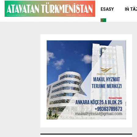
ESASY
IŇ T