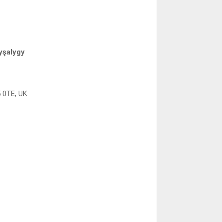
yşalygy
 0TE, UK