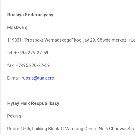
Russiýa Federasiýasy
Moskwa ş.
119331, “Prospekt Wernadskogo” köç. jaý 29, Söwda merkezi «L
tel: +7495 276-27-59
fax: +7495 276-27-59
E-mail:
russia@tua.aero
Hytaý Halk Respublikasy
Pekin ş.
Room 1506, building Block-C Van tong Centre No.6 Chaowai Street