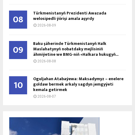
Türkmenistanyň Prezidenti Awazada
08
welosipedli ýörişi amala aşyrdy
2026-08-09
Baku şäherinde Türkmenistanyň Halk
09
Maslahatynyň nobatdaky mejlisiniň
ähmiýetine we BMG-niň «Halkara hukugyň...
2026-08-08
Oguljahan Atabaýewa: Maksadymyz – enelere
10
goldaw bermek arkaly sagdyn jemgyýeti
kemala getirmek
2026-08-07