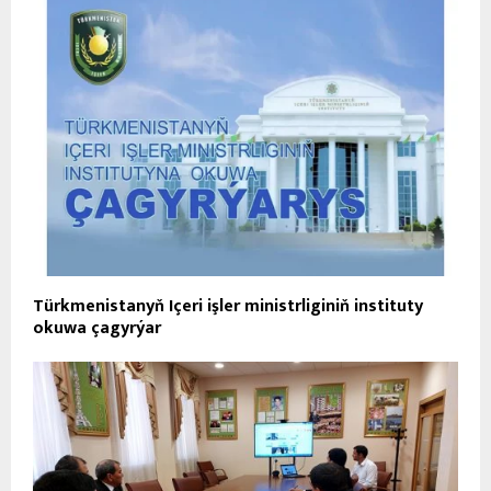
Türkmenistanyň Içeri işler ministrliginiň instituty
okuwa çagyrýar