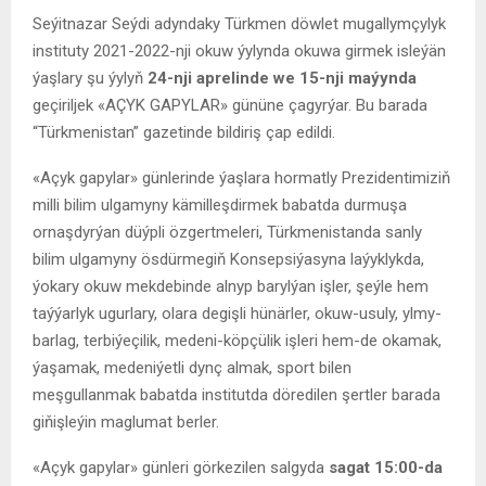
Seýitnazar Seýdi adyndaky Türkmen döwlet mugallymçylyk
instituty 2021-2022-nji okuw ýylynda okuwa girmek isleýän
ýaşlary şu ýylyň
24-nji aprelinde we 15-nji maýynda
geçiriljek «AÇYK GAPYLAR» gününe çagyrýar. Bu barada
“Türkmenistan” gazetinde bildiriş çap edildi.
«Açyk gapylar» günlerinde ýaşlara hormatly Prezidentimiziň
milli bilim ulgamyny kämilleşdirmek babatda durmuşa
ornaşdyrýan düýpli özgertmeleri, Türkmenistanda sanly
bilim ulgamyny ösdürmegiň Konsepsiýasyna laýyklykda,
ýokary okuw mekdebinde alnyp barylýan işler, şeýle hem
taýýarlyk ugurlary, olara degişli hünärler, okuw-usuly, ylmy-
barlag, terbiýeçilik, medeni-köpçülik işleri hem-de okamak,
ýaşamak, medeniýetli dynç almak, sport bilen
meşgullanmak babatda institutda döredilen şertler barada
giňişleýin maglumat berler.
«Açyk gapylar» günleri görkezilen salgyda
sagat 15:00-da