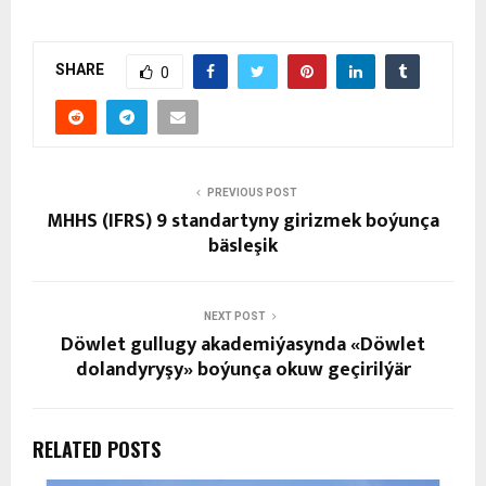
SHARE
0
PREVIOUS POST
MHHS (IFRS) 9 standartyny girizmek boýunça
bäsleşik
NEXT POST
Döwlet gullugy akademiýasynda «Döwlet
dolandyryşy» boýunça okuw geçirilýär
RELATED POSTS