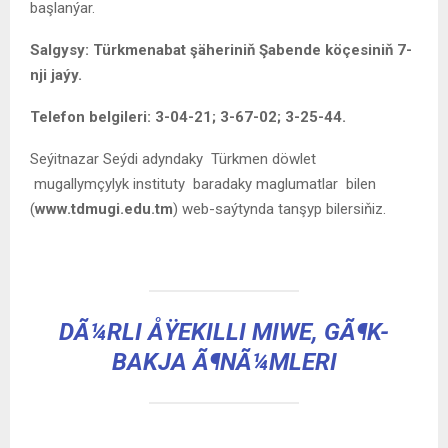
başlanýar.
Salgysy: Türkmenabat şäheriniň Şabende köçesiniň 7-
nji jaýy.
Telefon belgileri: 3-04-21; 3-67-02; 3-25-44.
Seýitnazar Seýdi adyndaky Türkmen döwlet
mugallymçylyk instituty baradaky maglumatlar bilen
(
www.tdmugi.edu.tm
) web-saýtynda tanşyp bilersiňiz.
DÃ¼RLI ÅŸEKILLI MIWE, GÃ¶K-
BAKJA Ã¶NÃ¼MLERI