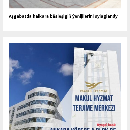
Aşgabatda halkara bäsleşigiň ýeňijilerini sylaglandy