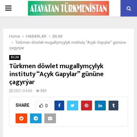
PRIMARY
MENU
Home
HABARLAR
BILIM
Türkmen döwlet mugallymçylyk instituty “Açyk Gapylar” gününe
çagyrýar
BILIM
Türkmen döwlet mugallymçylyk
instituty “Açyk Gapylar” gününe
çagyrýar
2021-04-06
889
SHARE
0