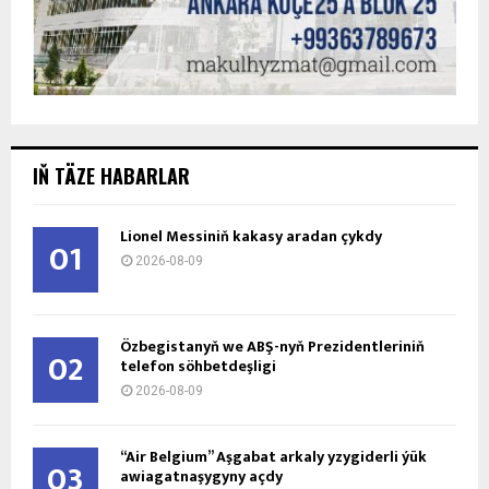
IŇ TÄZE HABARLAR
Lionel Messiniň kakasy aradan çykdy
01
2026-08-09
Özbegistanyň we ABŞ-nyň Prezidentleriniň
02
telefon söhbetdeşligi
2026-08-09
“Air Belgium” Aşgabat arkaly yzygiderli ýük
03
awiagatnaşygyny açdy