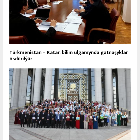
Türkmenistan – Katar: bilim ulgamynda gatnaşyklar
ösdürilýär