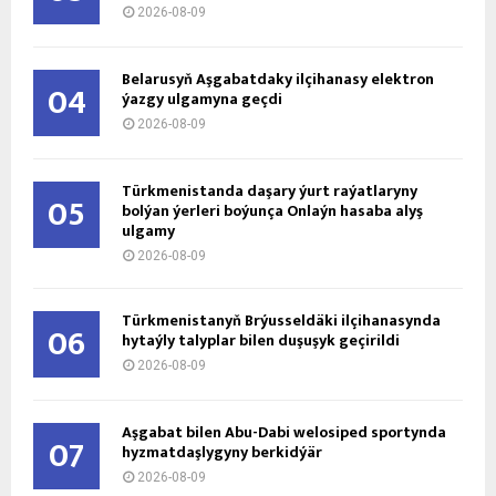
2026-08-09
Belarusyň Aşgabatdaky ilçihanasy elektron
04
ýazgy ulgamyna geçdi
2026-08-09
Türkmenistanda daşary ýurt raýatlaryny
05
bolýan ýerleri boýunça Onlaýn hasaba alyş
ulgamy
2026-08-09
Türkmenistanyň Brýusseldäki ilçihanasynda
06
hytaýly talyplar bilen duşuşyk geçirildi
2026-08-09
Aşgabat bilen Abu-Dabi welosiped sportynda
07
hyzmatdaşlygyny berkidýär
2026-08-09