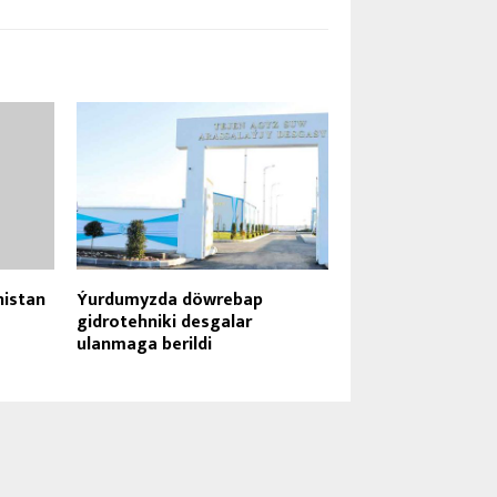
nistan
Ýurdumyzda döwrebap
gidrotehniki desgalar
ulanmaga berildi