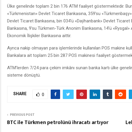
Ülke genelinde toplam 2 bin 176 ATM faaliyet göstermektedir. Bun
«Türkmenistan» Devlet Ticaret Bankasına, 359’su «Türkmenbaşy» 
Devlet Ticaret Bankasına, bin 034’ü «Daýhanbank» Devlet Ticaret
Bankasına, 9’su Türkmen-Türk Anonim Bankasına, 14’ü «Rysgal»
Ekonomik İlişkiler Bankasına aittir.
Ayrıca nakip olmayan para işlemlerinde kullanılan POS makine kull
Bankalara ait toplam 25 bin 287 POS makinesi faaliyet göstermekt
ATM’lerden 7/24 para çekim imkânı sunan banka kartı ülke genelind
sisteme dönüştü.
SHARE
0
PREVIOUS POST
BTC ile Türkmen petrolünü ihracatı artıyor
Le