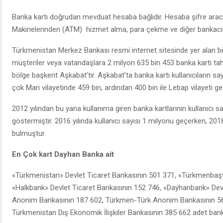
Banka kartı doğrudan mevduat hesaba bağlıdır. Hesaba şifre aracıl
Makinelerinden (ATM) hizmet alma, para çekme ve diğer bankacıl
Türkmenistan Merkez Bankası resmi internet sitesinde yer alan bilg
müşteriler veya vatandaşlara 2 milyon 635 bin 453 banka kartı tahsi
bölge başkent Aşkabat’tır. Aşkabat’ta banka kartı kullanıcıların sa
çok Mari vilayetinde 459 bin, ardından 400 bin ile Lebap vilayeti ge
2012 yılından bu yana kullanıma giren banka kartlarının kullanıcı sayı
göstermiştir. 2016 yılında kullanıcı sayısı 1 milyonu geçerken, 201
bulmuştur.
En Çok kart Dayhan Banka ait
«Türkmenistan» Devlet Ticaret Bankasının 501 371, «Türkmenbaşy
«Halkbank» Devlet Ticaret Bankasının 152 746, «Daýhanbank» Dev
Anonim Bankasının 187 602, Türkmen-Türk Anonim Bankasının 56
Türkmenistan Dış Ekonomik İlişkiler Bankasının 385 662 adet bank