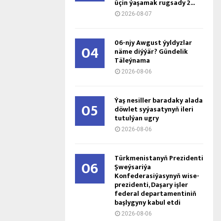
üçin ýaşamak rugsady 2...
2026-08-07
06-njy Awgust ýyldyzlar
04
näme diýýär? Gündelik
Täleýnama
2026-08-06
Ýaş ne­sil­ler ba­ra­da­ky ala­da
05
döw­let sy­ýa­sa­ty­nyň ile­ri
tu­tul­ýan ug­ry
2026-08-06
Türkmenistanyň Prezidenti
06
Şweýsariýa
Konfederasiýasynyň wise-
prezidenti, Daşary işler
federal departamentiniň
başlygyny kabul etdi
2026-08-06