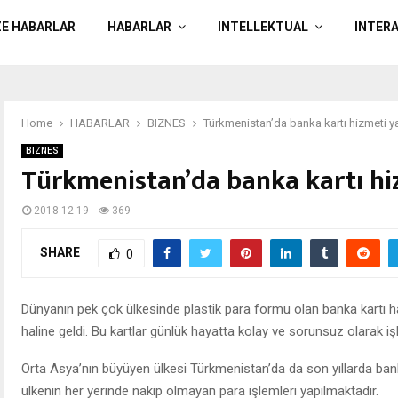
ZE HABARLAR
HABARLAR
INTELLEKTUAL
INTER
Home
HABARLAR
BIZNES
Türkmenistan’da banka kartı hizmeti y
BIZNES
Türkmenistan’da banka kartı hi
2018-12-19
369
SHARE
0
Dünyanın pek çok ülkesinde plastik para formu olan banka kartı h
haline geldi. Bu kartlar günlük hayatta kolay ve sorunsuz olarak i
Orta Asya’nın büyüyen ülkesi Türkmenistan’da da son yıllarda banka k
ülkenin her yerinde nakip olmayan para işlemleri yapılmaktadır.