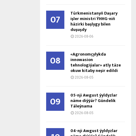
Türkmenistanyň Daşary
07
işler ministri ÝHHG-niň
häzirki başlygy bilen
duşuşdy
2026-08-06
«Agronomçylykda
08
innowasion
tehnologiýalar» atly täze
okuw kitaby neşir edildi
2026-08-05
05-nji Awgust ýyldyzlar
09
näme diýýär? Gündelik
Täleýnama
2026-08-05
04-nji Awgust ýyldyzlar