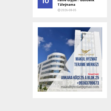
10
näme diýýär? Gündelik
Täleýnama
2026-08-05