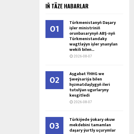
IŇ TÄZE HABARLAR
Türkmenistanyň Daşary
01
işler ministriniň
orunbasarynyň ABŞ-nyň
Türkmenistandaky
wagtlaýyn işler ynanylan
wekili bilen...
2026-08-07
Aşgabat ÝHHG we
02
Şweýsariýa bilen
hyzmatdaşlygyň ileri
tutulýan ugurlaryny
kesgitledi
2026-08-07
Türkiýede ýokary okuw
03
mekdebini tamamlan
daşary ýurtly uçurymlar