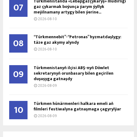
Türkmenistanda «Lebapgazçykaryş» müdirligi
07
gaz çykarmak boýunça ýarym ýyllyk
meýilnamany artygy bilen ýerine...
2026-08-10
“Türkmennebit”-“Petronas” hyzmatdaşlygy:
08
täze gaz akymy alyndy
2026-08-10
Türkmenistanyň ilçisi ABŞ-nyň Döwlet
09
sekretarynyň orunbasary bilen geçirilen
duşuşyga gatnaşdy
2026-08-09
Türkmen hünärmenleri halkara emeli aň
10
filmleri festiwalyna gatnaşmaga çagyrylýar
2026-08-09