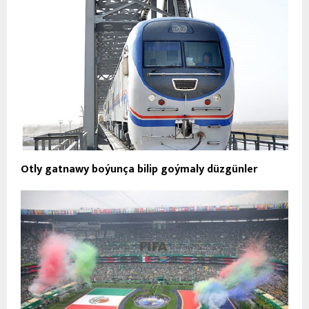
Otly gatnawy boýunça bilip goýmaly düzgünler