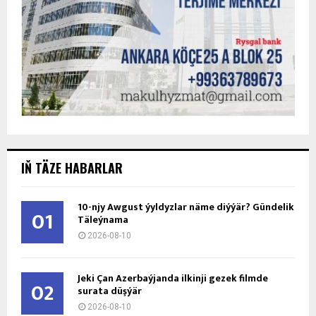
IŇ TÄZE HABARLAR
10-njy Awgust ýyldyzlar näme diýýär? Gündelik
01
Täleýnama
2026-08-10
Jeki Çan Azerbaýjanda ilkinji gezek filmde
02
surata düşýär
2026-08-10