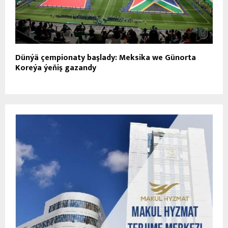
Dünýä çempionaty başlady: Meksika we Günorta
Koreýa ýeňiş gazandy