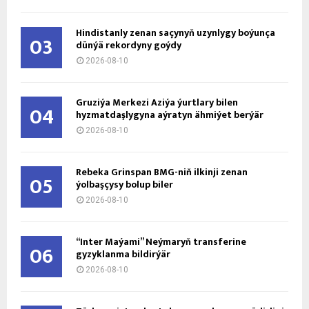
Hindistanly zenan saçynyň uzynlygy boýunça
03
dünýä rekordyny goýdy
2026-08-10
Gruziýa Merkezi Aziýa ýurtlary bilen
04
hyzmatdaşlygyna aýratyn ähmiýet berýär
2026-08-10
Rebeka Grinspan BMG-niň ilkinji zenan
05
ýolbaşçysy bolup biler
2026-08-10
“Inter Maýami” Neýmaryň transferine
06
gyzyklanma bildirýär
2026-08-10