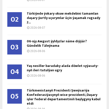
Türkiýede ýokary okuw mekdebini tamamlan
02
daşary ýurtly uçurymlar üçin ýaşamak rugsady
2...
2026-08-07
06-njy Awgust ýyldyzlar näme diýýär?
03
Gündelik Täleýnama
2026-08-06
Ýaş ne­sil­ler ba­ra­da­ky ala­da döw­let sy­ýa­sa­ty­
04
nyň ile­ri tu­tul­ýan ug­ry
2026-08-06
Türkmenistanyň Prezidenti Şweýsariýa
05
Konfederasiýasynyň wise-prezidenti, Daşary
işler federal departamentiniň başlygyny kabul
etdi
2026-08-06