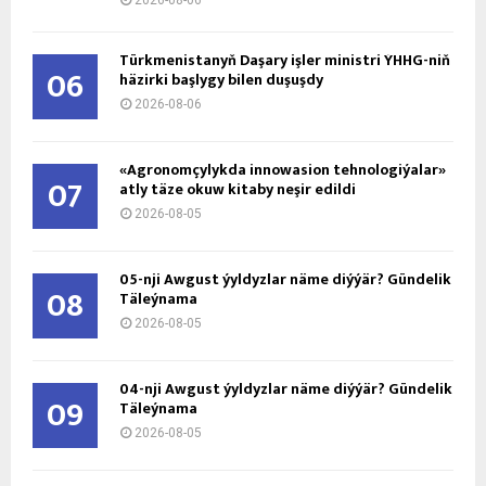
Türkmenistanyň Daşary işler ministri ÝHHG-niň
06
häzirki başlygy bilen duşuşdy
2026-08-06
«Agronomçylykda innowasion tehnologiýalar»
07
atly täze okuw kitaby neşir edildi
2026-08-05
05-nji Awgust ýyldyzlar näme diýýär? Gündelik
08
Täleýnama
2026-08-05
04-nji Awgust ýyldyzlar näme diýýär? Gündelik
09
Täleýnama
2026-08-05