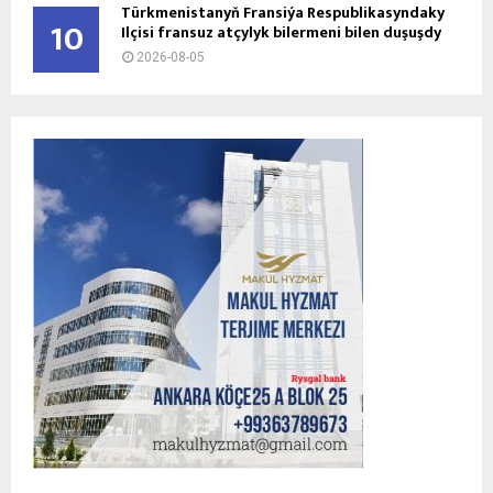
Türkmenistanyň Fransiýa Respublikasyndaky
10
Ilçisi fransuz atçylyk bilermeni bilen duşuşdy
2026-08-05