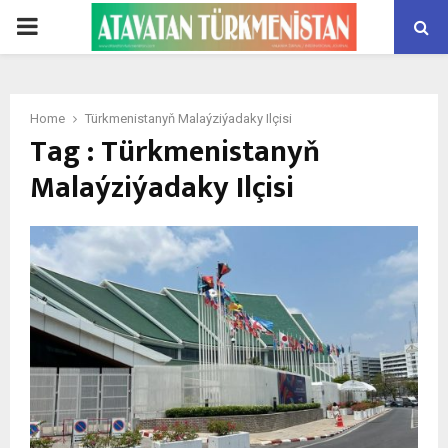
PRIMARY
MENU
Home
Türkmenistanyň Malaýziýadaky Ilçisi
Tag : Türkmenistanyň
Malaýziýadaky Ilçisi