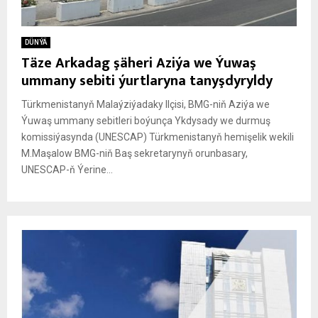
DÜNÝÄ
Täze Arkadag şäheri Aziýa we Ýuwaş
ummany sebiti ýurtlaryna tanyşdyryldy
Türkmenistanyň Malaýziýadaky Ilçisi, BMG-niň Aziýa we
Ýuwaş ummany sebitleri boýunça Ykdysady we durmuş
komissiýasynda (UNESCAP) Türkmenistanyň hemişelik wekili
M.Maşalow BMG-niň Baş sekretarynyň orunbasary,
UNESCAP-ň Ýerine...