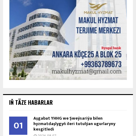
IŇ TÄZE HABARLAR
Aşgabat ÝHHG we Şweýsariýa bilen
01
hyzmatdaşlygyň ileri tutulýan ugurlaryny
kesgitledi
2026-08-07