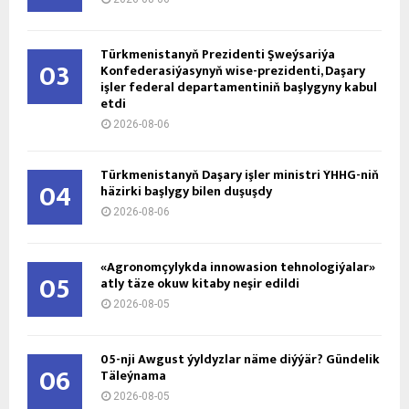
Türkmenistanyň Prezidenti Şweýsariýa
03
Konfederasiýasynyň wise-prezidenti, Daşary
işler federal departamentiniň başlygyny kabul
etdi
2026-08-06
Türkmenistanyň Daşary işler ministri ÝHHG-niň
04
häzirki başlygy bilen duşuşdy
2026-08-06
«Agronomçylykda innowasion tehnologiýalar»
05
atly täze okuw kitaby neşir edildi
2026-08-05
05-nji Awgust ýyldyzlar näme diýýär? Gündelik
06
Täleýnama
2026-08-05