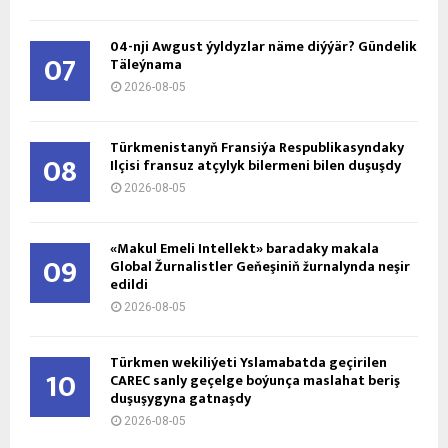
04-nji Awgust ýyldyzlar näme diýýär? Gündelik
07
Täleýnama
2026-08-05
Türkmenistanyň Fransiýa Respublikasyndaky
08
Ilçisi fransuz atçylyk bilermeni bilen duşuşdy
2026-08-05
«Makul Emeli Intellekt» baradaky makala
09
Global Žurnalistler Geňeşiniň žurnalynda neşir
edildi
2026-08-05
Türkmen wekiliýeti Yslamabatda geçirilen
10
CAREC sanly geçelge boýunça maslahat beriş
duşuşygyna gatnaşdy
2026-08-05