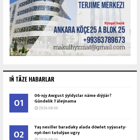
IŇ TÄZE HABARLAR
06-njy Awgust ýyldyzlar näme diýýär?
01
Gündelik Täleýnama
2026-08-06
Ýaş ne­sil­ler ba­ra­da­ky ala­da döw­let sy­ýa­sa­ty­
02
nyň ile­ri tu­tul­ýan ug­ry
2026-08-06