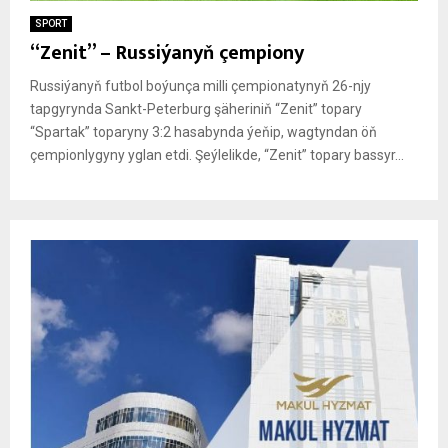
SPORT
“Zenit” – Russiýanyň çempiony
Russiýanyň futbol boýunça milli çempionatynyň 26-njy
tapgyrynda Sankt-Peterburg şäheriniň “Zenit” topary
“Spartak” toparyny 3:2 hasabynda ýeňip, wagtyndan öň
çempionlygyny yglan etdi. Şeýlelikde, “Zenit” topary bassyr...