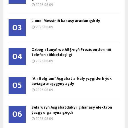
2026-08-09
Lionel Messiniň kakasy aradan çykdy
03
2026-08-09
Özbegistanyň we ABŞ-nyň Prezidentleriniň
04
telefon söhbetdeşligi
2026-08-09
“Air Belgium” Aşgabat arkaly yzygiderli ýük
05
awiagatnaşygyny açdy
2026-08-09
Belarusyň Aşgabatdaky ilçihanasy elektron
06
ýazgy ulgamyna geçdi
2026-08-09