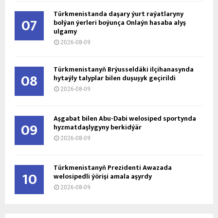
Türkmenistanda daşary ýurt raýatlaryny
07
bolýan ýerleri boýunça Onlaýn hasaba alyş
ulgamy
2026-08-09
Türkmenistanyň Brýusseldäki ilçihanasynda
08
hytaýly talyplar bilen duşuşyk geçirildi
2026-08-09
Aşgabat bilen Abu-Dabi welosiped sportynda
09
hyzmatdaşlygyny berkidýär
2026-08-09
Türkmenistanyň Prezidenti Awazada
10
welosipedli ýörişi amala aşyrdy
2026-08-09