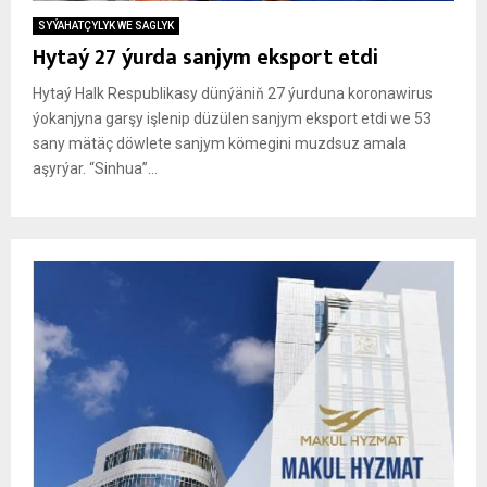
SYÝAHATÇYLYK WE SAGLYK
Hytaý 27 ýurda sanjym eksport etdi
Hytaý Halk Respublikasy dünýäniň 27 ýurduna koronawirus
ýokanjyna garşy işlenip düzülen sanjym eksport etdi we 53
sany mätäç döwlete sanjym kömegini muzdsuz amala
aşyrýar. “Sinhua”...