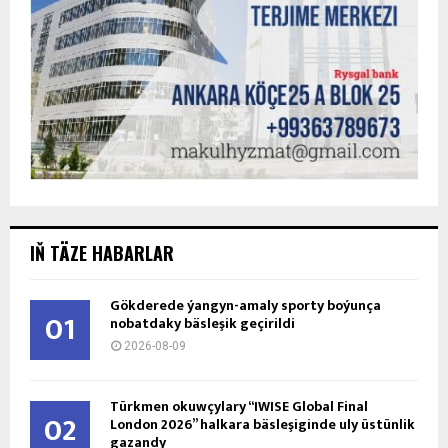
IŇ TÄZE HABARLAR
Gökderede ýangyn-amaly sporty boýunça
01
nobatdaky bäsleşik geçirildi
2026-08-09
Türkmen okuwçylary “IWISE Global Final
02
London 2026” halkara bäsleşiginde uly üstünlik
gazandy