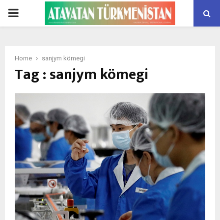
PRIMARY
MENU
Home
sanjym kömegi
Tag : sanjym kömegi