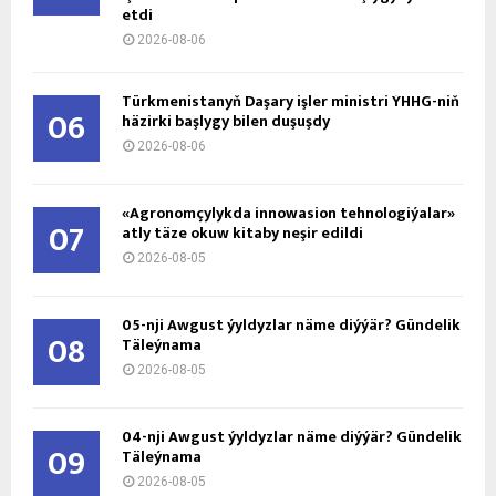
etdi
2026-08-06
Türkmenistanyň Daşary işler ministri ÝHHG-niň
06
häzirki başlygy bilen duşuşdy
2026-08-06
«Agronomçylykda innowasion tehnologiýalar»
07
atly täze okuw kitaby neşir edildi
2026-08-05
05-nji Awgust ýyldyzlar näme diýýär? Gündelik
08
Täleýnama
2026-08-05
04-nji Awgust ýyldyzlar näme diýýär? Gündelik
09
Täleýnama
2026-08-05