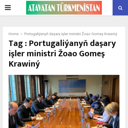
PRIMARY
MENU
Home
Portugaliýanyň daşary işler ministri Žoao Gomeş Krawiný
Tag : Portugaliýanyň daşary
işler ministri Žoao Gomeş
Krawiný