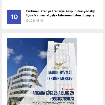
Türkmenistanyň Fransiýa Respublikasyndaky
10
Ilçisi fransuz atçylyk bilermeni bilen duşuşdy
2026-08-05