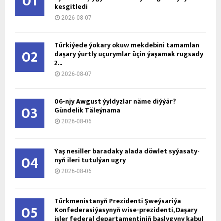
01
kesgitledi
2026-08-07
Türkiýede ýokary okuw mekdebini tamamlan
02
daşary ýurtly uçurymlar üçin ýaşamak rugsady
2...
2026-08-07
06-njy Awgust ýyldyzlar näme diýýär?
03
Gündelik Täleýnama
2026-08-06
Ýaş ne­sil­ler ba­ra­da­ky ala­da döw­let sy­ýa­sa­ty­
04
nyň ile­ri tu­tul­ýan ug­ry
2026-08-06
Türkmenistanyň Prezidenti Şweýsariýa
05
Konfederasiýasynyň wise-prezidenti, Daşary
işler federal departamentiniň başlygyny kabul