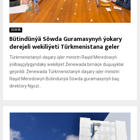
DÜNÝÄ
Bütindünýä Söwda Guramasynyň ýokary
derejeli wekiliýeti Türkmenistana geler
Türkmenistanyň daşary işler ministri Raşid Meredowyň
ýolbaşçylygyndaky wekiliýet Ženewada birnäçe duşuşyklar
geçirildi. Ženewada Türkmenistanyň daşary işler ministri
Raşid Meredowyň Bütindünýä Söwda guramasynyň baş
direktory Ngozi...