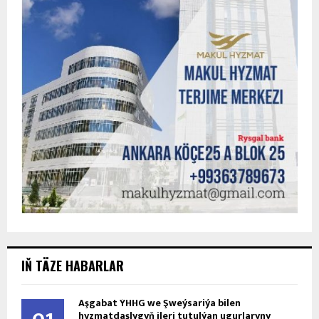
IŇ TÄZE HABARLAR
Aşgabat ÝHHG we Şweýsariýa bilen
hyzmatdaşlygyň ileri tutulýan ugurlaryny