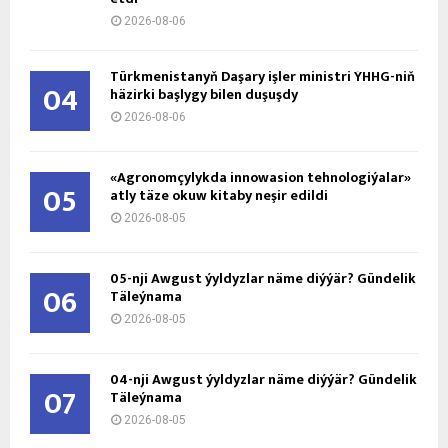
2026-08-06
Türkmenistanyň Daşary işler ministri ÝHHG-niň
04
häzirki başlygy bilen duşuşdy
2026-08-06
«Agronomçylykda innowasion tehnologiýalar»
05
atly täze okuw kitaby neşir edildi
2026-08-05
05-nji Awgust ýyldyzlar näme diýýär? Gündelik
06
Täleýnama
2026-08-05
04-nji Awgust ýyldyzlar näme diýýär? Gündelik
07
Täleýnama
2026-08-05