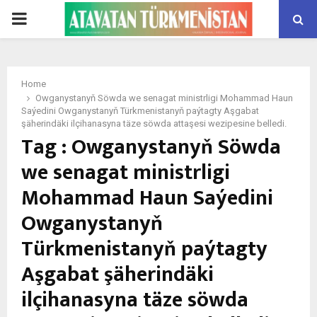
PRIMARY
MENU
Home
Owganystanyň Söwda we senagat ministrligi Mohammad Haun
Saýedini Owganystanyň Türkmenistanyň paýtagty Aşgabat
şäherindäki ilçihanasyna täze söwda attaşesi wezipesine belledi.
Tag : Owganystanyň Söwda
we senagat ministrligi
Mohammad Haun Saýedini
Owganystanyň
Türkmenistanyň paýtagty
Aşgabat şäherindäki
ilçihanasyna täze söwda