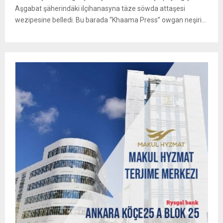
Aşgabat şäherindäki ilçihanasyna täze söwda attaşesi
wezipesine belledi. Bu barada “Khaama Press” owgan neşiri...