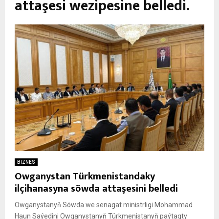
attaşesi wezipesine belledi.
BIZNES
Owganystan Türkmenistandaky
ilçihanasyna söwda attaşesini belledi
Owganystanyň Söwda we senagat ministrligi Mohammad
Haun Saýedini Owganystanyň Türkmenistanyň paýtagty