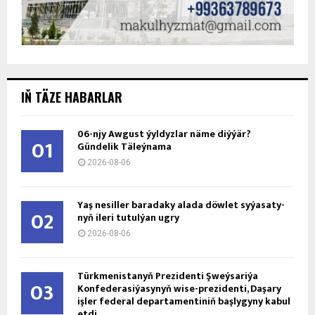
IŇ TÄZE HABARLAR
06-njy Awgust ýyldyzlar näme diýýär?
01
Gündelik Täleýnama
2026-08-06
Ýaş ne­sil­ler ba­ra­da­ky ala­da döw­let sy­ýa­sa­ty­
02
nyň ile­ri tu­tul­ýan ug­ry
2026-08-06
Türkmenistanyň Prezidenti Şweýsariýa
03
Konfederasiýasynyň wise-prezidenti, Daşary
işler federal departamentiniň başlygyny kabul
etdi