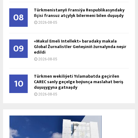
Türkmenistanyň Fransiýa Respublikasyndaky
08
Ilçisi fransuz atçylyk bilermeni bilen duşuşdy
2026-08-05
«Makul Emeli Intellekt» baradaky makala
09
Global Žurnalistler Geňeşiniň žurnalynda neşir
edildi
2026-08-05
Türkmen wekiliýeti Yslamabatda geçirilen
10
CAREC sanly geçelge boýunça maslahat beriş
duşuşygyna gatnaşdy
2026-08-05