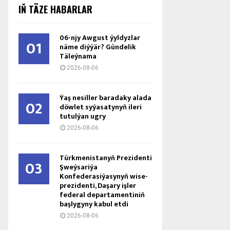
IŇ TÄZE HABARLAR
06-njy Awgust ýyldyzlar
01
näme diýýär? Gündelik
Täleýnama
2026-08-06
Ýaş ne­sil­ler ba­ra­da­ky ala­da
02
döw­let sy­ýa­sa­ty­nyň ile­ri
tu­tul­ýan ug­ry
2026-08-06
Türkmenistanyň Prezidenti
03
Şweýsariýa
Konfederasiýasynyň wise-
prezidenti, Daşary işler
federal departamentiniň
başlygyny kabul etdi
2026-08-06