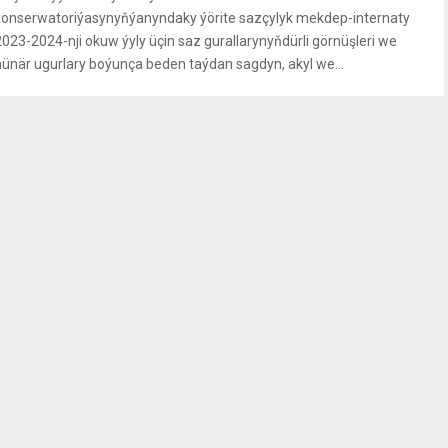
konserwatoriýasynyňýanyndaky ýörite sazçylyk mekdep-internaty
2023-2024-nji okuw ýyly üçin saz gurallarynyňdürli görnüşleri we
hünär ugurlary boýunça beden taýdan sagdyn, akyl we...