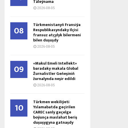
Täleýnama
2026-08-05
Türkmenistanyň Fransiýa
08
Respublikasyndaky Ilçisi
fransuz atçylyk bilermeni
bilen duşuşdy
2026-08-05
«Makul Emeli Intellekt»
09
baradaky makala Global
Žurnalistler Geňeşiniň
žurnalynda neşir edildi
2026-08-05
Türkmen wekiliýeti
10
Yslamabatda geçirilen
CAREC sanly geçelge
boýunça maslahat beriş
duşuşygyna gatnaşdy