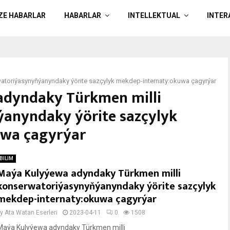
ÄZE HABARLAR
HABARLAR
INTELLEKTUAL
INTER
atoriýasynyňýanyndaky ýörite sazçylyk mekdep-internaty:okuwa çagyrýar
adyndaky Türkmen milli
anyndaky ýörite sazçylyk
uwa çagyrýar
BILIM
Maýa Kulyýewa adyndaky Türkmen milli
konserwatoriýasynyňýanyndaky ýörite sazçylyk
mekdep-internaty:okuwa çagyrýar
by
Ata Watan Eserleri
2023-04-11
0
1508
Maýa Kulyýewa adyndaky Türkmen milli