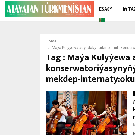
ESASY
IŇ T
Home
Maýa Kulyýewa adyndaky Türkmen milli konserw
Tag : Maýa Kulyýewa 
konserwatoriýasynyňý
mekdep-internaty:ok