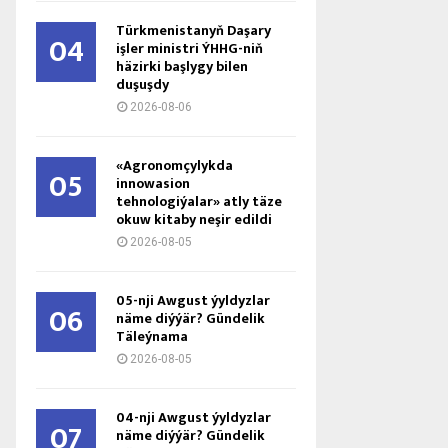
Türkmenistanyň Daşary
04
işler ministri ÝHHG-niň
häzirki başlygy bilen
duşuşdy
2026-08-06
«Agronomçylykda
05
innowasion
tehnologiýalar» atly täze
okuw kitaby neşir edildi
2026-08-05
05-nji Awgust ýyldyzlar
06
näme diýýär? Gündelik
Täleýnama
2026-08-05
04-nji Awgust ýyldyzlar
07
näme diýýär? Gündelik