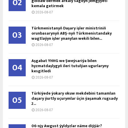
02
goldaw bermek arkaly sagdyn jemgyýeti
kemala getirmek
2026-08-07
Türkmenistanyň Daşary işler ministriniň
03
orunbasarynyň ABŞ-nyň Türkmenistandaky
wagtlaýyn işler ynanylan wekili bilen...
2026-08-07
Aşgabat ÝHHG we Şweýsariýa bilen
04
hyzmatdaşlygyň ileri tutulýan ugurlaryny
kesgitledi
2026-08-07
Türkiýede ýokary okuw mekdebini tamamlan
05
daşary ýurtly uçurymlar üçin ýaşamak rugsady
2...
2026-08-07
06-njy Awgust ýyldyzlar näme diýýär?