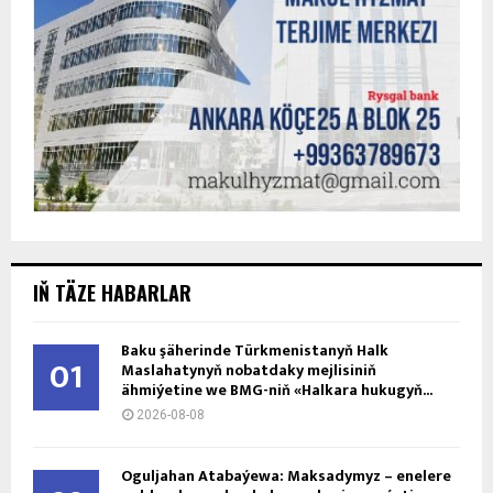
IŇ TÄZE HABARLAR
Baku şäherinde Türkmenistanyň Halk
01
Maslahatynyň nobatdaky mejlisiniň
ähmiýetine we BMG-niň «Halkara hukugyň...
2026-08-08
Oguljahan Atabaýewa: Maksadymyz – enelere