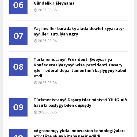
06
Gündelik Täleýnama
2026-08-06
Ýaş ne­sil­ler ba­ra­da­ky ala­da döw­let sy­ýa­sa­ty­
07
nyň ile­ri tu­tul­ýan ug­ry
2026-08-06
Türkmenistanyň Prezidenti Şweýsariýa
08
Konfederasiýasynyň wise-prezidenti, Daşary
işler federal departamentiniň başlygyny kabul
etdi
2026-08-06
Türkmenistanyň Daşary işler ministri ÝHHG-niň
09
häzirki başlygy bilen duşuşdy
2026-08-06
«Agronomçylykda innowasion tehnologiýalar»
atly täze okuw kitaby neşir edildi