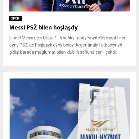
SPORT
Messi PSŽ bilen hoşlaşdy
Lionel Messi üçin Ligue 1-iň soňky tapgyrynyň Klermont bilen
oýny PSŽ-de hoşlaşyk oýny boldy. Argentinaly futbolçynyň
gidişi barada maglumat bilen klub iň soňuna çenli çekdi...