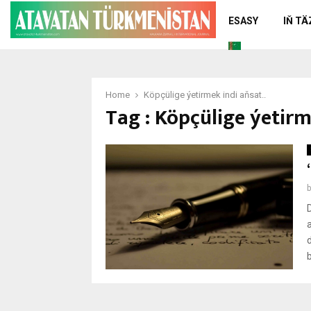
ESASY
IŇ T
Home
Köpçülige ýetirmek indi aňsat..
Tag : Köpçülige ýetirm