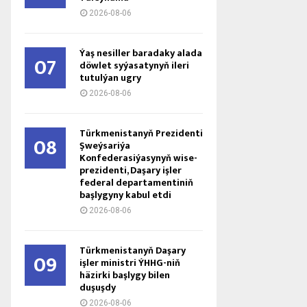
2026-08-06
Ýaş ne­sil­ler ba­ra­da­ky ala­da
07
döw­let sy­ýa­sa­ty­nyň ile­ri
tu­tul­ýan ug­ry
2026-08-06
Türkmenistanyň Prezidenti
08
Şweýsariýa
Konfederasiýasynyň wise-
prezidenti, Daşary işler
federal departamentiniň
başlygyny kabul etdi
2026-08-06
Türkmenistanyň Daşary
09
işler ministri ÝHHG-niň
häzirki başlygy bilen
duşuşdy
2026-08-06