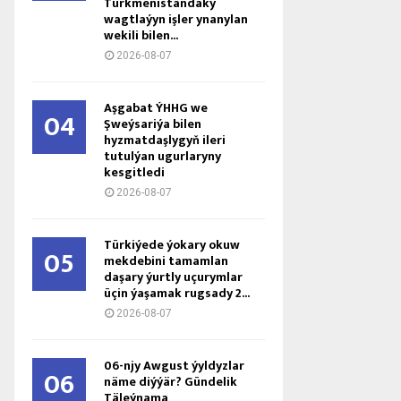
Türkmenistandaky
wagtlaýyn işler ynanylan
wekili bilen...
2026-08-07
Aşgabat ÝHHG we
04
Şweýsariýa bilen
hyzmatdaşlygyň ileri
tutulýan ugurlaryny
kesgitledi
2026-08-07
Türkiýede ýokary okuw
05
mekdebini tamamlan
daşary ýurtly uçurymlar
üçin ýaşamak rugsady 2...
2026-08-07
06-njy Awgust ýyldyzlar
06
näme diýýär? Gündelik
Täleýnama