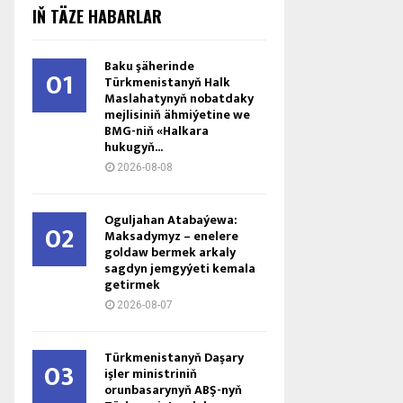
IŇ TÄZE HABARLAR
Baku şäherinde
01
Türkmenistanyň Halk
Maslahatynyň nobatdaky
mejlisiniň ähmiýetine we
BMG-niň «Halkara
hukugyň...
2026-08-08
Oguljahan Atabaýewa:
02
Maksadymyz – enelere
goldaw bermek arkaly
sagdyn jemgyýeti kemala
getirmek
2026-08-07
Türkmenistanyň Daşary
03
işler ministriniň
orunbasarynyň ABŞ-nyň