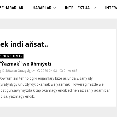
ÄZE HABARLAR
HABARLAR
INTELLEKTUAL
INTER
ek indi aňsat..
SIZDEN GELENLER
“Ýazmak” we ähmiýeti
by
Dr.Döwran Orazgylyjov
2020-04-03
0
665
Döwrümiziň tehnologiki enjamlary bize aslynda 2 sany uly
aýratynlygy unutdyrdy: okamak we ýazmak.. Töweregimizde we
dost gurşawymyzda kitap okamagy endik edinen az sanly adam bar
bolsa, ýazmagy endik...