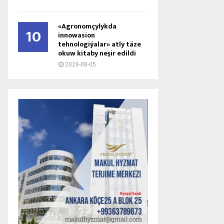
«Agronomçylykda
10
innowasion
tehnologiýalar» atly täze
okuw kitaby neşir edildi
2026-08-05