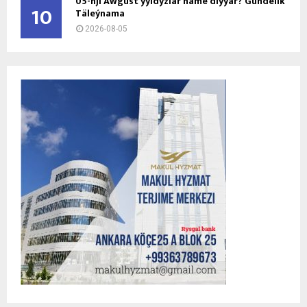
05-nji Awgust ýyldyzlar näme diýýär? Gündelik
10
Täleýnama
2026-08-05