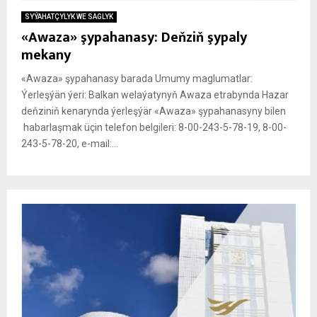
SYÝAHATÇYLYK WE SAGLYK
«Awaza» şypahanasy: Deňziň şypaly
mekany
«Awaza» şypahanasy barada Umumy maglumatlar:
Ýerleşýän ýeri: Balkan welaýatynyň Awaza etrabynda Hazar
deňziniň kenarynda ýerleşýär «Awaza» şypahanasyny bilen
habarlaşmak üçin telefon belgileri: 8-00-243-5-78-19, 8-00-
243-5-78-20, e-mail:...