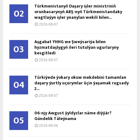
Türkmenistanyň Daşary işler ministriniň
02
orunbasarynyň ABŞ-nyň Türkmenistandaky
wagtlaýyn işler ynanylan wekili bilen...
2026-08-07
Aşgabat ÝHHG we Şweýsariýa bilen
03
hyzmatdaşlygyň ileri tutulýan ugurlaryny
kesgitledi
2026-08-07
Türkiýede ýokary okuw mekdebini tamamlan
04
daşary ýurtly uçurymlar üçin ýaşamak rugsady
2...
2026-08-07
06-njy Awgust ýyldyzlar näme diýýär?
05
Gündelik Täleýnama
2026-08-06