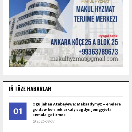
IŇ TÄZE HABARLAR
Oguljahan Atabaýewa: Maksadymyz – enelere
01
goldaw bermek arkaly sagdyn jemgyýeti
kemala getirmek
2026-08-07