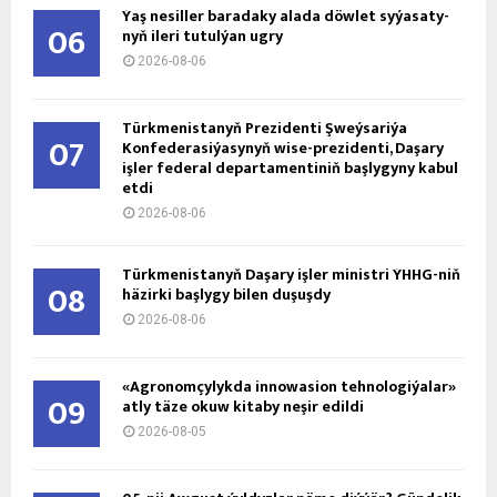
Ýaş ne­sil­ler ba­ra­da­ky ala­da döw­let sy­ýa­sa­ty­
06
nyň ile­ri tu­tul­ýan ug­ry
2026-08-06
Türkmenistanyň Prezidenti Şweýsariýa
07
Konfederasiýasynyň wise-prezidenti, Daşary
işler federal departamentiniň başlygyny kabul
etdi
2026-08-06
Türkmenistanyň Daşary işler ministri ÝHHG-niň
08
häzirki başlygy bilen duşuşdy
2026-08-06
«Agronomçylykda innowasion tehnologiýalar»
09
atly täze okuw kitaby neşir edildi
2026-08-05