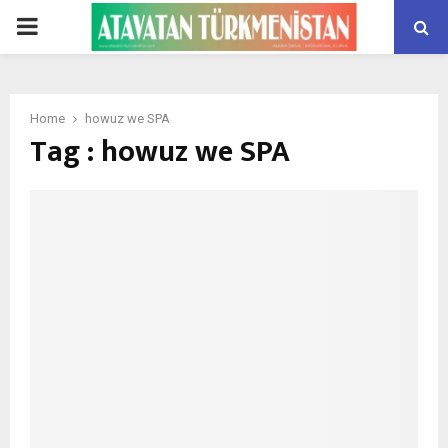
PRIMARY
MENU
Home
howuz we SPA
Tag : howuz we SPA