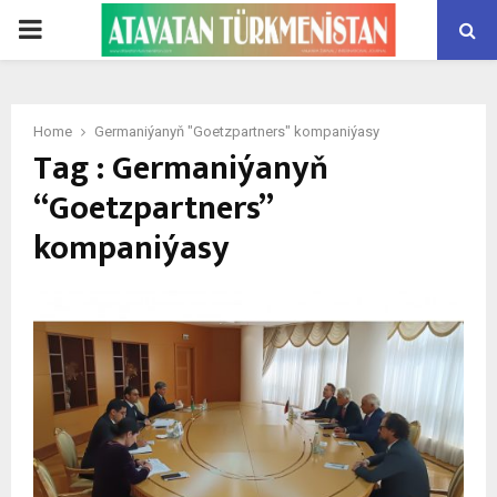
PRIMARY
MENU
Home
Germaniýanyň "Goetzpartners" kompaniýasy
Tag : Germaniýanyň
“Goetzpartners”
kompaniýasy