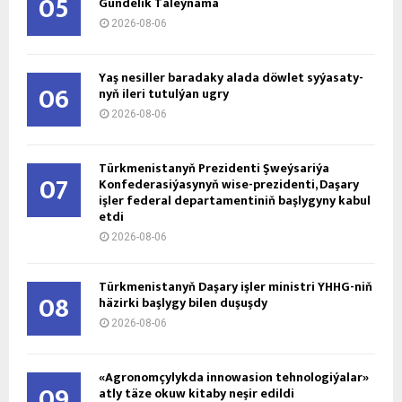
05
Gündelik Täleýnama
2026-08-06
Ýaş ne­sil­ler ba­ra­da­ky ala­da döw­let sy­ýa­sa­ty­
06
nyň ile­ri tu­tul­ýan ug­ry
2026-08-06
Türkmenistanyň Prezidenti Şweýsariýa
07
Konfederasiýasynyň wise-prezidenti, Daşary
işler federal departamentiniň başlygyny kabul
etdi
2026-08-06
Türkmenistanyň Daşary işler ministri ÝHHG-niň
08
häzirki başlygy bilen duşuşdy
2026-08-06
«Agronomçylykda innowasion tehnologiýalar»
09
atly täze okuw kitaby neşir edildi