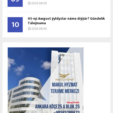
2026-08-05
05-nji Awgust ýyldyzlar näme diýýär? Gündelik
10
Täleýnama
2026-08-05