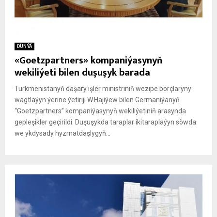
DÜNÝÄ
«Goetzpartners» kompaniýasynyň
wekiliýeti bilen duşuşyk barada
Türkmenistanyň daşary işler ministriniň wezipe borçlaryny
wagtlaýyn ýerine ýetiriji W.Hajiýew bilen Germaniýanyň
“Goetzpartners” kompaniýasynyň wekiliýetiniň arasynda
gepleşikler geçirildi. Duşuşykda taraplar ikitaraplaýyn söwda
we ykdysady hyzmatdaşlygyň...