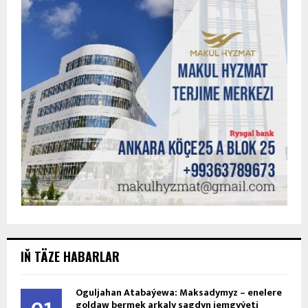
IŇ TÄZE HABARLAR
Oguljahan Atabaýewa: Maksadymyz – enelere
goldaw bermek arkaly sagdyn jemgyýeti