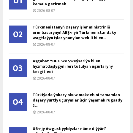
01
kemala getirmek
2026-08-07
Türkmenistanyň Daşary işler ministriniň
02
orunbasarynyň ABŞ-nyň Türkmenistandaky
wagtlaýyn işler ynanylan wekili bilen...
2026-08-07
Aşgabat ÝHHG we Şweýsariýa bilen
03
hyzmatdaşlygyň ileri tutulýan ugurlaryny
kesgitledi
2026-08-07
Türkiýede ýokary okuw mekdebini tamamlan
04
daşary ýurtly uçurymlar üçin ýaşamak rugsady
2...
2026-08-07
06-njy Awgust ýyldyzlar näme diýýär?