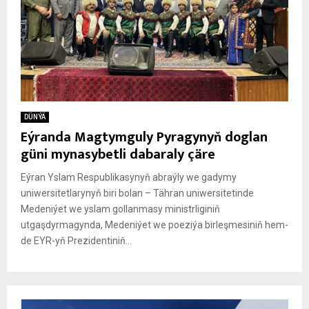
DÜNÝÄ
Eýranda Magtymguly Pyragynyň doglan
güni mynasybetli dabaraly çäre
Eýran Yslam Respublikasynyň abraýly we gadymy
uniwersitetlarynyň biri bolan – Tähran uniwersitetinde
Medeniýet we yslam gollanmasy ministrliginiň
utgaşdyrmagynda, Medeniýet we poeziýa birleşmesiniň hem-
de EYR-yň Prezidentiniň...