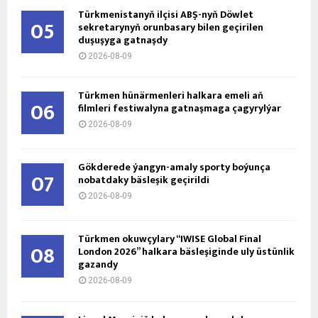
Türkmenistanyň ilçisi ABŞ-nyň Döwlet
05
sekretarynyň orunbasary bilen geçirilen
duşuşyga gatnaşdy
2026-08-09
Türkmen hünärmenleri halkara emeli aň
06
filmleri festiwalyna gatnaşmaga çagyrylýar
2026-08-09
Gökderede ýangyn-amaly sporty boýunça
07
nobatdaky bäsleşik geçirildi
2026-08-09
Türkmen okuwçylary “IWISE Global Final
08
London 2026” halkara bäsleşiginde uly üstünlik
gazandy
2026-08-09