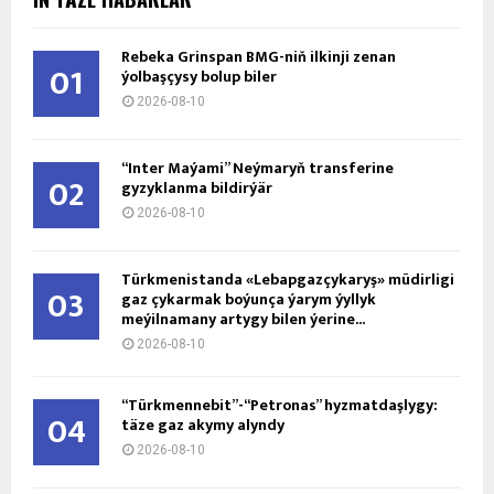
Rebeka Grinspan BMG-niň ilkinji zenan
01
ýolbaşçysy bolup biler
2026-08-10
“Inter Maýami” Neýmaryň transferine
02
gyzyklanma bildirýär
2026-08-10
Türkmenistanda «Lebapgazçykaryş» müdirligi
03
gaz çykarmak boýunça ýarym ýyllyk
meýilnamany artygy bilen ýerine...
2026-08-10
“Türkmennebit”-“Petronas” hyzmatdaşlygy:
04
täze gaz akymy alyndy
2026-08-10