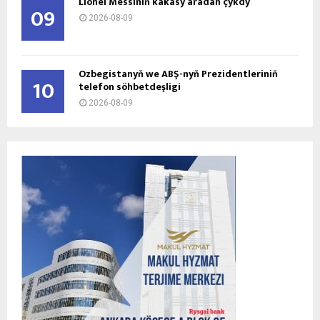
Lionel Messiniň kakasy aradan çykdy
09
2026-08-09
Özbegistanyň we ABŞ-nyň Prezidentleriniň
10
telefon söhbetdeşligi
2026-08-09