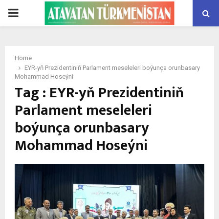
PRIMARY
MENU
Home
EYR-yň Prezidentiniň Parlament meseleleri boýunça orunbasary
Mohammad Hoseýni
Tag : EYR-yň Prezidentiniň
Parlament meseleleri
boýunça orunbasary
Mohammad Hoseýni