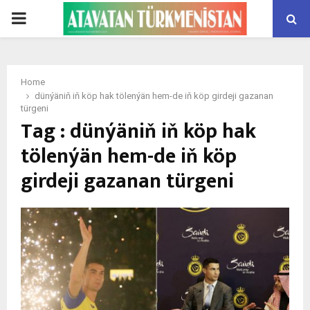
PRIMARY
MENU
Home
dünýäniň iň köp hak tölenýän hem-de iň köp girdeji gazanan
türgeni
Tag : dünýäniň iň köp hak
tölenýän hem-de iň köp
girdeji gazanan türgeni