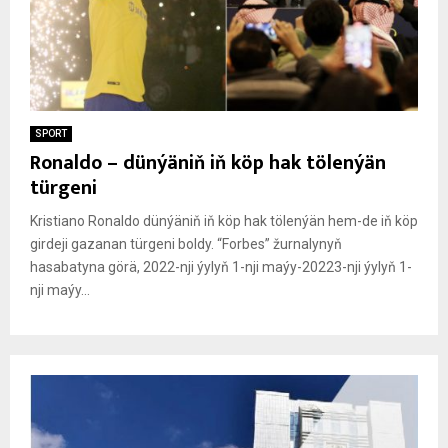
SPORT
Ronaldo – dünýäniň iň köp hak tölenýän
türgeni
Kristiano Ronaldo dünýäniň iň köp hak tölenýän hem-de iň köp
girdeji gazanan türgeni boldy. “Forbes” žurnalynyň
hasabatyna görä, 2022-nji ýylyň 1-nji maýy-20223-nji ýylyň 1-
nji maýy...