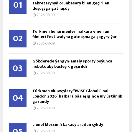
01
sekretarynyň orunbasary bilen geçirilen
duşuşyga gatnaşdy
2026-08-09
Türkmen hünärmenleri halkara emeli aň
02
filmleri festiwalyna gatnaşmaga çagyrylýar
2026-08-09
Gökderede ýangyn-amaly sporty boýunça
03
nobatdaky bäsleşik geçirildi
2026-08-09
Türkmen okuwçylary “IWISE Global Final
04
London 2026” halkara bäsleşiginde uly üstünlik
gazandy
2026-08-09
Lionel Messiniň kakasy aradan çykdy
05
2026-08-09