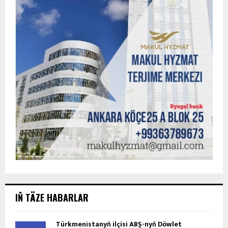
IŇ TÄZE HABARLAR
Türkmenistanyň ilçisi ABŞ-nyň Döwlet