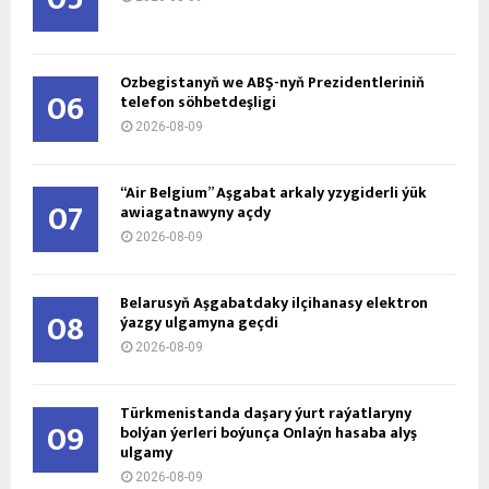
Özbegistanyň we ABŞ-nyň Prezidentleriniň
06
telefon söhbetdeşligi
2026-08-09
“Air Belgium” Aşgabat arkaly yzygiderli ýük
07
awiagatnawyny açdy
2026-08-09
Belarusyň Aşgabatdaky ilçihanasy elektron
08
ýazgy ulgamyna geçdi
2026-08-09
Türkmenistanda daşary ýurt raýatlaryny
09
bolýan ýerleri boýunça Onlaýn hasaba alyş
ulgamy
2026-08-09