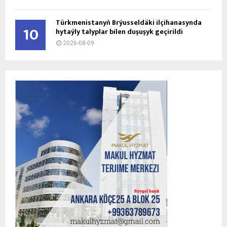
Türkmenistanyň Brýusseldäki ilçihanasynda
10
hytaýly talyplar bilen duşuşyk geçirildi
2026-08-09