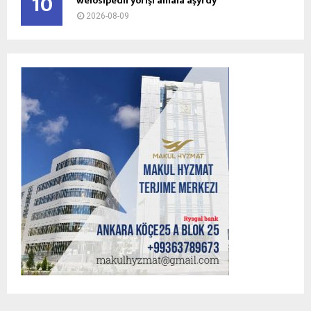
10
welosipedli ýörişi amala aşyrdy
2026-08-09