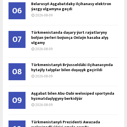
Belarusyň Aşgabatdaky ilçihanasy elektron
06
ýazgy ulgamyna geçdi
2026-08-09
Türkmenistanda daşary ýurt raýatlaryny
07
bolýan ýerleri boýunça Onlaýn hasaba alyş
ulgamy
2026-08-09
Türkmenistanyň Brýusseldäki ilçihanasynda
08
hytaýly talyplar bilen duşuşyk geçirildi
2026-08-09
Aşgabat bilen Abu-Dabi welosiped sportynda
09
hyzmatdaşlygyny berkidýär
2026-08-09
Türkmenistanyň Prezidenti Awazada