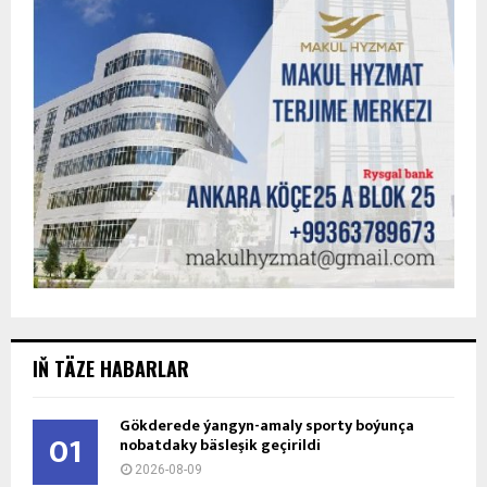
IŇ TÄZE HABARLAR
Gökderede ýangyn-amaly sporty boýunça
01
nobatdaky bäsleşik geçirildi
2026-08-09