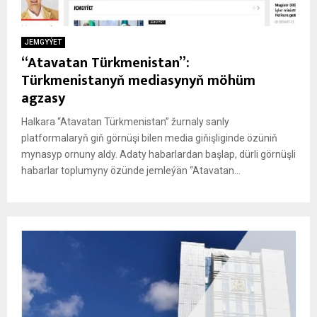
JEMGYÝET
“Atavatan Türkmenistan”:
Türkmenistanyň mediasynyň möhüm
agzasy
Halkara “Atavatan Türkmenistan” žurnaly sanly
platformalaryň giň görnüşi bilen media giňişliginde özüniň
mynasyp ornuny aldy. Adaty habarlardan başlap, dürli görnüşli
habarlar toplumyny özünde jemleýän “Atavatan...