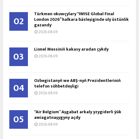
Türkmen okuwçylary “IWISE Global Final
02
London 2026” halkara bäsleşiginde uly üstünlik
gazandy
2026-08-09
Lionel Messiniň kakasy aradan çykdy
03
2026-08-09
Özbegistanyň we ABŞ-nyň Prezidentleriniň
04
telefon söhbetdeşligi
2026-08-09
“Air Belgium” Aşgabat arkaly yzygiderli ýük
05
awiagatnaşygyny açdy
2026-08-09