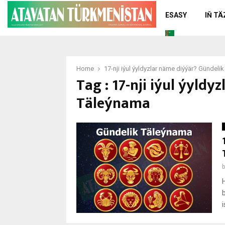
ESASY
IŇ T
Home
17-nji iýul ýyldyzlar näme diýýär? Gündeli
Tag : 17-nji iýul ýyld
Täleýnama