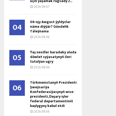
üçin ýaşamak rugsady 2...
2026-08-07
06-njy Awgust ýyldyzlar
04
näme diýýär? Gündelik
Täleýnama
2026-08-06
Ýaş ne­sil­ler ba­ra­da­ky ala­da
05
döw­let sy­ýa­sa­ty­nyň ile­ri
tu­tul­ýan ug­ry
2026-08-06
Türkmenistanyň Prezidenti
06
Şweýsariýa
Konfederasiýasynyň wise-
prezidenti, Daşary işler
federal departamentiniň
başlygyny kabul etdi
2026-08-06