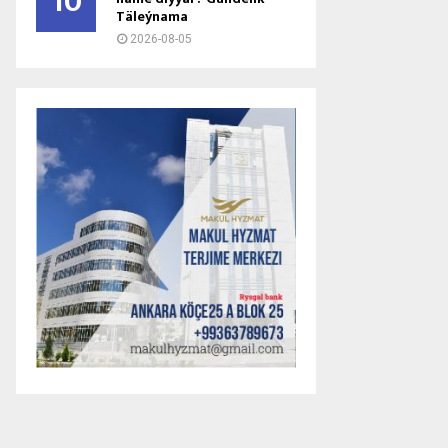
10
Täleýnama
2026-08-05