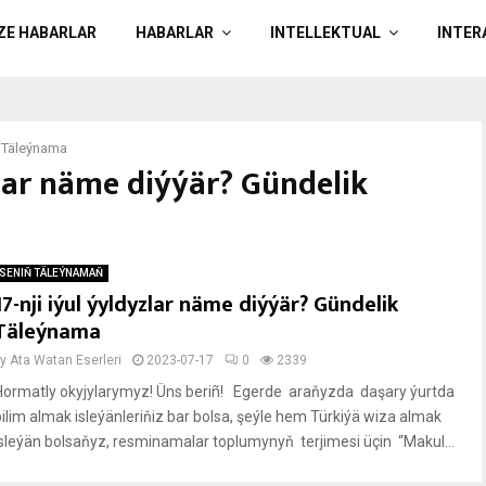
ÄZE HABARLAR
HABARLAR
INTELLEKTUAL
INTER
k Täleýnama
yzlar näme diýýär? Gündelik
SENIŇ TÄLEÝNAMAŇ
17-nji iýul ýyldyzlar näme diýýär? Gündelik
Täleýnama
by
Ata Watan Eserleri
2023-07-17
0
2339
Hormatly okyjylarymyz! Üns beriñ! Egerde araňyzda daşary ýurtda
bilim almak isleýänleriňiz bar bolsa, şeýle hem Türkiýä wiza almak
isleýän bolsaňyz, resminamalar toplumynyň terjimesi üçin “Makul...