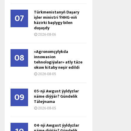
Türkmenistanyň Daşary
07
işler ministri ÝHHG-niň
häzirki başlygy bilen
duşuşdy
2026-08-06
«Agronomçylykda
08
innowasion
tehnologiýalar» atly täze
okuw kitaby neşir edildi
2026-08-05
05-nji Awgust ýyldyzlar
09
näme diýýär? Gündelik
Täleýnama
2026-08-05
04-nji Awgust ýyldyzlar
näme diýýär? Gündelik