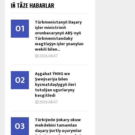
IŇ TÄZE HABARLAR
Türkmenistanyň Daşary
01
işler ministriniň
orunbasarynyň ABŞ-nyň
Türkmenistandaky
wagtlaýyn işler ynanylan
wekili bilen...
2026-08-07
Aşgabat ÝHHG we
02
Şweýsariýa bilen
hyzmatdaşlygyň ileri
tutulýan ugurlaryny
kesgitledi
2026-08-07
Türkiýede ýokary okuw
03
mekdebini tamamlan
daşary ýurtly uçurymlar