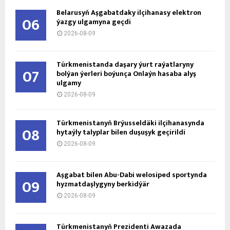
Belarusyň Aşgabatdaky ilçihanasy elektron
06
ýazgy ulgamyna geçdi
2026-08-09
Türkmenistanda daşary ýurt raýatlaryny
07
bolýan ýerleri boýunça Onlaýn hasaba alyş
ulgamy
2026-08-09
Türkmenistanyň Brýusseldäki ilçihanasynda
08
hytaýly talyplar bilen duşuşyk geçirildi
2026-08-09
Aşgabat bilen Abu-Dabi welosiped sportynda
09
hyzmatdaşlygyny berkidýär
2026-08-09
Türkmenistanyň Prezidenti Awazada