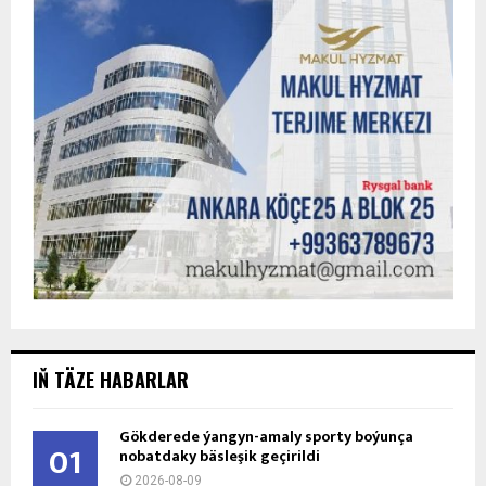
IŇ TÄZE HABARLAR
Gökderede ýangyn-amaly sporty boýunça
01
nobatdaky bäsleşik geçirildi
2026-08-09