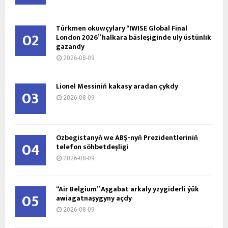
Türkmen okuwçylary “IWISE Global Final
02
London 2026” halkara bäsleşiginde uly üstünlik
gazandy
2026-08-09
Lionel Messiniň kakasy aradan çykdy
03
2026-08-09
Özbegistanyň we ABŞ-nyň Prezidentleriniň
04
telefon söhbetdeşligi
2026-08-09
“Air Belgium” Aşgabat arkaly yzygiderli ýük
05
awiagatnaşygyny açdy
2026-08-09