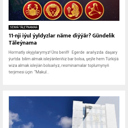
SENIŇ TÄLEÝNAMAŇ
11-nji iýul ýyldyzlar näme diýýär? Gündelik
Täleýnama
Hormatly okyjylarymyz! Üns beriñ! Egerde araňyzda daşary
ýurtda bilim almak isleýänleriňiz bar bolsa, şeýle hem Türkiýä
wiza almak isleýän bolsaňyz, resminamalar toplumynyň
terjimesi üçin “Makul...