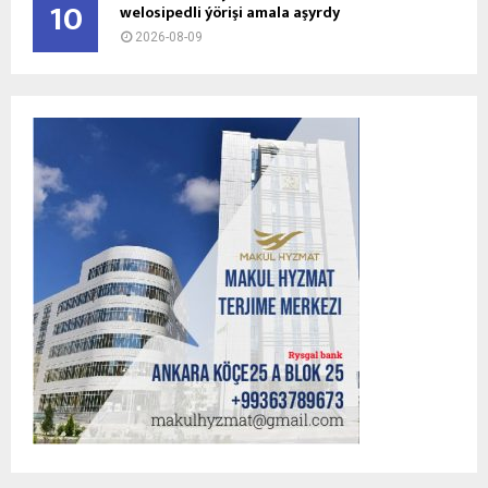
10
welosipedli ýörişi amala aşyrdy
2026-08-09