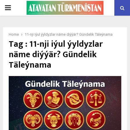
PRIMARY
MENU
Home
11-nji iýul ýyldyzlar näme diýýär? Gündelik Täleýnama
Tag : 11-nji iýul ýyldyzlar
näme diýýär? Gündelik
Täleýnama