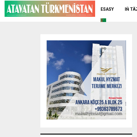
ESASY
IŇ T