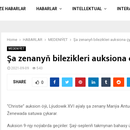
ÄZE HABARLAR
HABARLAR
INTELLEKTUAL
INTER
Home
HABARLAR
MEDENIÝET
Şa zenanyň bilezikleri auksiona çy
MEDENIÝET
Şa zenanyň bilezikleri auksiona
2021-09-09
543
SHARE
0
“Christie” auksion öýi, Lýudowik XVI aýaly şa zenany Mariýa Antua
Ženewada satuwa çykarar.
Auksion 9-njy noýabrda geçiriler. Şaý-sepleriň takmynan bahasy 