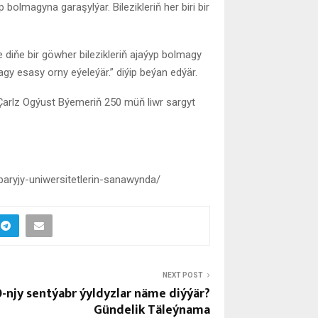
olmagyna garaşylýar. Bilezikleriň her biri bir
 diňe bir göwher bilezikleriň ajaýyp bolmagy
agy esasy orny eýeleýär.” diýip beýan edýär.
r Çarlz Ogýust Býemeriň 250 müň liwr sargyt
aryjy-uniwersitetlerin-sanawynda/
NEXT POST
0-njy sentýabr ýyldyzlar näme diýýär?
Gündelik Täleýnama