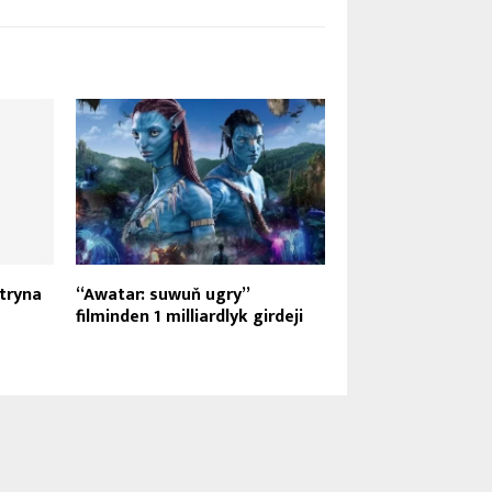
tryna
“Awatar: suwuň ugry”
filminden 1 milliardlyk girdeji