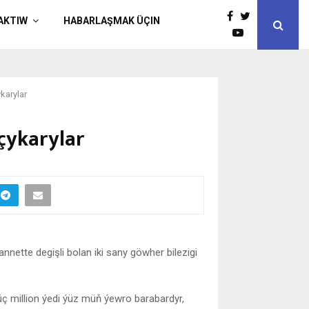
AKTIW
HABARLAŞMAK ÜÇIN
karylar
 çykarylar
nnette degişli bolan iki sany göwher bilezigi
üç million ýedi ýüz müň ýewro barabardyr,