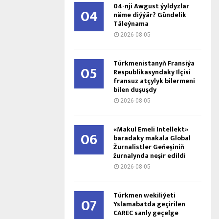
04-nji Awgust ýyldyzlar
04
näme diýýär? Gündelik
Täleýnama
2026-08-05
Türkmenistanyň Fransiýa
05
Respublikasyndaky Ilçisi
fransuz atçylyk bilermeni
bilen duşuşdy
2026-08-05
«Makul Emeli Intellekt»
06
baradaky makala Global
Žurnalistler Geňeşiniň
žurnalynda neşir edildi
2026-08-05
Türkmen wekiliýeti
07
Yslamabatda geçirilen
CAREC sanly geçelge