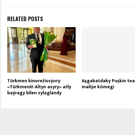
RELATED POSTS
Türkmen kinorežissýory
Aşgabatdaky Puşkin tea
«Türkmeniň Altyn asyry» atly
maliýe kömegi
baýragy bilen sylaglandy