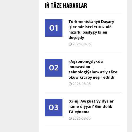
IŇ TÄZE HABARLAR
Türkmenistanyň Daşary
01
işler ministri ÝHHG-niň
häzirki başlygy bilen
duşuşdy
2026-08-06
«Agronomçylykda
02
innowasion
tehnologiýalar» atly täze
okuw kitaby neşir edildi
2026-08-05
05-nji Awgust ýyldyzlar
03
näme diýýär? Gündelik
Täleýnama
2026-08-05