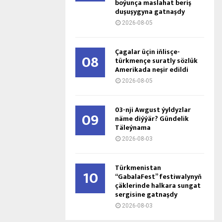
boýunça maslahat beriş
duşuşygyna gatnaşdy
2026-08-05
Çagalar üçin iňlisçe-
08
türkmençe suratly sözlük
Amerikada neşir edildi
2026-08-05
03-nji Awgust ýyldyzlar
09
näme diýýär? Gündelik
Täleýnama
2026-08-03
Türkmenistan
10
“GabalaFest” festiwalynyň
çäklerinde halkara sungat
sergisine gatnaşdy
2026-08-03