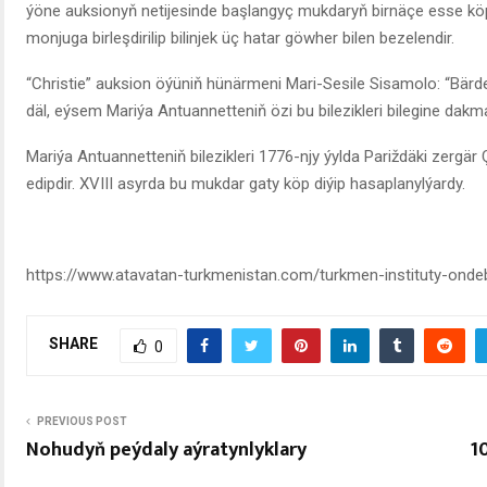
ýöne auksionyň netijesinde başlangyç mukdaryň birnäçe esse köp b
monjuga birleşdirilip bilinjek üç hatar göwher bilen bezelendir.
“Christie” auksion öýüniň hünärmeni Mari-Sesile Sisamolo: “Bärde
däl, eýsem Mariýa Antuannetteniň özi bu bilezikleri bilegine dakm
Mariýa Antuannetteniň bilezikleri 1776-njy ýylda Pariždäki zergä
edipdir. XVIII asyrda bu mukdar gaty köp diýip hasaplanylýardy.
https://www.atavatan-turkmenistan.com/turkmen-instituty-ondeb
SHARE
0
PREVIOUS POST
Nohudyň peýdaly aýratynlyklary
1