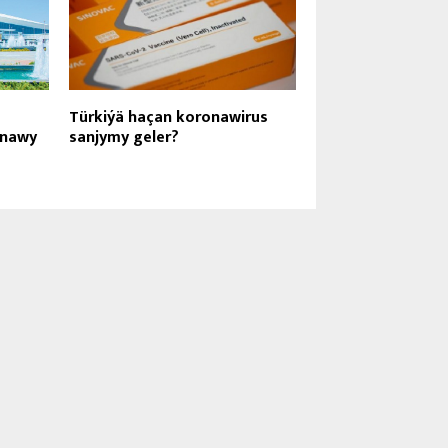
Türkiýä haçan koronawirus
tnawy
sanjymy geler?