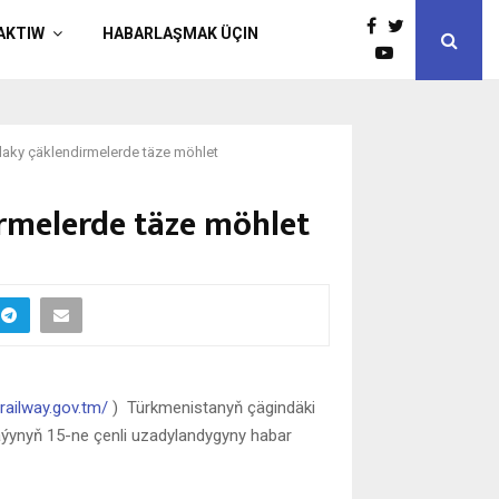
AKTIW
HABARLAŞMAK ÜÇIN
daky çäklendirmelerde täze möhlet
rmelerde täze möhlet
railway.gov.tm/
) Türkmenistanyň çägindäki
aýynyň 15-ne çenli uzadylandygyny habar