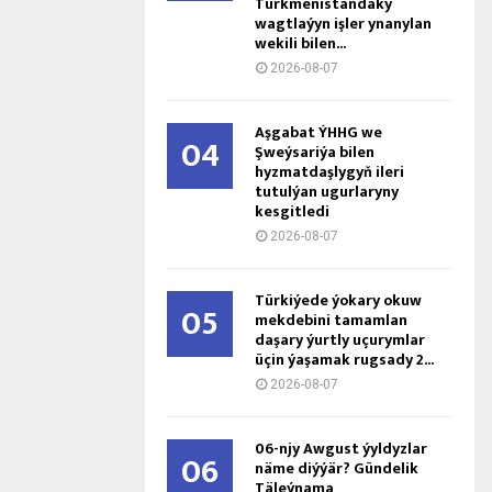
Türkmenistandaky
wagtlaýyn işler ynanylan
wekili bilen...
2026-08-07
Aşgabat ÝHHG we
04
Şweýsariýa bilen
hyzmatdaşlygyň ileri
tutulýan ugurlaryny
kesgitledi
2026-08-07
Türkiýede ýokary okuw
05
mekdebini tamamlan
daşary ýurtly uçurymlar
üçin ýaşamak rugsady 2...
2026-08-07
06-njy Awgust ýyldyzlar
06
näme diýýär? Gündelik
Täleýnama