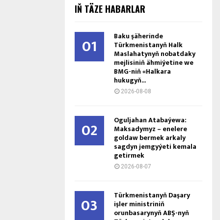
IŇ TÄZE HABARLAR
Baku şäherinde
01
Türkmenistanyň Halk
Maslahatynyň nobatdaky
mejlisiniň ähmiýetine we
BMG-niň «Halkara
hukugyň...
2026-08-08
Oguljahan Atabaýewa:
02
Maksadymyz – enelere
goldaw bermek arkaly
sagdyn jemgyýeti kemala
getirmek
2026-08-07
Türkmenistanyň Daşary
03
işler ministriniň
orunbasarynyň ABŞ-nyň