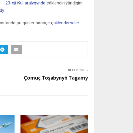
― 23-nji iýul aralygynda
çäklendirilýändigini
dy.
nistanda şu günler birnäçe
çäklendirmeler
NEXT POST
Çomuç Toşabynyň Tagamy