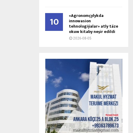
«Agronomçylykda
10
innowasion
tehnologiýalar» atly täze
okuw kitaby neşir edildi
2026-08-05