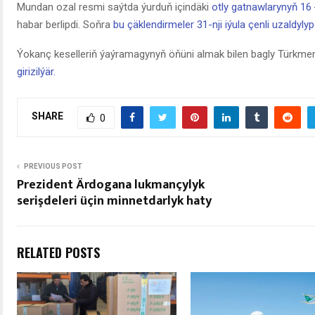
Mundan ozal resmi saýtda ýurduň içindäki
otly gatnawlarynyň 16 
habar berlipdi. Soňra
bu çäklendirmeler 31-nji iýula çenli uzaldylyp
Ýokanç keselleriň ýaýramagynyň öňüni almak bilen bagly Türkme
girizilýär.
SHARE
0
PREVIOUS POST
Prezident Ärdogana lukmançylyk
serişdeleri üçin minnetdarlyk haty
RELATED POSTS