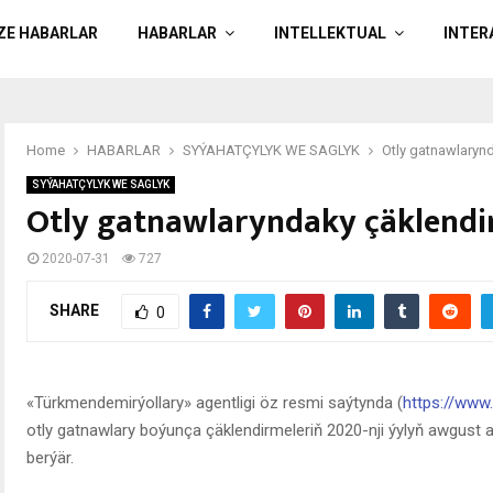
ÄZE HABARLAR
HABARLAR
INTELLEKTUAL
INTER
Home
HABARLAR
SYÝAHATÇYLYK WE SAGLYK
Otly gatnawlaryn
SYÝAHATÇYLYK WE SAGLYK
Otly gatnawlaryndaky çäklendi
2020-07-31
727
SHARE
0
«Türkmendemirýollary» agentligi öz resmi saýtynda (
https://www.
otly gatnawlary boýunça çäklendirmeleriň 2020-nji ýylyň awgust 
berýär.