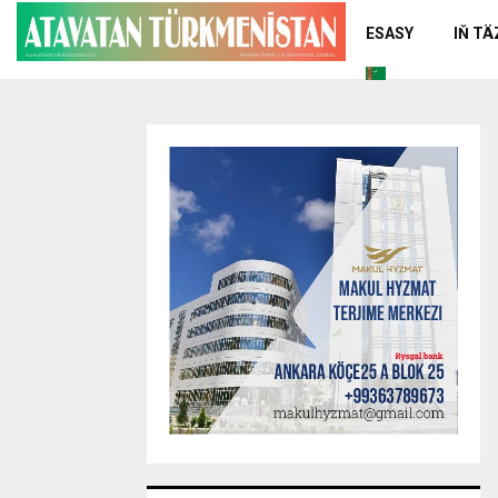
ESASY
IŇ T