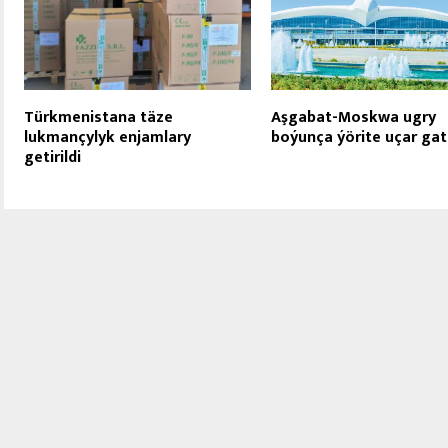
Türkmenistana täze
Aşgabat-Moskwa ugry
lukmançylyk enjamlary
boýunça ýörite uçar ga
getirildi