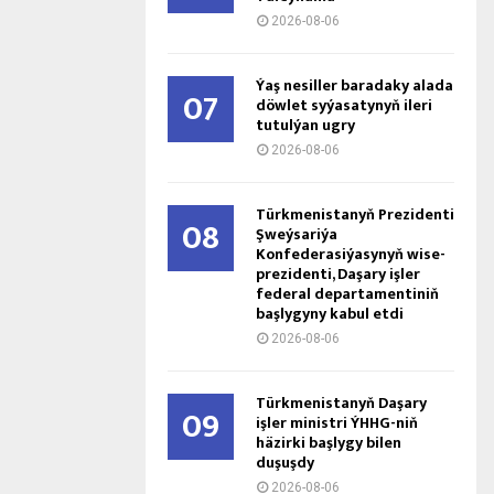
2026-08-06
Ýaş ne­sil­ler ba­ra­da­ky ala­da
07
döw­let sy­ýa­sa­ty­nyň ile­ri
tu­tul­ýan ug­ry
2026-08-06
Türkmenistanyň Prezidenti
08
Şweýsariýa
Konfederasiýasynyň wise-
prezidenti, Daşary işler
federal departamentiniň
başlygyny kabul etdi
2026-08-06
Türkmenistanyň Daşary
09
işler ministri ÝHHG-niň
häzirki başlygy bilen
duşuşdy
2026-08-06