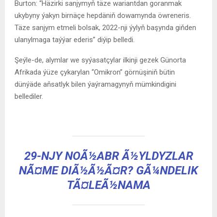
Burton: “Häzirki sanjymyň täze wariantdan goranmak
ukybyny ýakyn birnäçe hepdäniň dowamynda öwreneris.
Täze sanjym etmeli bolsak, 2022-nji ýylyň başynda giňden
ulanylmaga taýýar ederis” diýip belledi.
Şeýle-de, alymlar we syýasatçylar ilkinji gezek Günorta
Afrikada ýüze çykarylan “Omikron” görnüşiniň bütin
dünýäde aňsatlyk bilen ýaýramagynyň mümkindigini
bellediler.
29-NJY NOÃ½ABR Ã½YLDYZLAR
NÃ¤ME DIÃ½Ã½Ã¤R? GÃ¼NDELIK
TÃ¤LEÃ½NAMA