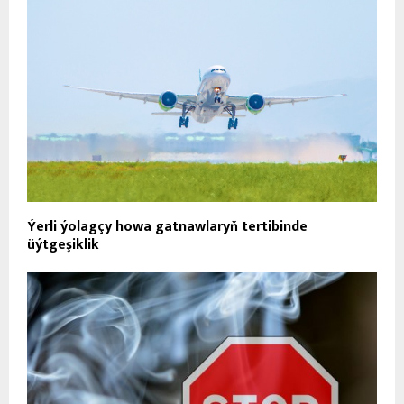
Ýerli ýolagçy howa gatnawlaryň tertibinde
üýtgeşiklik