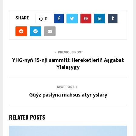
SHARE
0
PREVIOUS POST
YHG-nyň 15-nji sammiti: Hereketleriň Aşgabat
Ylalaşygy
NEXT POST
Güýz paslyna mahsus atyr yslary
RELATED POSTS