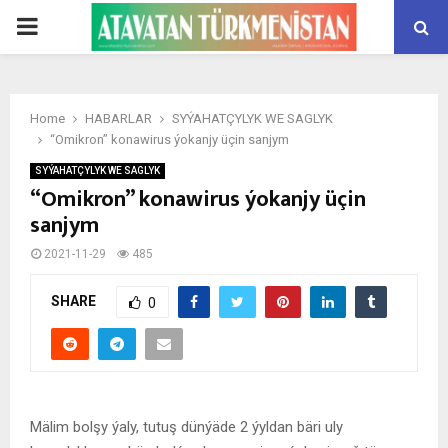
PRIMARY
MENU
Home
HABARLAR
SYÝAHATÇYLYK WE SAGLYK
“Omikron” konawirus ýokanjy üçin sanjym
SYÝAHATÇYLYK WE SAGLYK
“Omikron” konawirus ýokanjy üçin
sanjym
2021-11-29
485
SHARE
0
Mälim bolşy ýaly, tutuş dünýäde 2 ýyldan bäri uly