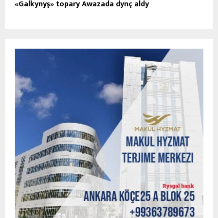
«Galkynyş» topary Awazada dynç aldy