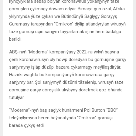
kynçylyklara sebäp bolýan koronawirus ýokanjynyň täze
görnüşleri çykmagy dowam edýär. Birnäçe gün ozal, Afrika
yklymynda ýüze çykan we Bütindünýä Saglygy Goraýyş
Guramasy tarapyndan “Omikron” diýlip atlandyrylan wirusyň
täze görnüşi üçin sanjym taýýarlamak işine hem badalga
berildi.
ABŞ-nyň “Moderna” kompaniýasy 2022-nji ýylyň başyna
çenli koronawirusyň uly howp döredýän bu görnüşine garşy
sanjymyny işläp düzüp, bazara çykarmagy meýilleşdirýär.
Häzirki wagtda bu kompaniýanyň koronawirusa garşy
sanjymy bar. Şol sanjymyň düzümi täzelenip, wirusyň täze
görnüşine garşy göreşijilik ukybyny döretmek göz öňünde
tutulýar.
“Moderna”-nyň baş saglyk hünärmeni Pol Burton “BBC”
teleýaýlymyna beren beýanatynda “Omikron” görnüşi
barada çykyş etdi.