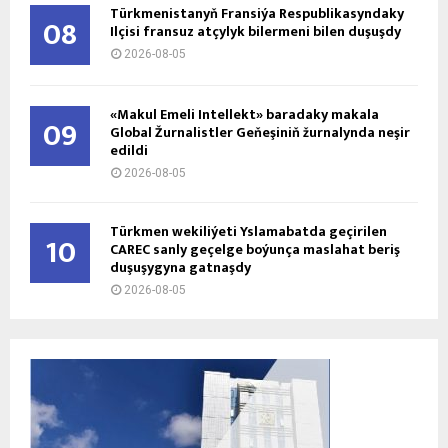
Türkmenistanyň Fransiýa Respublikasyndaky
08
Ilçisi fransuz atçylyk bilermeni bilen duşuşdy
2026-08-05
«Makul Emeli Intellekt» baradaky makala
09
Global Žurnalistler Geňeşiniň žurnalynda neşir
edildi
2026-08-05
Türkmen wekiliýeti Yslamabatda geçirilen
10
CAREC sanly geçelge boýunça maslahat beriş
duşuşygyna gatnaşdy
2026-08-05