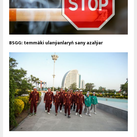
BSGG: temmäki ulanýanlaryň sany azalýar