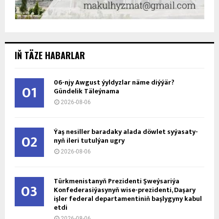
IŇ TÄZE HABARLAR
06-njy Awgust ýyldyzlar näme diýýär?
01
Gündelik Täleýnama
2026-08-06
Ýaş ne­sil­ler ba­ra­da­ky ala­da döw­let sy­ýa­sa­ty­
02
nyň ile­ri tu­tul­ýan ug­ry
2026-08-06
Türkmenistanyň Prezidenti Şweýsariýa
03
Konfederasiýasynyň wise-prezidenti, Daşary
işler federal departamentiniň başlygyny kabul
etdi
2026-08-06