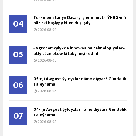
Türkmenistanyň Daşary işler ministri ÝHHG-niň
04
häzirki başlygy bilen duşuşdy
2026-08-06
«Agronomçylykda innowasion tehnologiýalar»
05
atly täze okuw kitaby neşir edildi
2026-08-05
05-nji Awgust ýyldyzlar näme diýýär? Gündelik
06
Täleýnama
2026-08-05
04-nji Awgust ýyldyzlar näme diýýär? Gündelik
07
Täleýnama
2026-08-05