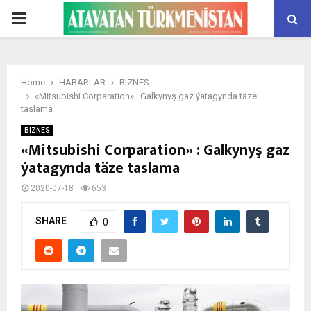
PRIMARY
MENU
Home
HABARLAR
BIZNES
«Mitsubishi Corparation» : Galkynyş gaz ýatagynda täze
taslama
BIZNES
«Mitsubishi Corparation» : Galkynyş gaz
ýatagynda täze taslama
2020-07-18
653
SHARE
0