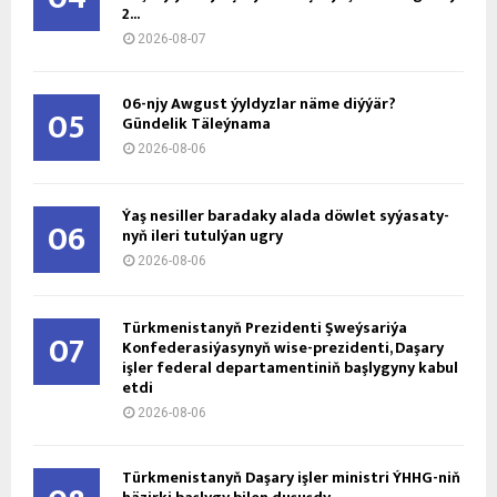
2...
2026-08-07
06-njy Awgust ýyldyzlar näme diýýär?
05
Gündelik Täleýnama
2026-08-06
Ýaş ne­sil­ler ba­ra­da­ky ala­da döw­let sy­ýa­sa­ty­
06
nyň ile­ri tu­tul­ýan ug­ry
2026-08-06
Türkmenistanyň Prezidenti Şweýsariýa
07
Konfederasiýasynyň wise-prezidenti, Daşary
işler federal departamentiniň başlygyny kabul
etdi
2026-08-06
Türkmenistanyň Daşary işler ministri ÝHHG-niň