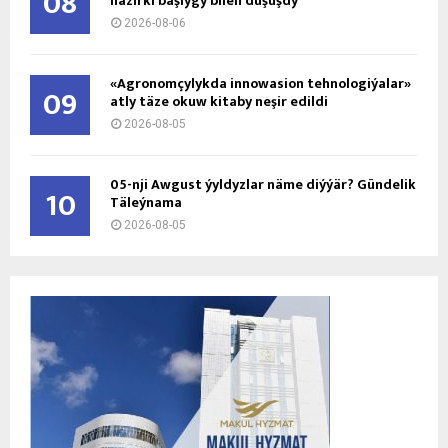
08
häzirki başlygy bilen duşuşdy
2026-08-06
«Agronomçylykda innowasion tehnologiýalar»
09
atly täze okuw kitaby neşir edildi
2026-08-05
05-nji Awgust ýyldyzlar näme diýýär? Gündelik
10
Täleýnama
2026-08-05