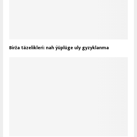
Birža täzelikleri: nah ýüplüge uly gyzyklanma