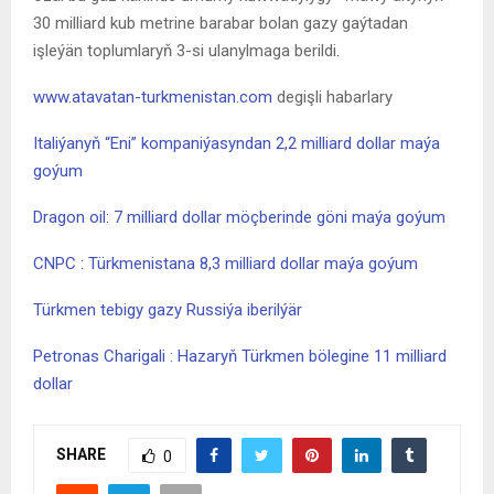
30 milliard kub metrine barabar bolan gazy gaýtadan
işleýän toplumlaryň 3-si ulanylmaga berildi.
www.atavatan-turkmenistan.com
degişli habarlary
Italiýanyň “Eni” kompaniýasyndan 2,2 milliard dollar maýa
goýum
Dragon oil: 7 milliard dollar möçberinde göni maýa goýum
CNPC : Türkmenistana 8,3 milliard dollar maýa goýum
Türkmen tebigy gazy Russiýa iberilýär
Petronas Charigali : Hazaryň Türkmen bölegine 11 milliard
dollar
SHARE
0