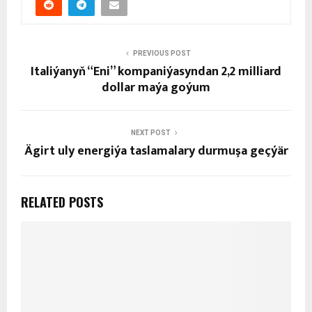
PREVIOUS POST
Italiýanyň “Eni” kompaniýasyndan 2,2 milliard
dollar maýa goýum
NEXT POST
Ägirt uly energiýa taslamalary durmuşa geçýär
RELATED POSTS