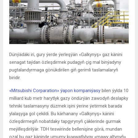
Dünýädäki iri, gury ýerde ýerleşýän «Galkynyş» gaz känini
senagat taýdan özleşdirmek pudagyň çig mal binýadyny
pugtalandyrmaga gönükdirilen giň gerimli taslamalaryň
biridir.
«Mitsubishi Corparation» ýapon kompaniýasy
bilen ýylda 10
milliard kub metr harytlyk gazy öndürýän zawodyň deslapky
tehniki taslamasyny düzmek işini ýerine ýetirmek barada
ylalaşyga gol çekildi. Bu kärhanany «Galkynyş» känini
özleşdirmegiň nobatdaky tapgyrynyň çäklerinde gurmak
meýilleşdirilýär. TDH teswirinde bellenişine görä, mundan
ozal bu gaz käninde umumy kuwwatlylygy «mawy altynyň»