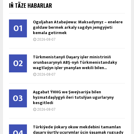
IŇ TÄZE HABARLAR
Oguljahan Atabaýewa: Maksadymyz – enelere
01
goldaw bermek arkaly sagdyn jemgyýeti
kemala getirmek
2026-08-07
Türkmenistanyň Daşary işler ministriniň
02
orunbasarynyň ABŞ-nyň Türkmenistandaky
wagtlaýyn işler ynanylan wekili bilen...
2026-08-07
Aşgabat ÝHHG we Şweýsariýa bilen
03
hyzmatdaşlygyň ileri tutulýan ugurlaryny
kesgitledi
2026-08-07
Türkiýede ýokary okuw mekdebini tamamlan
04
daşary ýurtly uçurymlar üçin ýaşamak rugsady