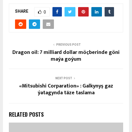
SHARE
0
PREVIOUS POST
Dragon oil: 7 milliard dollar möçberinde göni
maýa goýum
NEXT POST
«Mitsubishi Corparation» : Galkynyş gaz
ýatagynda täze taslama
RELATED POSTS