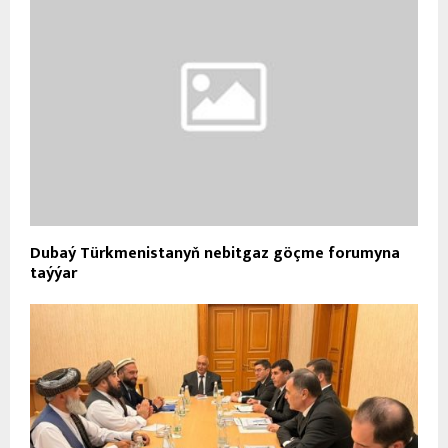
Dubaý Türkmenistanyň nebitgaz göçme forumyna
taýýar