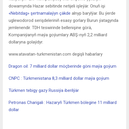
dowamynda Hazar sebitinde netijeli işleýär. Onuň işi
«Nebitdag» şertnamalaýyn çäkde
alnyp barylýar. Bu ýerde
uglewodorod serişdeleriniň esasy gorlary Burun ýatagynda
jemlenendir. TDH teswirinde bellenişine görä,
Kompaniýanyň maýa goýumlary ABŞ-nyň 2,2 milliard
dollaryna golaýdyr.
www.atavatan-turkmenistan.com degişli habarlary
Dragon oil: 7 milliard dollar möçberinde göni maýa goýum
CNPC : Türkmenistana 8,3 milliard dollar maýa goýum
Türkmen tebigy gazy Russiýa iberilýär
Petronas Charigali : Hazaryň Türkmen bölegine 11 milliard
dollar