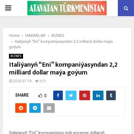
PRIMARY
MENU
Home
HABARLAR
BIZNES
Italiýanyň “Eni” kompaniýasyndan 2,2 milliard dollar maýa
goýum
BIZNES
Italiýanyň “Eni” kompaniýasyndan 2,2
milliard dollar maýa goýum
2020-07-18
610
SHARE
0
Italiýanyň “Eni” kompaniýasy indi ençeme ýyllaryň