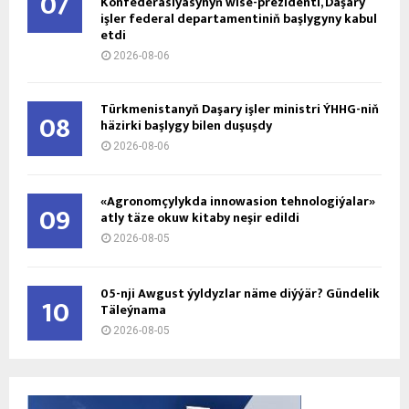
07
Konfederasiýasynyň wise-prezidenti, Daşary
işler federal departamentiniň başlygyny kabul
etdi
2026-08-06
Türkmenistanyň Daşary işler ministri ÝHHG-niň
08
häzirki başlygy bilen duşuşdy
2026-08-06
«Agronomçylykda innowasion tehnologiýalar»
09
atly täze okuw kitaby neşir edildi
2026-08-05
05-nji Awgust ýyldyzlar näme diýýär? Gündelik
10
Täleýnama
2026-08-05