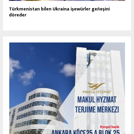
Türkmenistan bilen Ukraina işewürler geňeşini
döreder