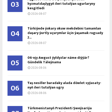
03
hyzmatdaşlygyň ileri tutulýan ugurlaryny
kesgitledi
2026-08-07
Türkiýede ýokary okuw mekdebini tamamlan
04
daşary ýurtly uçurymlar üçin ýaşamak rugsady
2...
2026-08-07
06-njy Awgust ýyldyzlar näme diýýär?
05
Gündelik Täleýnama
2026-08-06
Ýaş ne­sil­ler ba­ra­da­ky ala­da döw­let sy­ýa­sa­ty­
06
nyň ile­ri tu­tul­ýan ug­ry
2026-08-06
Türkmenistanyň Prezidenti Şweýsariýa