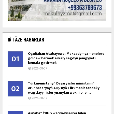
IŇ TÄZE HABARLAR
Oguljahan Atabaýewa: Maksadymyz – enelere
01
goldaw bermek arkaly sagdyn jemgyýeti
kemala getirmek
2026-08-07
Türkmenistanyň Daşary işler ministriniň
02
orunbasarynyň ABŞ-nyň Türkmenistandaky
wagtlaýyn işler ynanylan wekili bilen...
2026-08-07
Aşgabat ÝHHG we Şweýsariýa bilen