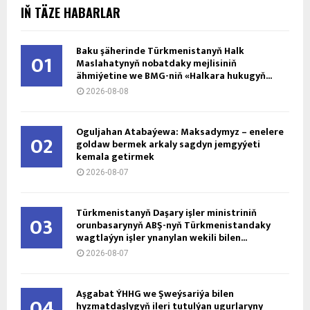
IŇ TÄZE HABARLAR
Baku şäherinde Türkmenistanyň Halk
01
Maslahatynyň nobatdaky mejlisiniň
ähmiýetine we BMG-niň «Halkara hukugyň...
2026-08-08
Oguljahan Atabaýewa: Maksadymyz – enelere
02
goldaw bermek arkaly sagdyn jemgyýeti
kemala getirmek
2026-08-07
Türkmenistanyň Daşary işler ministriniň
03
orunbasarynyň ABŞ-nyň Türkmenistandaky
wagtlaýyn işler ynanylan wekili bilen...
2026-08-07
Aşgabat ÝHHG we Şweýsariýa bilen
04
hyzmatdaşlygyň ileri tutulýan ugurlaryny