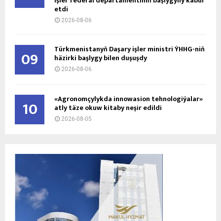
işler federal departamentiniň başlygyny kabul
etdi
2026-08-06
Türkmenistanyň Daşary işler ministri ÝHHG-niň
09
häzirki başlygy bilen duşuşdy
2026-08-06
«Agronomçylykda innowasion tehnologiýalar»
10
atly täze okuw kitaby neşir edildi
2026-08-05