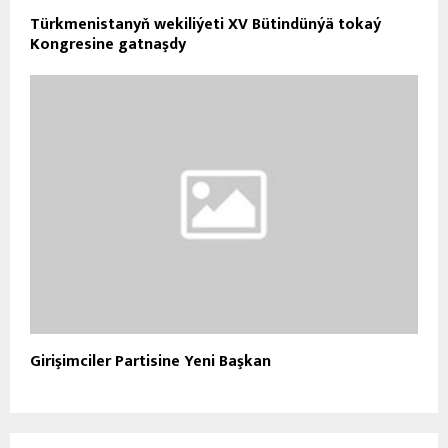
Türkmenistanyň wekiliýeti XV Bütindünýä tokaý
Kongresine gatnaşdy
Girişimciler Partisine Yeni Başkan