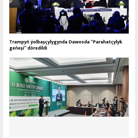
Trampyň ýolbaşçylygynda Dawosda “Parahatçylyk
geňeşi” döredildi