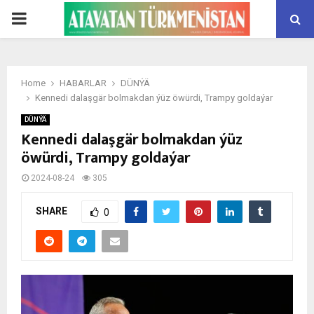
PRIMARY
MENU
Home
HABARLAR
DÜNÝÄ
Kennedi dalaşgär bolmakdan ýüz öwürdi, Trampy goldaýar
DÜNÝÄ
Kennedi dalaşgär bolmakdan ýüz
öwürdi, Trampy goldaýar
2024-08-24
305
SHARE
0