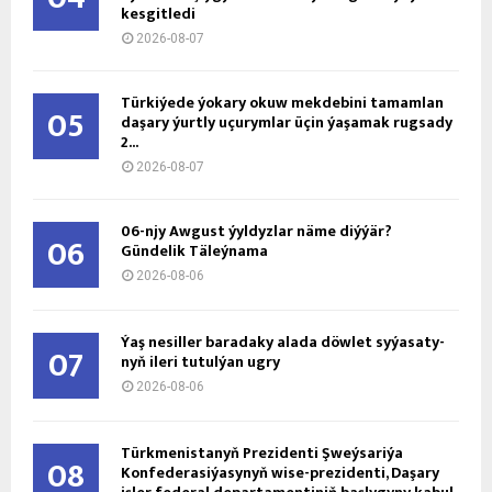
kesgitledi
2026-08-07
Türkiýede ýokary okuw mekdebini tamamlan
05
daşary ýurtly uçurymlar üçin ýaşamak rugsady
2...
2026-08-07
06-njy Awgust ýyldyzlar näme diýýär?
06
Gündelik Täleýnama
2026-08-06
Ýaş ne­sil­ler ba­ra­da­ky ala­da döw­let sy­ýa­sa­ty­
07
nyň ile­ri tu­tul­ýan ug­ry
2026-08-06
Türkmenistanyň Prezidenti Şweýsariýa
08
Konfederasiýasynyň wise-prezidenti, Daşary