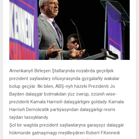
Amerikanyň Birleşen Ştatlarynda noýabrda geçiriljek
prezident saýlawlary öňüsyrasynda gyzgalaňly wakalar
bolup geçýär. Ilki bilen, ABŞ-nyň häzirki Prezidenti Jo
Baýden dalaşgär bolmakdan ýüz öwrüp, özüniň wise-
prezidenti Kamala Harrisiň dalaşgärligini goldady. Kamala
Harrisiň Demokratik partiýasyndan dalaşgärligi resmi
taýdan tassyklandy.
Şol bir wagtda prezident saýlawlaryna garaşsyz dalaşgär
hökmünde gatnaşmagy meýilleşdiren Robert F.Kennedi