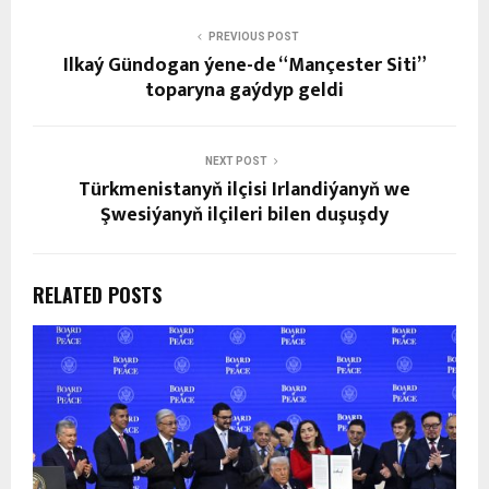
PREVIOUS POST
Ilkaý Gündogan ýene-de “Mançester Siti”
toparyna gaýdyp geldi
NEXT POST
Türkmenistanyň ilçisi Irlandiýanyň we
Şwesiýanyň ilçileri bilen duşuşdy
RELATED POSTS