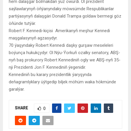
hem dalaşgär bolmakdan ýüz öwürdi. Ol prezident
saýlawlarynyň öňýanyndaky möwsümde Respublikanlar
partiýasynyň dalaşgäri Donald Trampa goldaw bermegi göz
öňünde tutýär.
Robert F. Kennedi-kiçisi Amerikanyň meşhur Kennedi
maşgalasynyň agzasydyr.
70 ýaşyndaky Robert Kennedi daşky gurşaw meseleleri
boýunça hukukçydyr. Ol Nýu-Ýorkuň ozalky senatory, ABŞ-
nyň baş prokurory Robert Kennediniň ogly we ABŞ-nyň 35-
nji Prezidenti Jon F. Kennediniň ýegenidir.
Kennediniň bu karary prezidentlik ýaryşynda
deňagramlyklary üýtgedip biljek möhüm waka hökmünde
garalýar.
SHARE
0