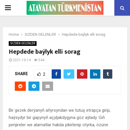
PRIMARY
MENU
Home
SIZDEN GELENLER
Hepdede baýlyk elli sorag
SIZDEN GELENLER
Hepdede baýlyk elli sorag
2021-10-14
544
SHARE
2
Bir gezek derýanyň aňyrsyndan we tutuş etrapça girip,
haýsydyr bir gapynyň açyljakdygyna göz aýlady. Giň
penjireler we alamatlar hakda pikirlenip otyrka, özüne