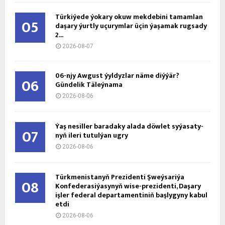
Türkiýede ýokary okuw mekdebini tamamlan
05
daşary ýurtly uçurymlar üçin ýaşamak rugsady
2...
2026-08-07
06-njy Awgust ýyldyzlar näme diýýär?
06
Gündelik Täleýnama
2026-08-06
Ýaş ne­sil­ler ba­ra­da­ky ala­da döw­let sy­ýa­sa­ty­
07
nyň ile­ri tu­tul­ýan ug­ry
2026-08-06
Türkmenistanyň Prezidenti Şweýsariýa
08
Konfederasiýasynyň wise-prezidenti, Daşary
işler federal departamentiniň başlygyny kabul
etdi
2026-08-06