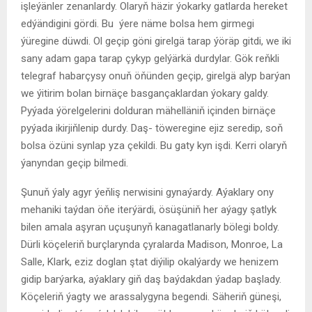
işleýänler zenanlardy. Olaryň häzir ýokarky gatlarda hereket
edýändigini gördi. Bu ýere näme bolsa hem girmegi
ýüregine düwdi. Ol geçip göni girelgä tarap ýöräp gitdi, we iki
sany adam gapa tarap çykyp gelýärkä durdylar. Gök reňkli
telegraf habarçysy onuň öňünden geçip, girelgä alyp barýan
we ýitirim bolan birnäçe basgançaklardan ýokary galdy.
Pyýada ýörelgelerini dolduran mähelläniň içinden birnäçe
pyýada ikirjiňlenip durdy. Daş- töweregine ejiz seredip, soň
bolsa özüni synlap yza çekildi. Bu gaty kyn işdi. Kerri olaryň
ýanyndan geçip bilmedi.
Şunuň ýaly agyr ýeňliş nerwisini gynaýardy. Aýaklary ony
mehaniki taýdan öňe iterýärdi, ösüşüniň her aýagy şatlyk
bilen amala aşyran uçuşunyň kanagatlanarly bölegi boldy.
Dürli köçeleriň burçlarynda çyralarda Madison, Monroe, La
Salle, Klark, eziz doglan ştat diýilip okalýardy we henizem
gidip barýarka, aýaklary giň daş baýdakdan ýadap başlady.
Köçeleriň ýagty we arassalygyna begendi. Säheriň güneşi,