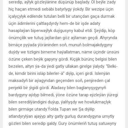
seredip, aýlyk gözleýänine düşünüp başlady. Ol beýle zady
hiç haçan etmedi sebäbi batyrlygy ýokdy. Bir wezipe üçin
içalyçylyk edilende tutulan belli bir utançdan gaça durmak
üçin ädimlerini çaltlaşdyrdy hem-de bir işde adaty
hasaplaýan biperwaýlyk duýgusyny kabul etdi. Şeýdip, köp
önümçilik we tutuş jaýlardan göz aýlaman geçdi. Ahyrynda
birnäçe pyýada ýöräninden soň, munuň bolmajakdygyny
duýdy we tizligini birneme haýallatman, näme üçindir ünsüni
özüne çeken beýik gapyny gördi. Kiçijik bürünç belgisi bilen
bezelen, altyn ýa-da ýedi gatly ullakan girelge ýalydy. “Belki-
de, kimdir birini isläp bilerler-ä” diýip, içeri girdi. Islenýän
maksadyň bir aýagyndan geçenden soň, penjireden çal
penjekli bir ýigidi gördi. Aladasy bilen baglanyşygynyň
bardygyny aýdyp bilmedi, ýöne özüne tarap ejizleýän ýüregi
bilen seredilýändigini duýup, ýalňyşdy we howlukmaçlyk
bilen girmäge utandy.Ýolda Tupan we Şa diýilip
atlandyrylýan ajaýyp alty gatly gurluş durandygyna umytly
gözleri bilen seredip galdy. Gury önümleriň tutuş satuwyny