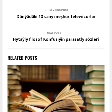
PREVIOUS POST
Dünýädäki 10 sany meşhur telewizorlar
NEXT POST
Hytaýly filosof Konfusiýiň parasatly sözleri
RELATED POSTS