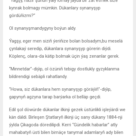
“Ýagşy, häzir şunuň ýaly lomaý jaýda bir zat etmek size
kynrak bolmagy mümkin. Dükanlary synanyşyp
gördüňizmi?”
Ol synanyşmandygyny boýun aldy.
Ýagşy, eger men siziň ýeriňize bolan bolsadym,bu meselä
çynlakaý seredip, dükanlara synanyşyp görerin diýdi.
Köplenç, olara-da kätip bolmak üçin ýaş zenanlar gerek.
“Minnetdar”-diýip, ol özüniň tebigy dostlukly gyzyklanma
bildirendigi sebäpli rahatlandy.
“Howa, siz dükanlara hem synanyşyp göräýiň”-diýip,
gapynyň agzyna tarap barýarka ol belläp geçdi.
Edil şol döwürde dükanlar ilkinji gezek üstünlikli işleýärdi we
kän däldi. Birleşen Ştatlaryň ilkinji üç sany dükany 1884-nji
ýylda Çikagoda döredilipdi. Kerri “Gündelik habarlar” atly
mahabatyň üsti bilen birnäçe tanymal adamlaryň ady bilen