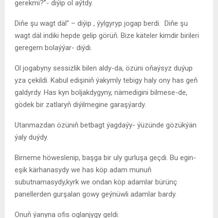
gerekmi?’’- diýip ol aýtdy.
Diňe şu wagt däl” – diýip , ýylgyryp jogap berdi. Diňe şu
wagt däl indiki hepde gelip görüň. Bize käteler kimdir birileri
geregem bolaýýar- diýdi.
Ol jogabyny sessizlik bilen aldy-da, özüni oňaýsyz duýup
yza çekildi. Kabul edişiniň ýakymly tebigy haly ony has geň
galdyrdy. Has kyn boljakdygyny, nämedigini bilmese-de,
gödek bir zatlaryň diýilmegine garaşýardy.
Utanmazdan özüniň betbagt ýagdaýy- ýüzünde gözükýän
ýaly duýdy.
Birneme höweslenip, başga bir uly gurluşa geçdi. Bu egin-
eşik kärhanasydy we has köp adam munuň
subutnamasydy,kyrk we ondan köp adamlar bürünç
panellerden gurşalan gowy geýnüwli adamlar bardy.
Onuň ýanyna ofis oglanjygy geldi.