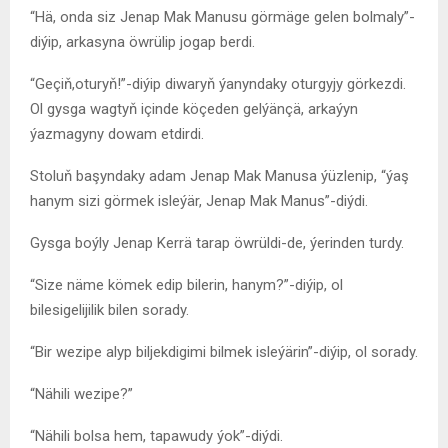
“Hä, onda siz Jenap Mak Manusu görmäge gelen bolmaly”-
diýip, arkasyna öwrülip jogap berdi.
“Geçiň,oturyň!”-diýip diwaryň ýanyndaky oturgyjy görkezdi.
Ol gysga wagtyň içinde köçeden gelýänçä, arkaýyn
ýazmagyny dowam etdirdi.
Stoluň başyndaky adam Jenap Mak Manusa ýüzlenip, “ýaş
hanym sizi görmek isleýär, Jenap Mak Manus”-diýdi.
Gysga boýly Jenap Kerrä tarap öwrüldi-de, ýerinden turdy.
“Size näme kömek edip bilerin, hanym?”-diýip, ol
bilesigelijilik bilen sorady.
“Bir wezipe alyp biljekdigimi bilmek isleýärin”-diýip, ol sorady.
“Nähili wezipe?”
“Nähili bolsa hem, tapawudy ýok”-diýdi.