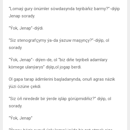
“Lomaý gury önümler söwdasynda tejribäňiz barmy?”-diýip
Jenap sorady.
“Ýok, Jenap”-diýdi.
“Siz stenografçymy ýa-da ýazuw maşynçy?”-diýip, ol
sorady.
“Ýok, Jenap”- diýen-de, ol “biz diňe tejribeli adamlary
kömege ulanýarys” diýip,ol jogap berdi.
Ol gapa tarap ädimlerini başladanynda, onuň agras näzik
ýüzi özüne çekdi.
“Siz öň nirededir bir ýerde işläp görüpmidiňiz?” diýip, ol
sorady.
“Ýok, Jenap”