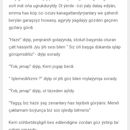
soň indi oňa ugrukduryldy. Ol ýerde -özi ýaly dalaş edýän,
emma has köp öz-özüni kanagatlandyrýanlary we şäheriň
berýän garaşsyz howasy, agyryly ýagdaýy gözden geçiren
gyzlary gördi.
“Häzir” diýip, penjiräniň golaýynda, stoluň başynda oturan
çalt häsiýetli Jýu ýiti sesi bilen “ Siz öň başga dükanda işläp
görüpmidiňiz”- diýip sorady.
“Ýok, jenap” diýip, Kerri jogap berdi.
“ Işlemediňizmi ?” diýip ol ýiti göz bilen mylaýymja sorady.
“Ýok, jenap” diýip, ol täzeden aýtdy.
“Ýagşy, biz häzir ýaş zenanlary has tejribeli görýäris. Meniň
çaklamam boýunça biz sizi işledip bilmeris”
Kerri söhbetdeşligiň bes edilendigine zordan göz ýetirip bir
salym garaşdy.