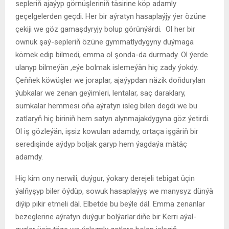
sepleriň ajaýyp görnüşleriniň täsirine köp adamly
geçelgelerden geçdi. Her bir aýratyn hasaplaýjy ýer özüne
çekiji we göz gamaşdyryjy bolup görünýärdi. Ol her bir
ownuk şaý-sepleriň özüne gymmatlydygyny duýmaga
kömek edip bilmedi, emma ol şonda-da durmady. Ol ýerde
ulanyp bilmeýän ,eýe bolmak islemeýän hiç zady ýokdy.
Çeňňek köwüşler we joraplar, ajaýypdan näzik doňdurylan
ýubkalar we zenan geýimleri, lentalar, saç daraklary,
sumkalar hemmesi oňa aýratyn isleg bilen degdi we bu
zatlaryň hiç biriniň hem satyn alynmajakdygyna göz ýetirdi.
Ol iş gözleýän, işsiz kowulan adamdy, ortaça işgäriň bir
seredişinde aýdyp boljak garyp hem ýagdaýa mätäç
adamdy.
Hiç kim ony nerwili, duýgur, ýokary derejeli tebigat üçin
ýalňyşyp biler öýdüp, sowuk hasaplaýyş we manysyz dünýä
diýip pikir etmeli däl. Elbetde bu beýle däl. Emma zenanlar
bezeglerine aýratyn duýgur bolýarlar.diňe bir Kerri aýal-