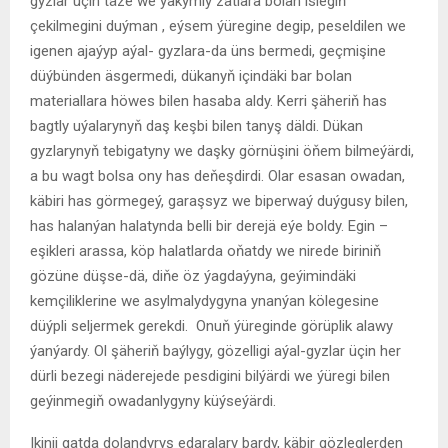
gyzlar üçin täze we ýakymly zatlara bolan islegiň
çekilmegini duýman , eýsem ýüregine degip, peseldilen we
igenen ajaýyp aýal- gyzlara-da üns bermedi, geçmişine
düýbünden äsgermedi, dükanyň içindäki bar bolan
materiallara höwes bilen hasaba aldy. Kerri şäheriň has
bagtly uýalarynyň daş keşbi bilen tanyş däldi. Dükan
gyzlarynyň tebigatyny we daşky görnüşini öňem bilmeýärdi,
a bu wagt bolsa ony has deňeşdirdi. Olar esasan owadan,
käbiri has görmegeý, garaşsyz we biperwaý duýgusy bilen,
has halanýan halatynda belli bir derejä eýe boldy. Egin –
eşikleri arassa, köp halatlarda oňatdy we nirede biriniň
gözüne düşse-dä, diňe öz ýagdaýyna, geýimindäki
kemçiliklerine we asylmalydygyna ynanýan kölegesine
düýpli seljermek gerekdi. Onuň ýüreginde görüplik alawy
ýanýardy. Ol şäheriň baýlygy, gözelligi aýal-gyzlar üçin her
dürli bezegi näderejede pesdigini bilýärdi we ýüregi bilen
geýinmegiň owadanlygyny küýseýärdi.
Ikinji gatda dolandyryş edaralary bardy, käbir gözleglerden