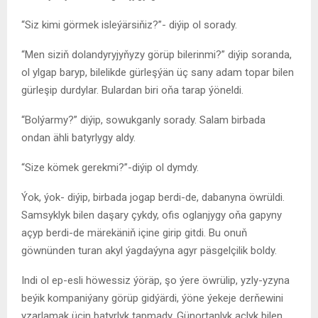
“Siz kimi görmek isleýärsiňiz?”- diýip ol sorady.
“Men siziň dolandyryjyňyzy görüp bilerinmi?” diýip soranda,
ol ylgap baryp, bilelikde gürleşýän üç sany adam topar bilen
gürleşip durdylar. Bulardan biri oňa tarap ýöneldi.
“Bolýarmy?” diýip, sowukganly sorady. Salam birbada
ondan ähli batyrlygy aldy.
“Size kömek gerekmi?”-diýip ol dymdy.
Ýok, ýok- diýip, birbada jogap berdi-de, dabanyna öwrüldi.
Samsyklyk bilen daşary çykdy, ofis oglanjygy oňa gapyny
açyp berdi-de märekäniň içine girip gitdi. Bu onuň
göwnünden turan akyl ýagdaýyna agyr päsgelçilik boldy.
Indi ol ep-esli höwessiz ýöräp, şo ýere öwrülip, yzly-yzyna
beýik kompaniýany görüp gidýärdi, ýöne ýekeje derňewini
yzarlamak üçin batyrlyk tapmady. Günortanlyk açlyk bilen