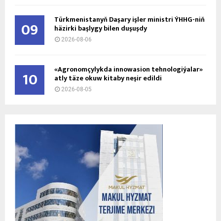
Türkmenistanyň Daşary işler ministri ÝHHG-niň
09
häzirki başlygy bilen duşuşdy
2026-08-06
«Agronomçylykda innowasion tehnologiýalar»
10
atly täze okuw kitaby neşir edildi
2026-08-05