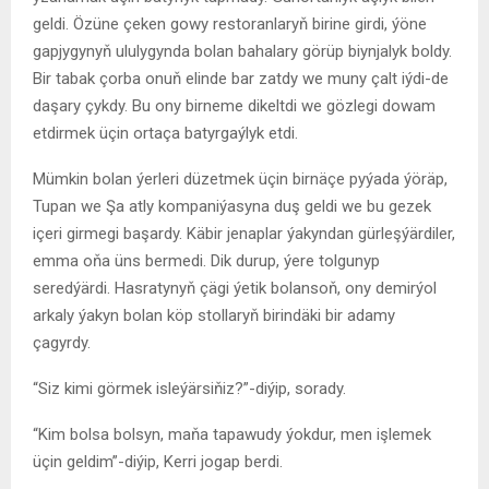
geldi. Özüne çeken gowy restoranlaryň birine girdi, ýöne
gapjygynyň ululygynda bolan bahalary görüp biynjalyk boldy.
Bir tabak çorba onuň elinde bar zatdy we muny çalt iýdi-de
daşary çykdy. Bu ony birneme dikeltdi we gözlegi dowam
etdirmek üçin ortaça batyrgaýlyk etdi.
Mümkin bolan ýerleri düzetmek üçin birnäçe pyýada ýöräp,
Tupan we Şa atly kompaniýasyna duş geldi we bu gezek
içeri girmegi başardy. Käbir jenaplar ýakyndan gürleşýärdiler,
emma oňa üns bermedi. Dik durup, ýere tolgunyp
seredýärdi. Hasratynyň çägi ýetik bolansoň, ony demirýol
arkaly ýakyn bolan köp stollaryň birindäki bir adamy
çagyrdy.
“Siz kimi görmek isleýärsiňiz?”-diýip, sorady.
“Kim bolsa bolsyn, maňa tapawudy ýokdur, men işlemek
üçin geldim”-diýip, Kerri jogap berdi.