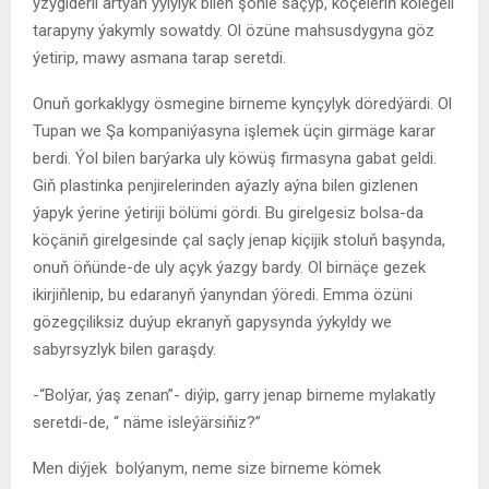
yzygiderli artýan ýylylyk bilen şöhle saçyp, köçeleriň kölegeli
tarapyny ýakymly sowatdy. Ol özüne mahsusdygyna göz
ýetirip, mawy asmana tarap seretdi.
Onuň gorkaklygy ösmegine birneme kynçylyk döredýärdi. Ol
Tupan we Şa kompaniýasyna işlemek üçin girmäge karar
berdi. Ýol bilen barýarka uly köwüş firmasyna gabat geldi.
Giň plastinka penjirelerinden aýazly aýna bilen gizlenen
ýapyk ýerine ýetiriji bölümi gördi. Bu girelgesiz bolsa-da
köçäniň girelgesinde çal saçly jenap kiçijik stoluň başynda,
onuň öňünde-de uly açyk ýazgy bardy. Ol birnäçe gezek
ikirjiňlenip, bu edaranyň ýanyndan ýöredi. Emma özüni
gözegçiliksiz duýup ekranyň gapysynda ýykyldy we
sabyrsyzlyk bilen garaşdy.
-“Bolýar, ýaş zenan”- diýip, garry jenap birneme mylakatly
seretdi-de, “ näme isleýärsiňiz?”
Men diýjek bolýanym, neme size birneme kömek