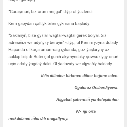
“Garaşmaň, biz örän meşgul” diýip ol ýüzlendi.
Kerri gapydan çaltlyk bilen çykmana başlady.
“Saklanyň, bize gyzlar wagtal-wagtal gerek bolýar. Siz
adresiňizi we adyňyzy beräýiň”-diýip, ol Kerrini yzyna dolady.
Haçanda ol köçä aman-sag çykanda, göz ýaşlaryny az
saklap bilipdi. Bütin şol güniň akymyndaky şowsuzlygy onuň
üçin adaty ýagdaý däldi. Ol ýadawdy we aljyraňly haldady.
Iňlis dilinden türkmen diline terjime eden:
Oguloraz Orsberdiýewa.
Aşgabat şäheriniň ýöriteleşdirilen
97- nji orta
mekdebiniň iňlis dili mugallymy.