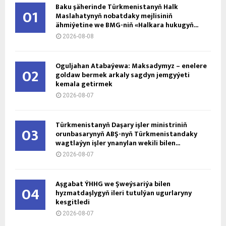
Baku şäherinde Türkmenistanyň Halk
01
Maslahatynyň nobatdaky mejlisiniň
ähmiýetine we BMG-niň «Halkara hukugyň...
2026-08-08
Oguljahan Atabaýewa: Maksadymyz – enelere
02
goldaw bermek arkaly sagdyn jemgyýeti
kemala getirmek
2026-08-07
Türkmenistanyň Daşary işler ministriniň
03
orunbasarynyň ABŞ-nyň Türkmenistandaky
wagtlaýyn işler ynanylan wekili bilen...
2026-08-07
Aşgabat ÝHHG we Şweýsariýa bilen
04
hyzmatdaşlygyň ileri tutulýan ugurlaryny
kesgitledi
2026-08-07