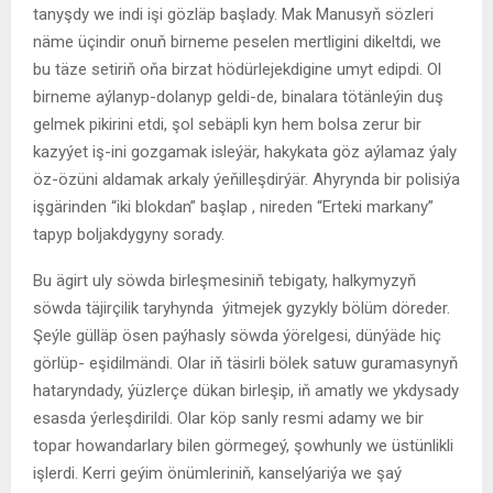
tanyşdy we indi işi gözläp başlady. Mak Manusyň sözleri
näme üçindir onuň birneme peselen mertligini dikeltdi, we
bu täze setiriň oňa birzat hödürlejekdigine umyt edipdi. Ol
birneme aýlanyp-dolanyp geldi-de, binalara tötänleýin duş
gelmek pikirini etdi, şol sebäpli kyn hem bolsa zerur bir
kazyýet iş-ini gozgamak isleýär, hakykata göz aýlamaz ýaly
öz-özüni aldamak arkaly ýeňilleşdirýär. Ahyrynda bir polisiýa
işgärinden “iki blokdan” başlap , nireden “Erteki markany”
tapyp boljakdygyny sorady.
Bu ägirt uly söwda birleşmesiniň tebigaty, halkymyzyň
söwda täjirçilik taryhynda ýitmejek gyzykly bölüm döreder.
Şeýle gülläp ösen paýhasly söwda ýörelgesi, dünýäde hiç
görlüp- eşidilmändi. Olar iň täsirli bölek satuw guramasynyň
hataryndady, ýüzlerçe dükan birleşip, iň amatly we ykdysady
esasda ýerleşdirildi. Olar köp sanly resmi adamy we bir
topar howandarlary bilen görmegeý, şowhunly we üstünlikli
işlerdi. Kerri geýim önümleriniň, kanselýariýa we şaý