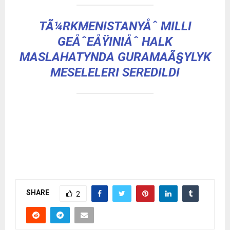
TÃ¼RKMENISTANYÅˆ MILLI
GEÅˆEÅŸINIÅˆ HALK
MASLAHATYNDA GURAMAÃ§YLYK
MESELELERI SEREDILDI
SHARE
2