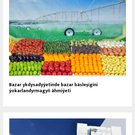
Bazar ykdysadyýetinde bazar bäsleşigini
ýokarlandyrmagyň ähmiýeti