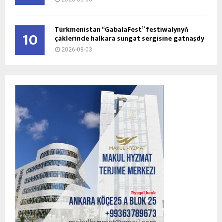
Türkmenistan “GabalaFest” festiwalynyň
10
çäklerinde halkara sungat sergisine gatnaşdy
2026-08-03