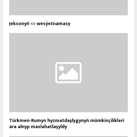
Jeksonyň <
> wesýetnamasy
Türkmen-Rumyn hyzmatdaşlygynyň mümkinçilikleri
ara alnyp maslahatlaşyldy