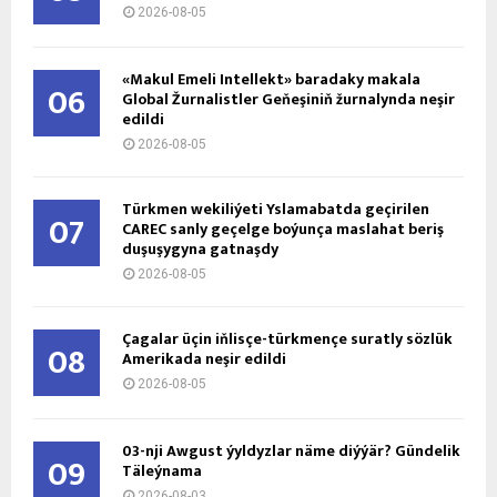
2026-08-05
«Makul Emeli Intellekt» baradaky makala
06
Global Žurnalistler Geňeşiniň žurnalynda neşir
edildi
2026-08-05
Türkmen wekiliýeti Yslamabatda geçirilen
07
CAREC sanly geçelge boýunça maslahat beriş
duşuşygyna gatnaşdy
2026-08-05
Çagalar üçin iňlisçe-türkmençe suratly sözlük
08
Amerikada neşir edildi
2026-08-05
03-nji Awgust ýyldyzlar näme diýýär? Gündelik
09
Täleýnama
2026-08-03