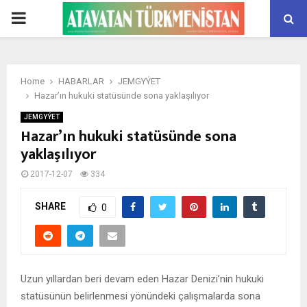
PRIMARY
MENU
Home
HABARLAR
JEMGYÝET
Hazar’ın hukuki statüsünde sona yaklaşılıyor
JEMGYÝET
Hazar’ın hukuki statüsünde sona
yaklaşılıyor
2017-12-07
334
SHARE
0
Uzun yıllardan beri devam eden Hazar Denizi’nin hukuki
statüsünün belirlenmesi yönündeki çalışmalarda sona