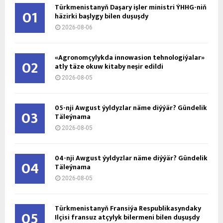
Türkmenistanyň Daşary işler ministri ÝHHG-niň
01
häzirki başlygy bilen duşuşdy
2026-08-06
«Agronomçylykda innowasion tehnologiýalar»
02
atly täze okuw kitaby neşir edildi
2026-08-05
05-nji Awgust ýyldyzlar näme diýýär? Gündelik
03
Täleýnama
2026-08-05
04-nji Awgust ýyldyzlar näme diýýär? Gündelik
04
Täleýnama
2026-08-05
Türkmenistanyň Fransiýa Respublikasyndaky
05
Ilçisi fransuz atçylyk bilermeni bilen duşuşdy