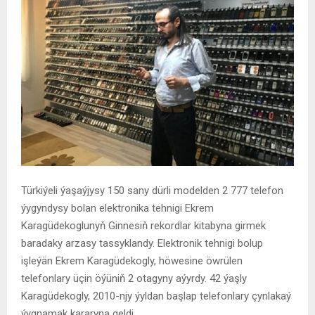
Türkiýeli ýaşaýjysy 150 sany dürli modelden 2 777 telefon
ýygyndysy bolan elektronika tehnigi Ekrem
Karagüdekoglunyň Ginnesiň rekordlar kitabyna girmek
baradaky arzasy tassyklandy. Elektronik tehnigi bolup
işleýän Ekrem Karagüdekogly, höwesine öwrülen
telefonlary üçin öýüniň 2 otagyny aýyrdy. 42 ýaşly
Karagüdekogly, 2010-njy ýyldan başlap telefonlary çynlakaý
ýygnamak kararyna geldi.