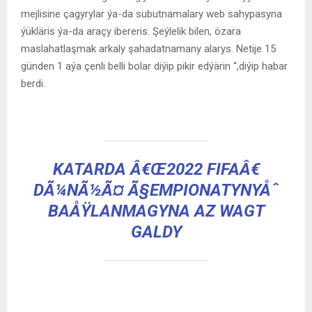
mejlisine çagyrylar ýa-da subutnamalary web sahypasyna
ýükläris ýa-da araçy ibereris. Şeýlelik bilen, özara
maslahatlaşmak arkaly şahadatnamany alarys. Netije 15
günden 1 aýa çenli belli bolar diýip pikir edýärin “,diýip habar
berdi.
KATARDA Â€Œ2022 FIFAÂ€
DÃ¼NÃ½Ã¤ Ã§EMPIONATYNYÅˆ
BAÅŸLANMAGYNA AZ WAGT
GALDY