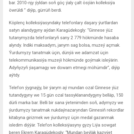
bar. 2010-njy ýyldan soň göç ýaly çalt ösýän kolleksiýa
öwrüldi ” diýip, gürrüň berdi.
Köplenç kolleksiýasyndaky telefonlary daşary ýurtlardan
satyn alandygyny aýdan Karagüdekogly: “Ginnese ýüz
tutanymyzda telefonlaryň sany 2 779 hökmünde hasaba
alyndy. Indiki maksadym, janym sag bolsa, muzeý açmak.
Ýurdumyzy tanatmak üçin, dünýä we adamzat üçin
telekommunikasiýa muzeýi hökmünde goýmak isleýärin.
Adyňyzyň ýaşamagy we dowam etmegi möhümdir”, diýip
aýtdy.
Telefon ýygnaýjy, bir ýarym aý mundan ozal Ginnese ýüz
tutandygyny we 15 gün ozal tassyklanandygyny belläp, 150
dürli marka bar. Belli bir sana ýetenimden soň, adymyzy we
ýurdumyzy tanatmak nukdaýnazaryndan Ginnesiň rekordlar
kitabyna girizmek we ýurdumyz üçin medal gazanmak
isledim diýýär. Telefon kolleksiýasyny gyzy Liýa sowgat
beren Ekrem Karagüdekogly: “Mundan beýläk kazyýet