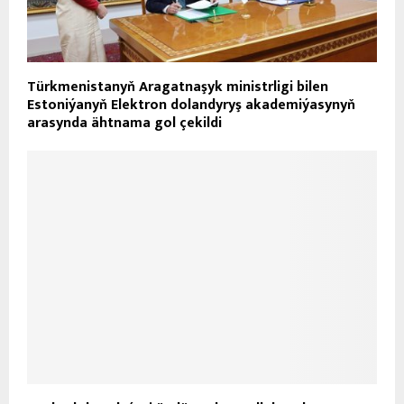
Türkmenistanyň Aragatnaşyk ministrligi bilen
Estoniýanyň Elektron dolandyryş akademiýasynyň
arasynda ähtnama gol çekildi