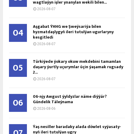
wagtlaýyn işler ynanylan wekili bilen...
2026-08-07
Aşgabat ÝHHG we Şweýsariýa bilen
04
hyzmatdaşlygyň ileri tutulýan ugurlaryny
kesgitledi
2026-08-07
Türkiýede ýokary okuw mekdebini tamamlan
05
daşary ýurtly uçurymlar üçin ýaşamak rugsady
2...
2026-08-07
06-njy Awgust ýyldyzlar näme diýýär?
06
Gündelik Täleýnama
2026-08-06
Ýaş ne­sil­ler ba­ra­da­ky ala­da döw­let sy­ýa­sa­ty­
07
nyň ile­ri tu­tul­ýan ug­ry