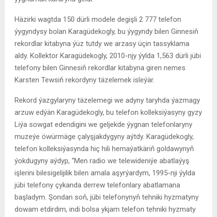
Häzirki wagtda 150 dürli modele degişli 2 777 telefon
ýygyndysy bolan Karagüdekogly, bu ýygyndy bilen Ginnesiň
rekordlar kitabyna ýüz tutdy we arzasy üçin tassyklama
aldy. Kollektor Karagüdekogly, 2010-njy ýylda 1,563 dürli jübi
telefony bilen Ginnesiň rekordlar kitabyna giren nemes
Karsten Tewsiň rekordyny täzelemek isleýär.
Rekord ýazgylaryny täzelemegi we adyny taryhda ýazmagy
arzuw edýän Karagüdekogly, bu telefon kolleksiýasyny gyzy
Liýa sowgat edendigini we geljekde ýygnan telefonlaryny
muzeýe öwürmäge çalyşjakdygyny aýtdy. Karagüdekogly,
telefon kolleksiýasynda hiç hili hemaýatkäriň goldawynyň
ýokdugyny aýdyp, “Men radio we telewideniýe abatlaýyş
işlerini bilesigelijilik bilen amala aşyrýardym, 1995-nji ýylda
jübi telefony çykanda derrew telefonlary abatlamana
başladym. Şondan soň, jübi telefonynyň tehniki hyzmatyny
dowam etdirdim, indi bolsa ykjam telefon tehniki hyzmaty