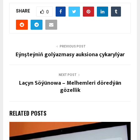
SHARE
0
PREVIOUS POST
Eýnşteýniň golýazmasy auksiona çykarylýar
NEXT POST
Laçyn Söýünowa – Melhemleri döredýän
gözellik
RELATED POSTS