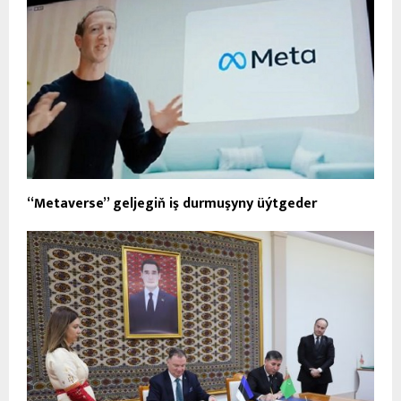
“Metaverse” geljegiň iş durmuşyny üýtgeder