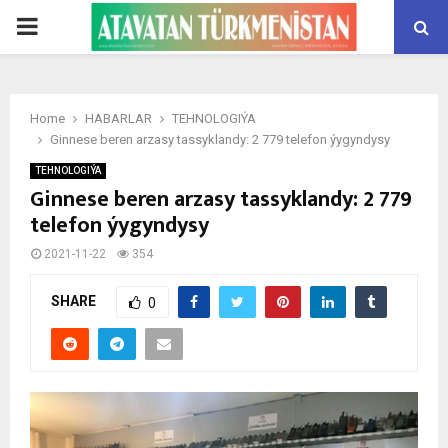
PRIMARY
MENU
Home
HABARLAR
TEHNOLOGIÝA
Ginnese beren arzasy tassyklandy: 2 779 telefon ýygyndysy
TEHNOLOGIÝA
Ginnese beren arzasy tassyklandy: 2 779
telefon ýygyndysy
2021-11-22
354
SHARE
0