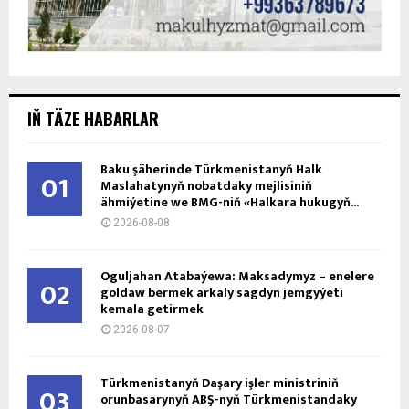
IŇ TÄZE HABARLAR
Baku şäherinde Türkmenistanyň Halk
01
Maslahatynyň nobatdaky mejlisiniň
ähmiýetine we BMG-niň «Halkara hukugyň...
2026-08-08
Oguljahan Atabaýewa: Maksadymyz – enelere
02
goldaw bermek arkaly sagdyn jemgyýeti
kemala getirmek
2026-08-07
Türkmenistanyň Daşary işler ministriniň
03
orunbasarynyň ABŞ-nyň Türkmenistandaky