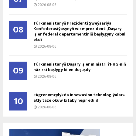
2026-08-06
Türkmenistanyň Prezidenti Şweýsariýa
08
Konfederasiýasynyň wise-prezidenti, Daşary
işler federal departamentiniň başlygyny kabul
etdi
2026-08-06
Türkmenistanyň Daşary işler ministri ÝHHG-niň
09
häzirki başlygy bilen duşuşdy
2026-08-06
«Agronomçylykda innowasion tehnologiýalar»
10
atly täze okuw kitaby neşir edildi
2026-08-05