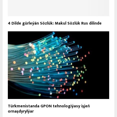
4 Dilde gürleýän Sözlük: Makul Sözlük Rus dilinde
Türkmenistanda GPON tehnologiýasy işjeň
ornaşdyrylýar