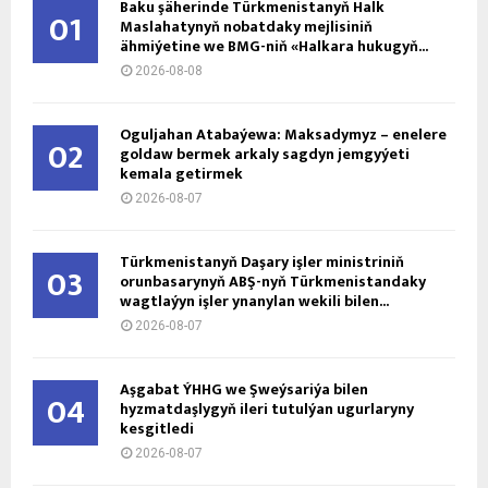
Baku şäherinde Türkmenistanyň Halk
01
Maslahatynyň nobatdaky mejlisiniň
ähmiýetine we BMG-niň «Halkara hukugyň...
2026-08-08
Oguljahan Atabaýewa: Maksadymyz – enelere
02
goldaw bermek arkaly sagdyn jemgyýeti
kemala getirmek
2026-08-07
Türkmenistanyň Daşary işler ministriniň
03
orunbasarynyň ABŞ-nyň Türkmenistandaky
wagtlaýyn işler ynanylan wekili bilen...
2026-08-07
Aşgabat ÝHHG we Şweýsariýa bilen
04
hyzmatdaşlygyň ileri tutulýan ugurlaryny
kesgitledi
2026-08-07