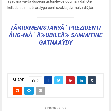
aşagyna ýa-da düşegiň üstünde-de goýmaly däl. Ony
kelleden bir metr aralyga çenli uzaklaşdyrmaly» diýýär.
TÃ¼RKMENISTANYÅˆ PREZIDENTI
ÅHG-NIÅˆ Ã½UBILEÃ½ SAMMITINE
GATNAÅŸDY
SHARE
0
PREVIOUS POST