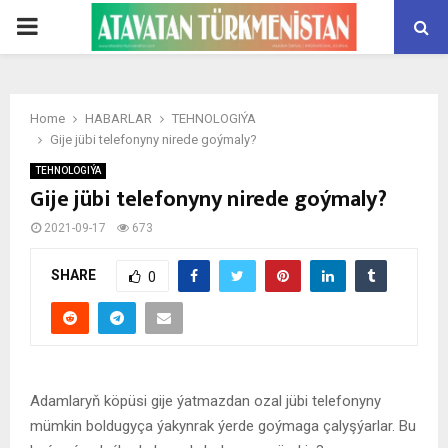
PRIMARY
MENU
Home
HABARLAR
TEHNOLOGIÝA
Gije jübi telefonyny nirede goýmaly?
TEHNOLOGIÝA
Gije jübi telefonyny nirede goýmaly?
2021-09-17
673
SHARE
0
Adamlaryň köpüsi gije ýatmazdan ozal jübi telefonyny
mümkin boldugyça ýakynrak ýerde goýmaga çalyşýarlar. Bu