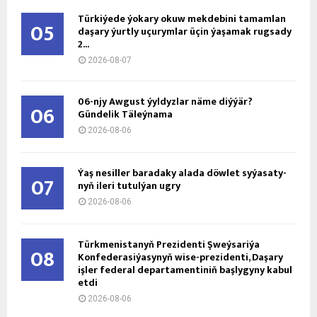
Türkiýede ýokary okuw mekdebini tamamlan
05
daşary ýurtly uçurymlar üçin ýaşamak rugsady
2...
2026-08-07
06-njy Awgust ýyldyzlar näme diýýär?
06
Gündelik Täleýnama
2026-08-06
Ýaş ne­sil­ler ba­ra­da­ky ala­da döw­let sy­ýa­sa­ty­
07
nyň ile­ri tu­tul­ýan ug­ry
2026-08-06
Türkmenistanyň Prezidenti Şweýsariýa
08
Konfederasiýasynyň wise-prezidenti, Daşary
işler federal departamentiniň başlygyny kabul
etdi
2026-08-06