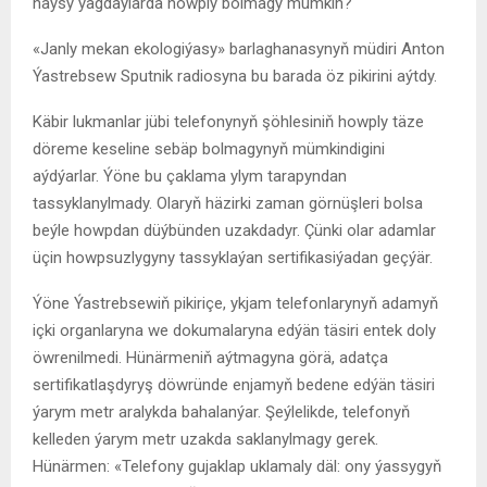
haýsy ýagdaýlarda howply bolmagy mümkin?
«Janly mekan ekologiýasy» barlaghanasynyň müdiri Anton
Ýastrebsew Sputnik radiosyna bu barada öz pikirini aýtdy.
Käbir lukmanlar jübi telefonynyň şöhlesiniň howply täze
döreme keseline sebäp bolmagynyň mümkindigini
aýdýarlar. Ýöne bu çaklama ylym tarapyndan
tassyklanylmady. Olaryň häzirki zaman görnüşleri bolsa
beýle howpdan düýbünden uzakdadyr. Çünki olar adamlar
üçin howpsuzlygyny tassyklaýan sertifikasiýadan geçýär.
Ýöne Ýastrebsewiň pikiriçe, ykjam telefonlarynyň adamyň
içki organlaryna we dokumalaryna edýän täsiri entek doly
öwrenilmedi. Hünärmeniň aýtmagyna görä, adatça
sertifikatlaşdyryş döwründe enjamyň bedene edýän täsiri
ýarym metr aralykda bahalanýar. Şeýlelikde, telefonyň
kelleden ýarym metr uzakda saklanylmagy gerek.
Hünärmen: «Telefony gujaklap uklamaly däl: ony ýassygyň