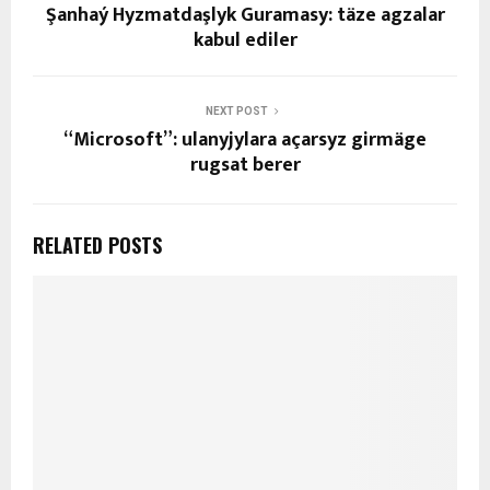
Şanhaý Hyzmatdaşlyk Guramasy: täze agzalar
kabul ediler
NEXT POST
“Microsoft”: ulanyjylara açarsyz girmäge
rugsat berer
RELATED POSTS