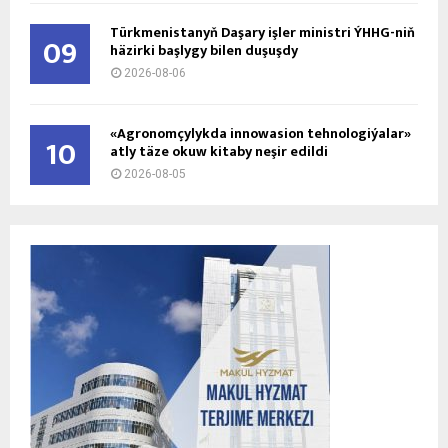
Türkmenistanyň Daşary işler ministri ÝHHG-niň
09
häzirki başlygy bilen duşuşdy
2026-08-06
«Agronomçylykda innowasion tehnologiýalar»
10
atly täze okuw kitaby neşir edildi
2026-08-05