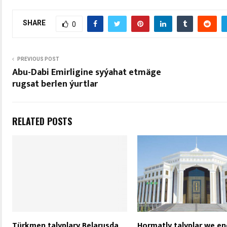
SHARE
0
PREVIOUS POST
Abu-Dabi Emirligine syýahat etmäge
rugsat berlen ýurtlar
RELATED POSTS
Türkmen talyplary Belarusda
Hormatly talyplar we en