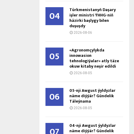
Türkmenistanyň Daşary
04
işler ministri ÝHHG-niň
häzirki başlygy bilen
duşuşdy
2026-08-06
«Agronomçylykda
05
innowasion
tehnologiýalar» atly täze
okuw kitaby neşir edildi
2026-08-05
05-nji Awgust ýyldyzlar
06
näme diýýär? Gündelik
Täleýnama
2026-08-05
04-nji Awgust ýyldyzlar
07
näme diýýär? Gündelik