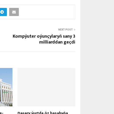
NEXT POST
Kompýuter oýunçylaryň sany 3
milliarddan geçdi
e-
Daşary ýurtda öz hasabyňa