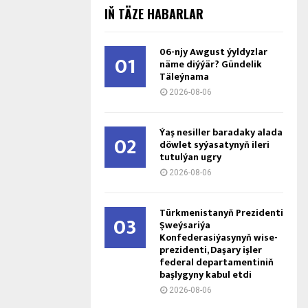
IŇ TÄZE HABARLAR
06-njy Awgust ýyldyzlar
01
näme diýýär? Gündelik
Täleýnama
2026-08-06
Ýaş ne­sil­ler ba­ra­da­ky ala­da
02
döw­let sy­ýa­sa­ty­nyň ile­ri
tu­tul­ýan ug­ry
2026-08-06
Türkmenistanyň Prezidenti
03
Şweýsariýa
Konfederasiýasynyň wise-
prezidenti, Daşary işler
federal departamentiniň
başlygyny kabul etdi
2026-08-06