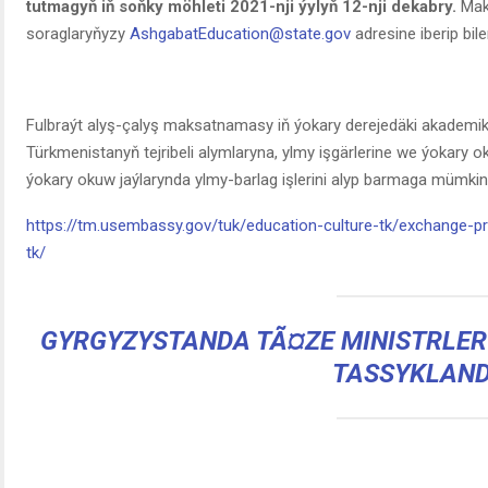
tutmagyň iň soňky möhleti 2021-nji ýylyň 12-nji dekabry.
Mak
soraglaryňyzy
AshgabatEducation@state.gov
adresine iberip bile
Fulbraýt alyş-çalyş maksatnamasy iň ýokary derejedäki akadem
Türkmenistanyň tejribeli alymlaryna, ylmy işgärlerine we ýokary
ýokary okuw jaýlarynda ylmy-barlag işlerini alyp barmaga mümkinçi
https://tm.usembassy.gov/tuk/education-culture-tk/exchange-p
tk/
GYRGYZYSTANDA TÃ¤ZE MINISTRLER
TASSYKLAN