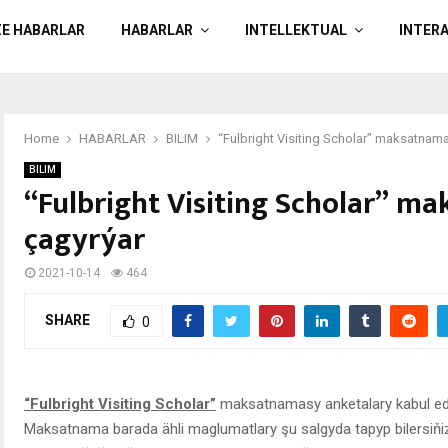
ZE HABARLAR
HABARLAR
INTELLEKTUAL
INTER
Home
HABARLAR
BILIM
“Fulbright Visiting Scholar” maksatnam
BILIM
“Fulbright Visiting Scholar” 
çagyrýar
2021-10-14
464
SHARE
0
“Fulbright Visiting Scholar”
maksatnamasy anketalary kabul edý
Maksatnama barada ähli maglumatlary şu salgyda tapyp bilersiň