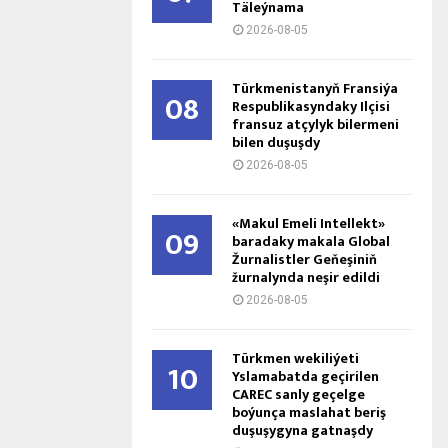
Täleýnama
2026-08-05
Türkmenistanyň Fransiýa
08
Respublikasyndaky Ilçisi
fransuz atçylyk bilermeni
bilen duşuşdy
2026-08-05
«Makul Emeli Intellekt»
09
baradaky makala Global
Žurnalistler Geňeşiniň
žurnalynda neşir edildi
2026-08-05
Türkmen wekiliýeti
10
Yslamabatda geçirilen
CAREC sanly geçelge
boýunça maslahat beriş
duşuşygyna gatnaşdy