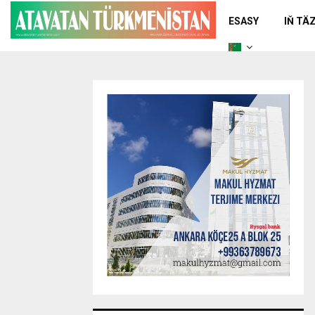
ESASY
IŇ TÄ