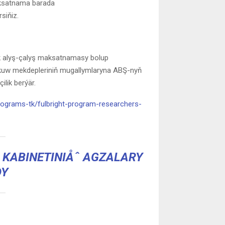
satnama barada
rsiňiz.
ik alyş-çalyş maksatnamasy bolup
 okuw mekdepleriniň mugallymlaryna ABŞ-nyň
lik berýär.
rograms-tk/fulbright-program-researchers-
 KABINETINIÅˆ AGZALARY
DY