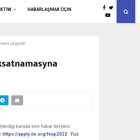
AKTIW
HABARLAŞMAK ÜÇIN
asyna çagyrýar
maksatnamasyna
ändigi barada size habar berýäris.
iz
https://apply.iie.org/fvsp2022
Ýuz