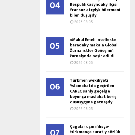
04
Respublikasyndaky Ilçisi
fransuz atçylyk bilermeni
bilen duşuşdy
2026-08-05
«Makul Emeli Intellekt»
05
baradaky makala Global
Žurnalistler Geňeşiniň
žurnalynda neşir edildi
2026-08-05
Türkmen wekiliýeti
06
Yslamabatda geçirilen
CAREC sanly geçelge
boýunça maslahat beriş
duşuşygyna gatnaşdy
2026-08-05
Çagalar üçin iňlisçe-
07
türkmençe suratly sözlük