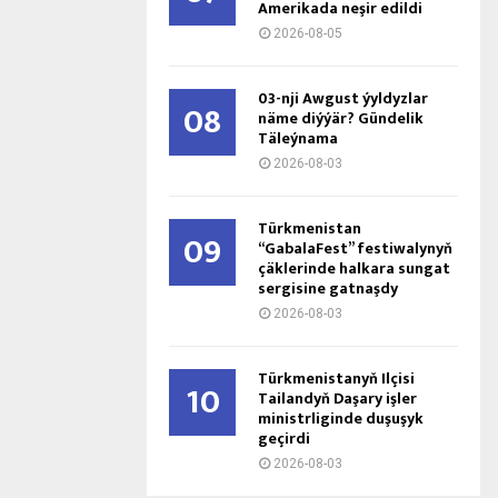
Amerikada neşir edildi
2026-08-05
03-nji Awgust ýyldyzlar
08
näme diýýär? Gündelik
Täleýnama
2026-08-03
Türkmenistan
09
“GabalaFest” festiwalynyň
çäklerinde halkara sungat
sergisine gatnaşdy
2026-08-03
Türkmenistanyň Ilçisi
10
Tailandyň Daşary işler
ministrliginde duşuşyk
geçirdi
2026-08-03