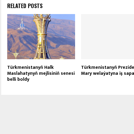
RELATED POSTS
Türkmenistanyň Halk
Türkmenistanyň Prezide
Maslahatynyň mejlisiniň senesi
Mary welaýatyna iş sapa
belli boldy