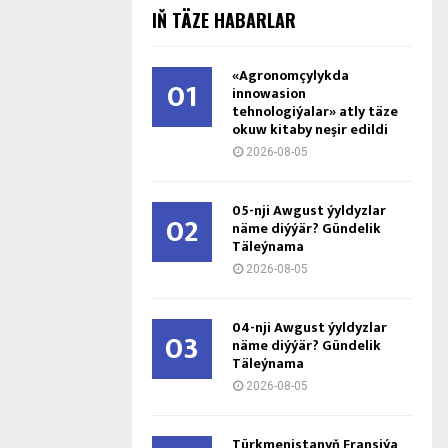
IŇ TÄZE HABARLAR
«Agronomçylykda
01
innowasion
tehnologiýalar» atly täze
okuw kitaby neşir edildi
2026-08-05
05-nji Awgust ýyldyzlar
02
näme diýýär? Gündelik
Täleýnama
2026-08-05
04-nji Awgust ýyldyzlar
03
näme diýýär? Gündelik
Täleýnama
2026-08-05
Türkmenistanyň Fransiýa