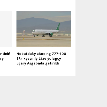
ntiniň
Nobatdaky «Boeing 777-300
ry
ER» kysymly täze ýolagçy
uçary Aşgabada getirildi