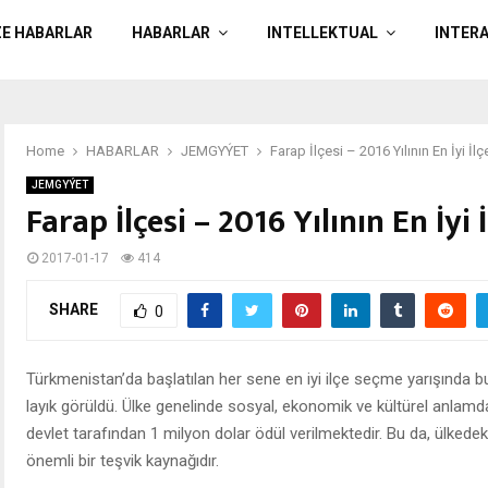
ZE HABARLAR
HABARLAR
INTELLEKTUAL
INTER
Home
HABARLAR
JEMGYÝET
Farap İlçesi – 2016 Yılının En İyi İlç
JEMGYÝET
Farap İlçesi – 2016 Yılının En İyi İ
2017-01-17
414
SHARE
0
Türkmenistan’da başlatılan her sene en iyi ilçe seçme yarışında bu y
layık görüldü. Ülke genelinde sosyal, ekonomik ve kültürel anlamd
devlet tarafından 1 milyon dolar ödül verilmektedir. Bu da, ülkedek
önemli bir teşvik kaynağıdır.