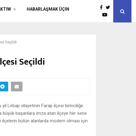
AKTIW
HABARLAŞMAK ÜÇIN
esi Seçildi
lçesi Seçildi
ıl Lebap vilayetinin Farap ilçesi birinciliğe
a büyük başarılara imza atan ilçeye her sene
i ilçelerin bütün alanlarda modern olması için