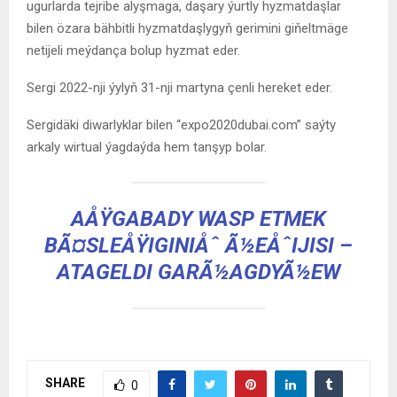
ugurlarda tejribe alyşmaga, daşary ýurtly hyzmatdaşlar
bilen özara bähbitli hyzmatdaşlygyň gerimini giňeltmäge
netijeli meýdança bolup hyzmat eder.
Sergi 2022-nji ýylyň 31-nji martyna çenli hereket eder.
Sergidäki diwarlyklar bilen “expo2020dubai.com” saýty
arkaly wirtual ýagdaýda hem tanşyp bolar.
AÅŸGABADY WASP ETMEK
BÃ¤SLEÅŸIGINIÅˆ Ã½EÅˆIJISI –
ATAGELDI GARÃ½AGDYÃ½EW
SHARE
0