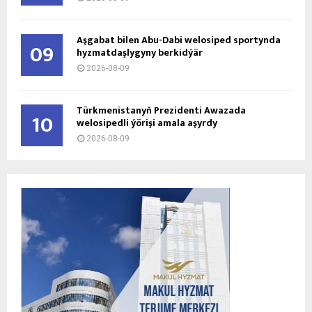
Aşgabat bilen Abu-Dabi welosiped sportynda
09
hyzmatdaşlygyny berkidýär
2026-08-09
Türkmenistanyň Prezidenti Awazada
10
welosipedli ýörişi amala aşyrdy
2026-08-09