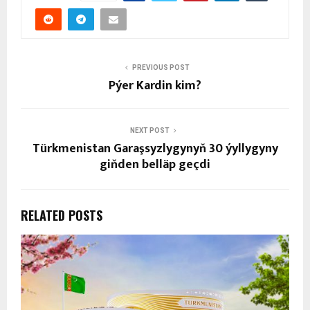
PREVIOUS POST
Pýer Kardin kim?
NEXT POST
Türkmenistan Garaşsyzlygynyň 30 ýyllygyny
giňden belläp geçdi
RELATED POSTS