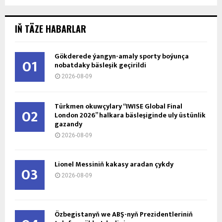
IŇ TÄZE HABARLAR
Gökderede ýangyn-amaly sporty boýunça
01
nobatdaky bäsleşik geçirildi
2026-08-09
Türkmen okuwçylary “IWISE Global Final
02
London 2026” halkara bäsleşiginde uly üstünlik
gazandy
2026-08-09
Lionel Messiniň kakasy aradan çykdy
03
2026-08-09
Özbegistanyň we ABŞ-nyň Prezidentleriniň