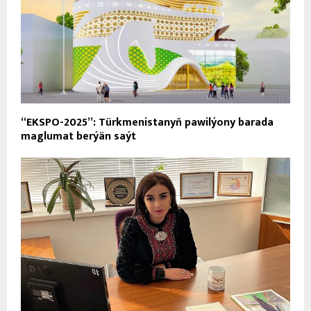
“EKSPO-2025”: Türkmenistanyň pawilýony barada
maglumat berýän saýt