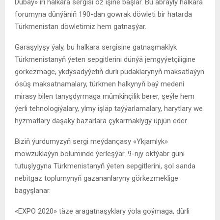
Dubaý» iri halkara sergisi öz işine başlar. Bu abraýly halkara
forumyna dünýäniň 190-dan gowrak döwleti bir hatarda
Türkmenistan döwletimiz hem gatnaşýar.
Garaşylyşy ýaly, bu halkara sergisine gatnaşmaklyk
Türkmenistanyň ýeten sepgitlerini dünýä jemgyýetçiligine
görkezmäge, ykdysadyýetiň dürli pudaklarynyň maksatlaýyn
ösüş maksatnamalary, türkmen halkynyň baý medeni
mirasy bilen tanyşdyrmaga mümkinçilik berer, şeýle hem
ýerli tehnologiýalary, ylmy işläp taýýarlamalary, harytlary we
hyzmatlary daşaky bazarlara çykarmaklygy üpjün eder.
Biziň ýurdumyzyň sergi meýdançasy «Ykjamlyk»
mowzuklaýyn bölüminde ýerleşýär. 9-njy oktýabr güni
tutuşlygyna Türkmenistanyň ýeten sepgitlerini, şol sanda
nebitgaz toplumynyň gazananlaryny görkezmeklige
bagyşlanar.
«EXPO 2020» täze aragatnaşyklary ýola goýmaga, dürli