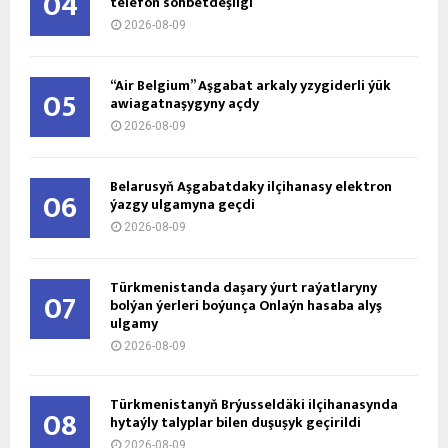
04
telefon söhbetdeşligi
2026-08-09
“Air Belgium” Aşgabat arkaly yzygiderli ýük
05
awiagatnaşygyny açdy
2026-08-09
Belarusyň Aşgabatdaky ilçihanasy elektron
06
ýazgy ulgamyna geçdi
2026-08-09
Türkmenistanda daşary ýurt raýatlaryny
07
bolýan ýerleri boýunça Onlaýn hasaba alyş
ulgamy
2026-08-09
Türkmenistanyň Brýusseldäki ilçihanasynda
08
hytaýly talyplar bilen duşuşyk geçirildi
2026-08-09