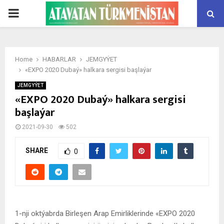
PRIMARY
MENU
Home
HABARLAR
JEMGYÝET
«EXPO 2020 Dubaý» halkara sergisi başlaýar
JEMGYÝET
«EXPO 2020 Dubaý» halkara sergisi
başlaýar
2021-09-30
502
SHARE
0
1-nji oktýabrda Birleşen Arap Emirliklerinde «EXPO 2020