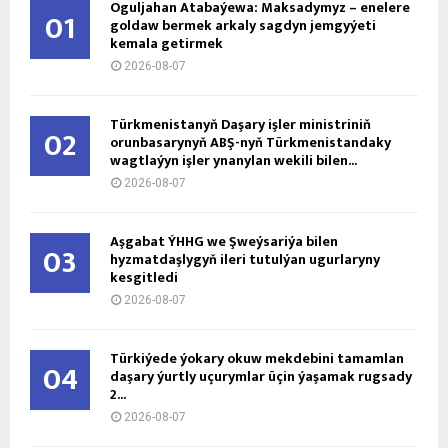
Oguljahan Atabaýewa: Maksadymyz – enelere
01
goldaw bermek arkaly sagdyn jemgyýeti
kemala getirmek
2026-08-07
Türkmenistanyň Daşary işler ministriniň
02
orunbasarynyň ABŞ-nyň Türkmenistandaky
wagtlaýyn işler ynanylan wekili bilen...
2026-08-07
Aşgabat ÝHHG we Şweýsariýa bilen
03
hyzmatdaşlygyň ileri tutulýan ugurlaryny
kesgitledi
2026-08-07
Türkiýede ýokary okuw mekdebini tamamlan
04
daşary ýurtly uçurymlar üçin ýaşamak rugsady
2...
2026-08-07