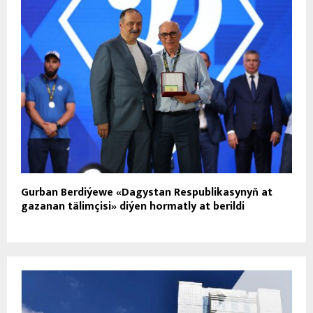
Gurban Berdiýewe «Dagystan Respublikasynyň at
gazanan tälimçisi» diýen hormatly at berildi