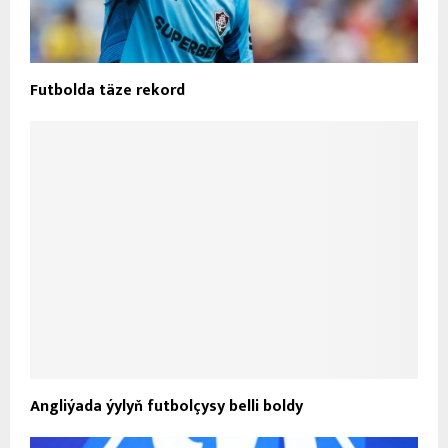
Futbolda täze rekord
Angliýada ýylyň futbolçysy belli boldy