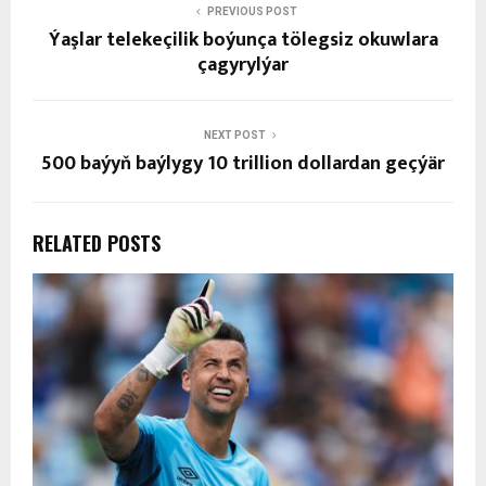
PREVIOUS POST
Ýaşlar telekeçilik boýunça tölegsiz okuwlara
çagyrylýar
NEXT POST
500 baýyň baýlygy 10 trillion dollardan geçýär
RELATED POSTS