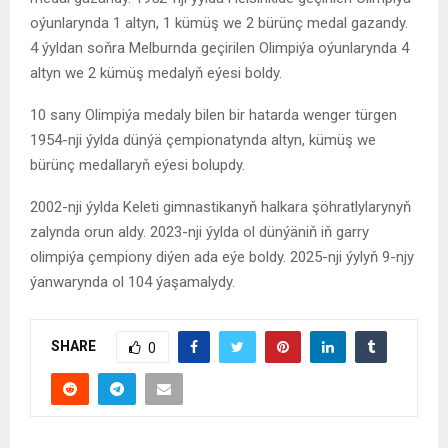
oýunlarynda 1 altyn, 1 kümüş we 2 bürünç medal gazandy.
4 ýyldan soňra Melburnda geçirilen Olimpiýa oýunlarynda 4
altyn we 2 kümüş medalyň eýesi boldy.
10 sany Olimpiýa medaly bilen bir hatarda wenger türgen
1954-nji ýylda dünýä çempionatynda altyn, kümüş we
bürünç medallaryň eýesi bolupdy.
2002-nji ýylda Keleti gimnastikanyň halkara şöhratlylarynyň
zalynda orun aldy. 2023-nji ýylda ol dünýäniň iň garry
olimpiýa çempiony diýen ada eýe boldy. 2025-nji ýylyň 9-njy
ýanwarynda ol 104 ýaşamalydy.
SHARE
0