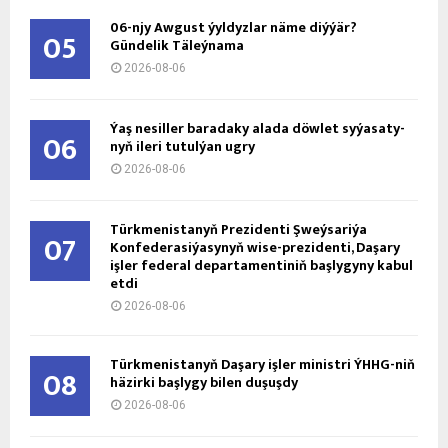
06-njy Awgust ýyldyzlar näme diýýär?
05
Gündelik Täleýnama
2026-08-06
Ýaş ne­sil­ler ba­ra­da­ky ala­da döw­let sy­ýa­sa­ty­
06
nyň ile­ri tu­tul­ýan ug­ry
2026-08-06
Türkmenistanyň Prezidenti Şweýsariýa
07
Konfederasiýasynyň wise-prezidenti, Daşary
işler federal departamentiniň başlygyny kabul
etdi
2026-08-06
Türkmenistanyň Daşary işler ministri ÝHHG-niň
08
häzirki başlygy bilen duşuşdy
2026-08-06