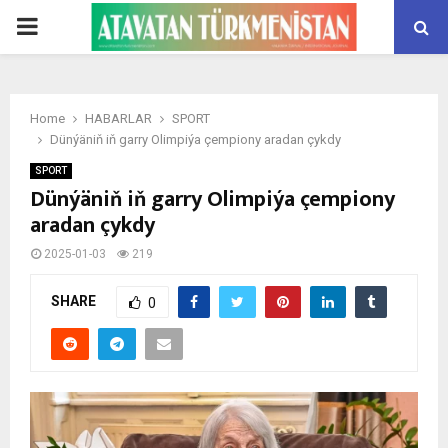
PRIMARY
MENU
Home
HABARLAR
SPORT
Dünýäniň iň garry Olimpiýa çempiony aradan çykdy
SPORT
Dünýäniň iň garry Olimpiýa çempiony
aradan çykdy
2025-01-03
219
SHARE
0