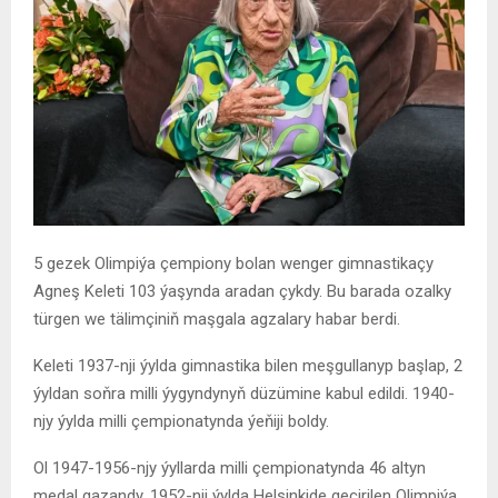
5 gezek Olimpiýa çempiony bolan wenger gimnastikaçy
Agneş Keleti 103 ýaşynda aradan çykdy. Bu barada ozalky
türgen we tälimçiniň maşgala agzalary habar berdi.
Keleti 1937-nji ýylda gimnastika bilen meşgullanyp başlap, 2
ýyldan soňra milli ýygyndynyň düzümine kabul edildi. 1940-
njy ýylda milli çempionatynda ýeňiji boldy.
Ol 1947-1956-njy ýyllarda milli çempionatynda 46 altyn
medal gazandy. 1952-nji ýylda Helsinkide geçirilen Olimpiýa