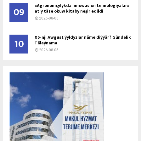
«Agronomçylykda innowasion tehnologiýalar»
09
atly täze okuw kitaby neşir edildi
2026-08-05
05-nji Awgust ýyldyzlar näme diýýär? Gündelik
10
Täleýnama
2026-08-05