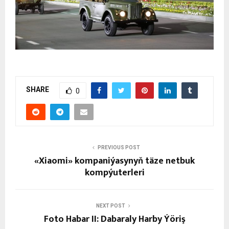
SHARE
0
PREVIOUS POST
«Xiaomi» kompaniýasynyň täze netbuk
kompýuterleri
NEXT POST
Foto Habar II: Dabaraly Harby Ýöriş