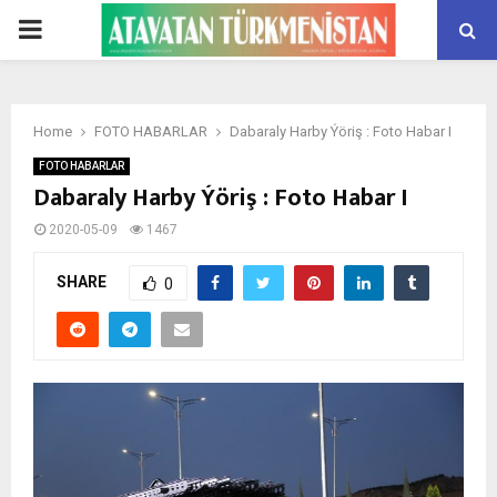
PRIMARY
MENU
Home
FOTO HABARLAR
Dabaraly Harby Ýöriş : Foto Habar I
FOTO HABARLAR
Dabaraly Harby Ýöriş : Foto Habar I
2020-05-09
1467
SHARE
0