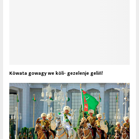
Köwata gowagy we köli- gezelenje geliň!