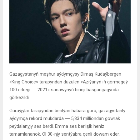
Gazagystanyň meşhur aýdymçysy Dimaş Kudaýbergen
«King Choice» tarapyndan düzülen «Aziýanyň iň görmegeý
100 erkegi ― 2021» sanawynyň birinji basgançagynda
görkezildi.
Guraýjylar tarapyndan berilýän habara görä, gazagystanly
aýdymça rekord mukdarda ― 5,834 milliondan gowrak
peýdalanyjy ses berdi. Emma ses berlişik heniz
tamamlananok. Ol 30-njy sentýabra çenli dowam eder.