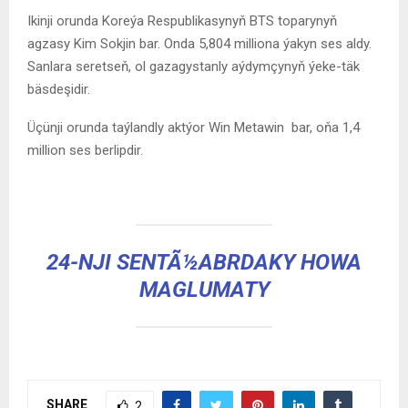
Ikinji orunda Koreýa Respublikasynyň BTS toparynyň
agzasy Kim Sokjin bar. Onda 5,804 milliona ýakyn ses aldy.
Sanlara seretseň, ol gazagystanly aýdymçynyň ýeke-täk
bäsdeşidir.
Üçünji orunda
t
aýland
ly
aktýor Win Metawin bar, oňa 1,4
million ses berlipdir.
24-NJI SENTÃ½ABRDAKY HOWA
MAGLUMATY
SHARE
2