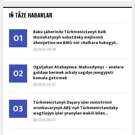
IŇ TÄZE HABARLAR
Baku şäherinde Türkmenistanyň Halk
01
Maslahatynyň nobatdaky mejlisiniň
ähmiýetine we BMG-niň «Halkara hukugyň...
2026-08-08
Oguljahan Atabaýewa: Maksadymyz – enelere
02
goldaw bermek arkaly sagdyn jemgyýeti
kemala getirmek
2026-08-07
Türkmenistanyň Daşary işler ministriniň
03
orunbasarynyň ABŞ-nyň Türkmenistandaky
wagtlaýyn işler ynanylan wekili bilen...
2026-08-07