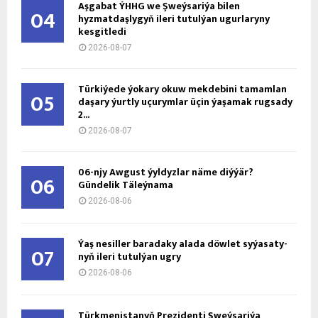
Aşgabat ÝHHG we Şweýsariýa bilen
04
hyzmatdaşlygyň ileri tutulýan ugurlaryny
kesgitledi
2026-08-07
Türkiýede ýokary okuw mekdebini tamamlan
05
daşary ýurtly uçurymlar üçin ýaşamak rugsady
2...
2026-08-07
06-njy Awgust ýyldyzlar näme diýýär?
06
Gündelik Täleýnama
2026-08-06
Ýaş ne­sil­ler ba­ra­da­ky ala­da döw­let sy­ýa­sa­ty­
07
nyň ile­ri tu­tul­ýan ug­ry
2026-08-06
Türkmenistanyň Prezidenti Şweýsariýa