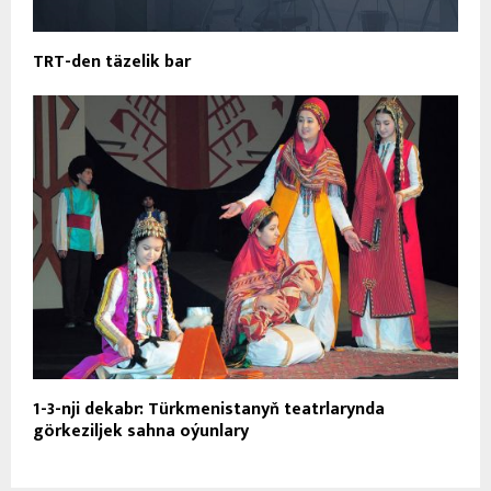
TRT-den täzelik bar
1-3-nji dekabr: Türkmenistanyň teatrlarynda
görkeziljek sahna oýunlary