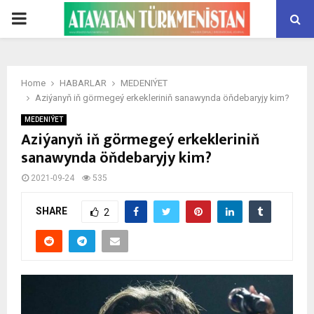
PRIMARY
MENU
Home
HABARLAR
MEDENIÝET
Aziýanyň iň görmegeý erkekleriniň sanawynda öňdebaryjy kim?
MEDENIÝET
Aziýanyň iň görmegeý erkekleriniň
sanawynda öňdebaryjy kim?
2021-09-24
535
SHARE
2