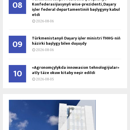
08
Konfederasiýasynyň wise-prezidenti, Daşary
işler federal departamentiniň başlygyny kabul
etdi
2026-08-06
Türkmenistanyň Daşary işler ministri ÝHHG-niň
09
häzirki başlygy bilen duşuşdy
2026-08-06
«Agronomçylykda innowasion tehnologiýalar»
10
atly täze okuw kitaby neşir edildi
2026-08-05