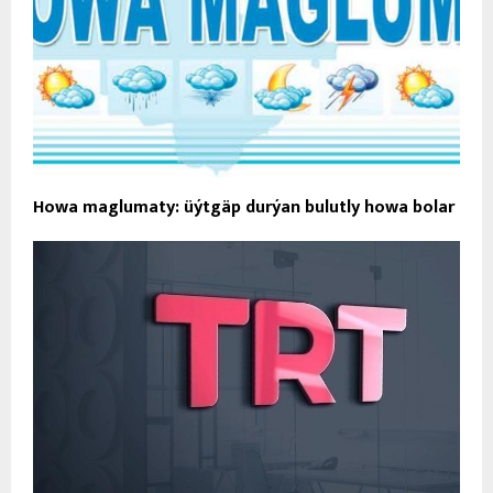
Howa maglumaty: üýtgäp durýan bulutly howa bolar