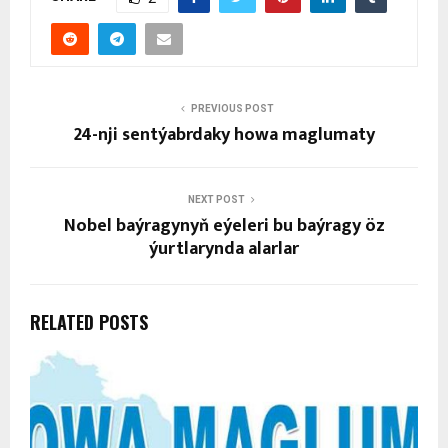
PREVIOUS POST
24-nji sentýabrdaky howa maglumaty
NEXT POST
Nobel baýragynyň eýeleri bu baýragy öz
ýurtlarynda alarlar
RELATED POSTS