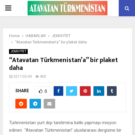
PRIMARY
MENU
Home
HABARLAR
JEMGYÝET
“Atavatan Türkmenistan’a” bir plaket daha
JEMGYÝET
“Atavatan Türkmenistan’a” bir plaket
daha
2017-05-09
400
SHARE
0
Türkmenistan yurt dışı tanıtımına katkı yapmayı misyon
edinen “Atavatan Türkmenistan” uluslararası dergisine bir