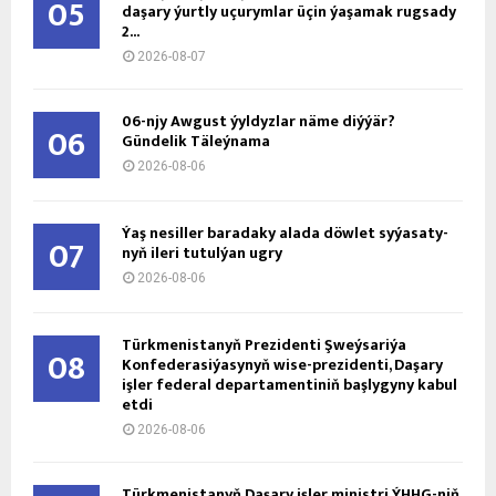
05
daşary ýurtly uçurymlar üçin ýaşamak rugsady
2...
2026-08-07
06-njy Awgust ýyldyzlar näme diýýär?
06
Gündelik Täleýnama
2026-08-06
Ýaş ne­sil­ler ba­ra­da­ky ala­da döw­let sy­ýa­sa­ty­
07
nyň ile­ri tu­tul­ýan ug­ry
2026-08-06
Türkmenistanyň Prezidenti Şweýsariýa
08
Konfederasiýasynyň wise-prezidenti, Daşary
işler federal departamentiniň başlygyny kabul
etdi
2026-08-06
Türkmenistanyň Daşary işler ministri ÝHHG-niň