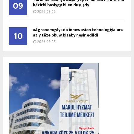
09
häzirki başlygy bilen duşuşdy
2026-08-06
«Agronomçylykda innowasion tehnologiýalar»
10
atly täze okuw kitaby neşir edildi
2026-08-05