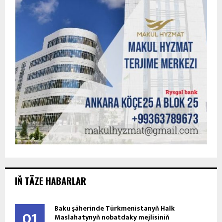
IŇ TÄZE HABARLAR
Baku şäherinde Türkmenistanyň Halk
01
Maslahatynyň nobatdaky mejlisiniň