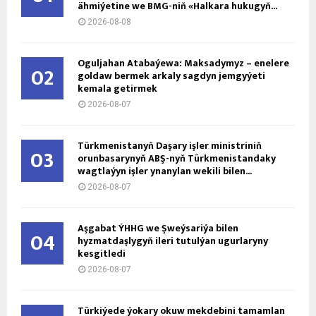
ähmiýetine we BMG-niň «Halkara hukugyň...
2026-08-08
Oguljahan Atabaýewa: Maksadymyz – enelere
02
goldaw bermek arkaly sagdyn jemgyýeti
kemala getirmek
2026-08-07
Türkmenistanyň Daşary işler ministriniň
03
orunbasarynyň ABŞ-nyň Türkmenistandaky
wagtlaýyn işler ynanylan wekili bilen...
2026-08-07
Aşgabat ÝHHG we Şweýsariýa bilen
04
hyzmatdaşlygyň ileri tutulýan ugurlaryny
kesgitledi
2026-08-07
Türkiýede ýokary okuw mekdebini tamamlan