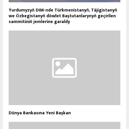
Ýurdumyzyň DIM-nde Türkmenistanyň, Täjigistanyň
we Özbegistanyň döwlet Baştutanlarynyň geçirilen
sammitiniň jemlerine garaldy
Dünya Bankasına Yeni Başkan