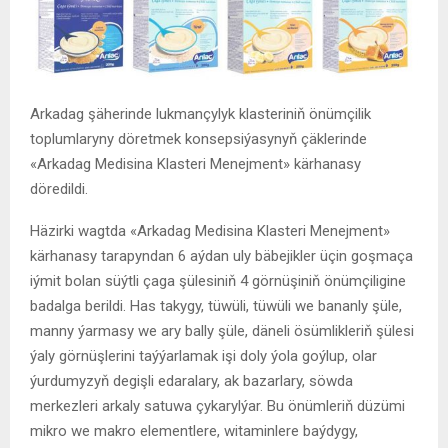
Arkadag şäherinde lukmançylyk klasteriniň önümçilik
toplumlaryny döretmek konsepsiýasynyň çäklerinde
«Arkadag Medisina Klasteri Menejment» kärhanasy
döredildi.
Häzirki wagtda «Arkadag Medisina Klasteri Menejment»
kärhanasy tarapyndan 6 aýdan uly bäbejikler üçin goşmaça
iýmit bolan süýtli çaga şülesiniň 4 görnüşiniň önümçiligine
badalga berildi. Has takygy, tüwüli, tüwüli we bananly şüle,
manny ýarmasy we ary bally şüle, däneli ösümlikleriň şülesi
ýaly görnüşlerini taýýarlamak işi doly ýola goýlup, olar
ýurdumyzyň degişli edaralary, ak bazarlary, söwda
merkezleri arkaly satuwa çykarylýar. Bu önümleriň düzümi
mikro we makro elementlere, witaminlere baýdygy,