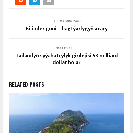
PREVIOUS POST
Bilimler güni – bagtýarlygyň açary
NEXT POST
Tailandyň syýahatçylyk girdejisi 53 milliard
dollar bolar
RELATED POSTS