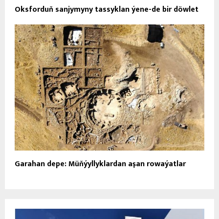
Oksforduň sanjymyny tassyklan ýene-de bir döwlet
Garahan depe: Müňýyllyklardan aşan rowaýatlar