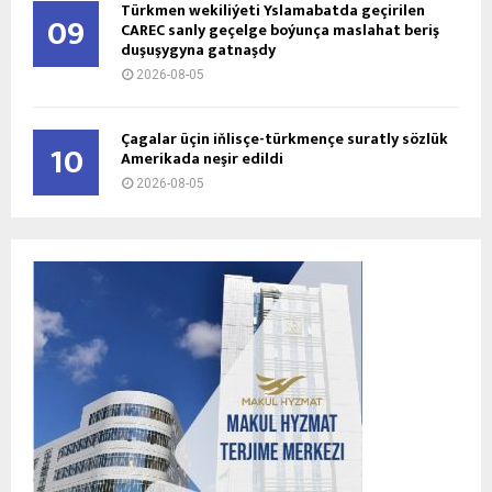
Türkmen wekiliýeti Yslamabatda geçirilen
09
CAREC sanly geçelge boýunça maslahat beriş
duşuşygyna gatnaşdy
2026-08-05
Çagalar üçin iňlisçe-türkmençe suratly sözlük
10
Amerikada neşir edildi
2026-08-05