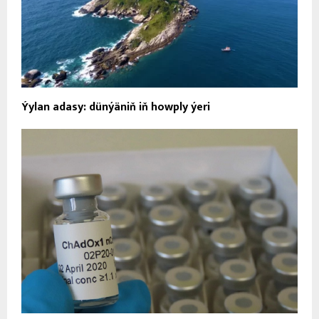
Ýylan adasy: dünýäniň iň howply ýeri