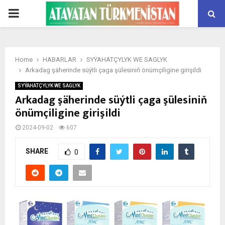
PRIMARY
MENU
Home
HABARLAR
SYÝAHATÇYLYK WE SAGLYK
Arkadag şäherinde süýtli çaga şülesiniň önümçiligine girişildi
SYÝAHATÇYLYK WE SAGLYK
Arkadag şäherinde süýtli çaga şülesiniň
önümçiligine girişildi
2024-09-02
607
SHARE
0