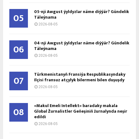
05-nji Awgust ýyldyzlar näme diýýär? Gündelik
05
Täleýnama
2026-08-05
04-nji Awgust ýyldyzlar näme diýýär? Gündelik
06
Täleýnama
2026-08-05
Türkmenistanyň Fransiýa Respublikasyndaky
07
Ilçisi fransuz atçylyk bilermeni bilen duşuşdy
2026-08-05
«Makul Emeli Intellekt» baradaky makala
08
Global Žurnalistler Geňeşiniň žurnalynda neşir
edildi
2026-08-05