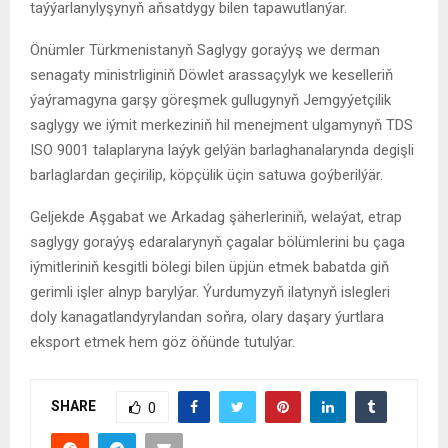
taýýarlanylyşynyň aňsatdygy bilen tapawutlanýar.
Önümler Türkmenistanyň Saglygy goraýyş we derman
senagaty ministrliginiň Döwlet arassaçylyk we keselleriň
ýaýramagyna garşy göreşmek gullugynyň Jemgyýetçilik
saglygy we iýmit merkeziniň hil menejment ulgamynyň TDS
ISO 9001 talaplaryna laýyk gelýän barlaghanalarynda degişli
barlaglardan geçirilip, köpçülik üçin satuwa goýberilýär.
Geljekde Aşgabat we Arkadag şäherleriniň, welaýat, etrap
saglygy goraýyş edaralarynyň çagalar bölümlerini bu çaga
iýmitleriniň kesgitli bölegi bilen üpjün etmek babatda giň
gerimli işler alnyp barylýar. Ýurdumyzyň ilatynyň islegleri
doly kanagatlandyrylandan soňra, olary daşary ýurtlara
eksport etmek hem göz öňünde tutulýar.
SHARE
0