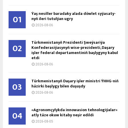
Ýaş ne­sil­ler ba­ra­da­ky ala­da döw­let sy­ýa­sa­ty­
01
nyň ile­ri tu­tul­ýan ug­ry
2026-08-06
Türkmenistanyň Prezidenti Şweýsariýa
02
Konfederasiýasynyň wise-prezidenti, Daşary
işler federal departamentiniň başlygyny kabul
etdi
2026-08-06
Türkmenistanyň Daşary işler ministri ÝHHG-niň
03
häzirki başlygy bilen duşuşdy
2026-08-06
«Agronomçylykda innowasion tehnologiýalar»
04
atly täze okuw kitaby neşir edildi
2026-08-05