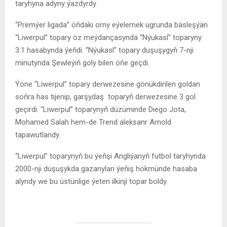
taryhyna adyny ýazdyrdy.
“Premýer ligada” öňdäki orny eýelemek ugrunda bäsleşýän
“Liwerpul” topary öz meýdançasynda “Nýukasl” toparyny
3:1 hasabynda ýeňdi. “Nýukasl” topary duşuşygyň 7-nji
minutynda Şewleýiň goly bilen öňe geçdi.
Ýöne “Liwerpul” topary derwezesine gönükdirilen goldan
soňra has tijenip, garşydaş toparyň derwezesine 3 gol
geçirdi. “Liwerpul” toparynyň düzüminde Diego Jota,
Mohamed Salah hem-de Trend aleksanr Arnold
tapawutlandy.
“Liwerpul” toparynyň bu ýeňşi Angliýanyň futbol taryhynda
2000-nji duşuşykda gazanylan ýeňiş hökmünde hasaba
alyndy we bu üstünlige ýeten ilkinji topar boldy.