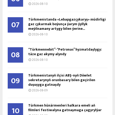
2026-08-10
Türkmenistanda «Lebapgazçykaryş» müdirligi
07
gaz çykarmak boýunça ýarym ýyllyk
meýilnamany artygy bilen ýerine...
2026-08-10
“Türkmennebit”-“Petronas” hyzmatdaşlygy:
08
täze gaz akymy alyndy
2026-08-10
Türkmenistanyň ilçisi ABŞ-nyň Döwlet
09
sekretarynyň orunbasary bilen geçirilen
duşuşyga gatnaşdy
2026-08-09
Türkmen hünärmenleri halkara emeli aň
10
filmleri festiwalyna gatnaşmaga çagyrylýar