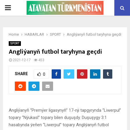
PRIMARY
MENU
Home
HABARLAR
SPORT
Angliýanyň futbol taryhyna geçdi
SPORT
Angliýanyň futbol taryhyna geçdi
2021-12-17
453
SHARE
0
Angliýanyň “Premýer ligasynyň” 17-nji tapgyrynda “Liwerpul”
topary “Nýukasl” topary bilen duşuşdy. Duşuşygy 3:1
hasabynda ýeňen “Liwerpul” topary Angliýanyň futbol