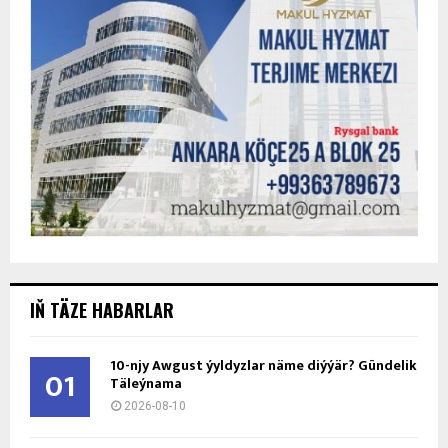
IŇ TÄZE HABARLAR
10-njy Awgust ýyldyzlar näme diýýär? Gündelik
01
Täleýnama
2026-08-10