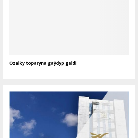
Ozalky toparyna gaýdyp geldi