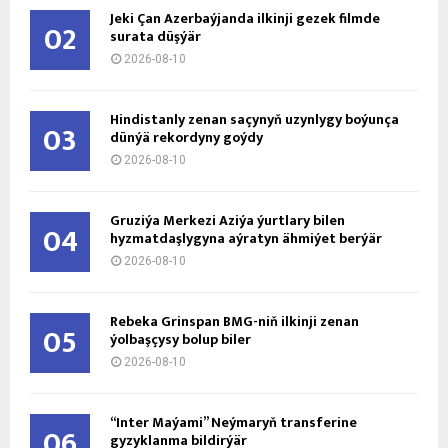
Jeki Çan Azerbaýjanda ilkinji gezek filmde
02
surata düşýär
2026-08-10
Hindistanly zenan saçynyň uzynlygy boýunça
03
dünýä rekordyny goýdy
2026-08-10
Gruziýa Merkezi Aziýa ýurtlary bilen
04
hyzmatdaşlygyna aýratyn ähmiýet berýär
2026-08-10
Rebeka Grinspan BMG-niň ilkinji zenan
05
ýolbaşçysy bolup biler
2026-08-10
“Inter Maýami” Neýmaryň transferine
06
gyzyklanma bildirýär