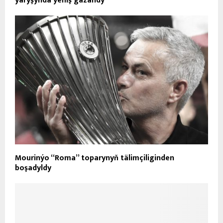
ýaryşynda ýeňiş gazandy
Mourinýo “Roma” toparynyň tälimçiliginden
boşadyldy