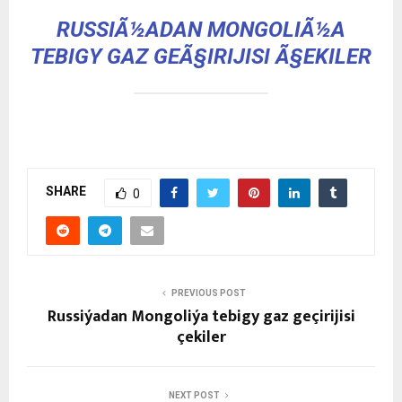
RUSSIÃ½ADAN MONGOLIÃ½A
TEBIGY GAZ GEÃ§IRIJISI Ã§EKILER
SHARE
0
PREVIOUS POST
Russiýadan Mongoliýa tebigy gaz geçirijisi
çekiler
NEXT POST