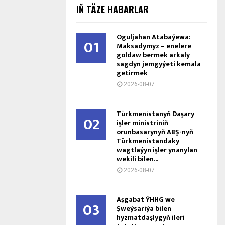
IŇ TÄZE HABARLAR
Oguljahan Atabaýewa:
01
Maksadymyz – enelere
goldaw bermek arkaly
sagdyn jemgyýeti kemala
getirmek
2026-08-07
Türkmenistanyň Daşary
02
işler ministriniň
orunbasarynyň ABŞ-nyň
Türkmenistandaky
wagtlaýyn işler ynanylan
wekili bilen...
2026-08-07
Aşgabat ÝHHG we
03
Şweýsariýa bilen
hyzmatdaşlygyň ileri