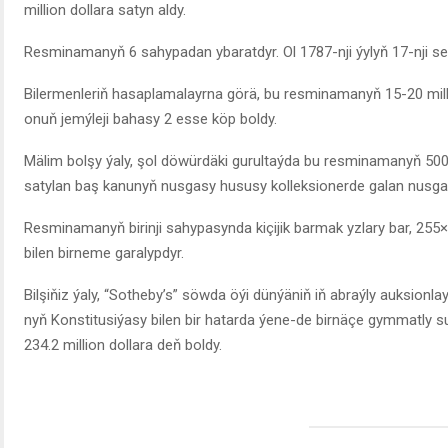
million dollara satyn aldy.
Resminamanyň 6 sahypadan ybaratdyr. Ol 1787-nji ýylyň 17-nji sent
Bilermenleriň hasaplamalayrna görä, bu resminamanyň 15-20 milli
onuň jemýleji bahasy 2 esse köp boldy.
Mälim bolşy ýaly, şol döwürdäki gurultaýda bu resminamanyň 500
satylan baş kanunyň nusgasy hususy kolleksionerde galan nusgalar
Resminamanyň birinji sahypasynda kiçijik barmak yzlary bar, 2
bilen birneme garalypdyr.
Bilşiňiz ýaly, “Sotheby’s” söwda öýi dünýäniň iň abraýly auksion
nyň Konstitusiýasy bilen bir hatarda ýene-de birnäçe gymmatly su
234.2 million dollara deň boldy.