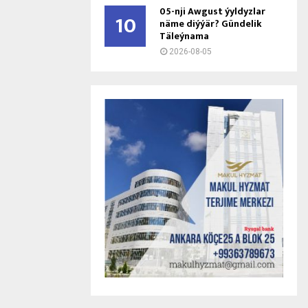
05-nji Awgust ýyldyzlar
10
näme diýýär? Gündelik
Täleýnama
2026-08-05