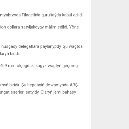
ýabrynda Filadelfiýa gurultaýda kabul edildi.
on dollara satyljakdygy mälim edildi. Ýöne
 nusgasy delegatlara paýlanypdy. Şu wagtda
yň biridir.
55×409 mm ölçegdäki kagyz wagtyň geçmegi
layrnyň biridir. Şu hepdäniň dowamynda ABŞ-
ngat eserleri satyldy. Olaryň jemi bahasy