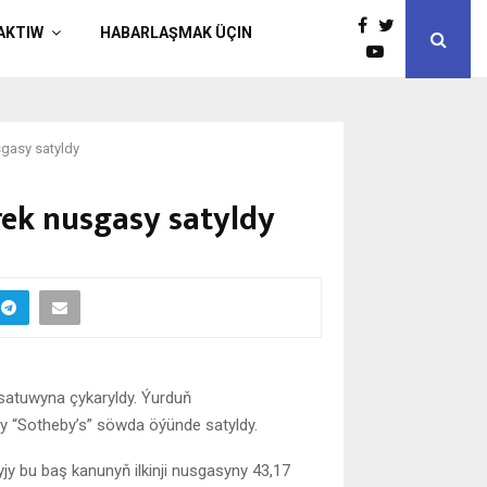
AKTIW
HABARLAŞMAK ÜÇIN
gasy satyldy
ek nusgasy satyldy
atuwyna çykaryldy. Ýurduň
aky “Sotheby’s” söwda öýünde satyldy.
yjy bu baş kanunyň ilkinji nusgasyny 43,17