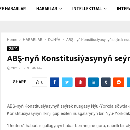
ÄZE HABARLAR
HABARLAR
INTELLEKTUAL
INTER
Home
HABARLAR
DÜNÝÄ
ABŞ-nyň Konstitusiýasynyň seýrek nus
DÜNÝÄ
ABŞ-nyň Konstitusiýasynyň seýr
2021-11-19
447
SHARE
0
ABŞ-nyň Konstitusiýasynyň seýrek nusgasy Nýu-Ýorkda söwda-s
Konstitusiýasynyň ilkinji çap edilen nusgalarynyň biri Nýu-Ýorkd
“Reuters” habarlar gullugynyň habar bermegine görä, näbelli bir al