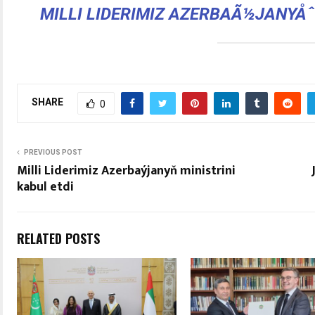
MILLI LIDERIMIZ AZERBAÃ½JANYÅˆ 
SHARE
0
PREVIOUS POST
Milli Liderimiz Azerbaýjanyň ministrini
kabul etdi
RELATED POSTS