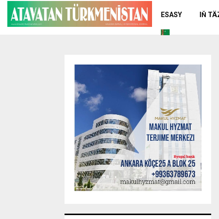
ESASY
IŇ T