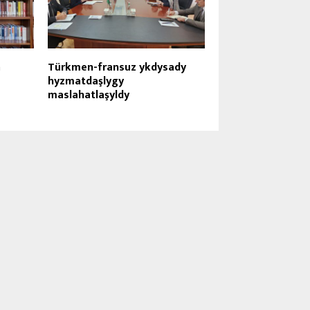
ň
Türkmen-fransuz ykdysady
hyzmatdaşlygy
maslahatlaşyldy