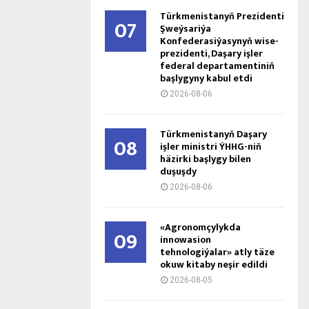
Türkmenistanyň Prezidenti
07
Şweýsariýa
Konfederasiýasynyň wise-
prezidenti, Daşary işler
federal departamentiniň
başlygyny kabul etdi
2026-08-06
Türkmenistanyň Daşary
08
işler ministri ÝHHG-niň
häzirki başlygy bilen
duşuşdy
2026-08-06
«Agronomçylykda
09
innowasion
tehnologiýalar» atly täze
okuw kitaby neşir edildi
2026-08-05