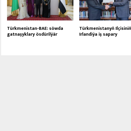
Türkmenistan-BAE: söwda
Türkmenistanyň Ilçisini
gatnaşyklary ösdürilýär
Irlandiýa iş sapary