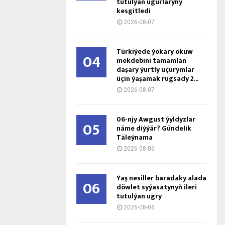
tutulýan ugurlaryny
kesgitledi
2026-08-07
Türkiýede ýokary okuw
04
mekdebini tamamlan
daşary ýurtly uçurymlar
üçin ýaşamak rugsady 2...
2026-08-07
06-njy Awgust ýyldyzlar
05
näme diýýär? Gündelik
Täleýnama
2026-08-06
Ýaş ne­sil­ler ba­ra­da­ky ala­da
06
döw­let sy­ýa­sa­ty­nyň ile­ri
tu­tul­ýan ug­ry
2026-08-06