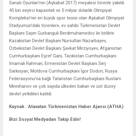
Sanatı Oyunları'nın (Aşkabat 2017) meşalesi törenle yakıldı.
45 bin seyirci kapasiteli ve 5 milyar dolarlık Olimpiyat
Kompleksi’nin en büyük spor tesisi olan Aşkabat Olimpiyat
Stadyumun’daki törenlere, ev sahibi Türkmenistan Devlet
Başkanı Sayın Gurbanguli Berdimuhamedov ile birlikte
Kazakistan Devlet Başkanı Nursultan Nazarbayev,
Özbekistan Devlet Başkanı Şavkat Mirziyoyev, Afganistan
Cumhurbaşkanı Eşref Gani, Tacikistan Cumhurbaşkanı
İmamali Rahman, Ermenistan Devlet Başkanı Serj
Sarkisyan, Moldova Cumhurbaşkanı İgor Dodon, Rusya
Federasyonu’na bağlı Tataristan Cumhurbaşkanı Rustam
Minnihanov ve çok sayıda ülkeden bakan ve üst düzey
devlet yetkilileri katıldı.
Kaynak : Atavatan Türkmenistan Haber Ajansı (ATHA)
B
izi Sosyal Medyadan Takip Edin!