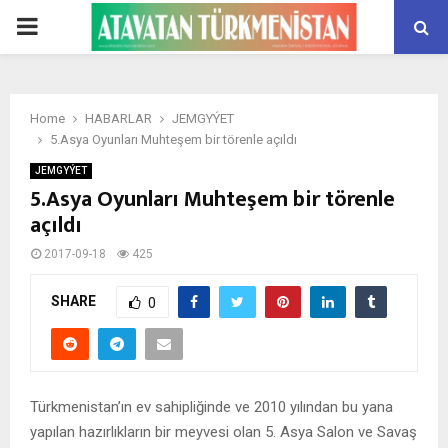
PRIMARY
MENU
Home
HABARLAR
JEMGYÝET
5.Asya Oyunları Muhteşem bir törenle açıldı
JEMGYÝET
5.Asya Oyunları Muhteşem bir törenle
açıldı
2017-09-18
425
SHARE
0
Türkmenistan’ın ev sahipliğinde ve 2010 yılından bu yana
yapılan hazırlıkların bir meyvesi olan 5. Asya Salon ve Savaş