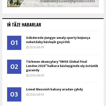
IŇ TÄZE HABARLAR
Gökderede ýangyn-amaly sporty boýunça
01
nobatdaky bäsleşik geçirildi
2026-08-09
Türkmen okuwçylary “IWISE Global Final
02
London 2026” halkara bäsleşiginde uly üstünlik
gazandy
2026-08-09
Lionel Messiniň kakasy aradan çykdy
03
2026-08-09