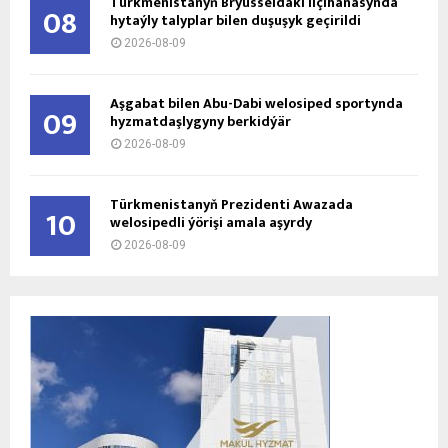
Türkmenistanyň Brýusseldäki ilçihanasynda
08
hytaýly talyplar bilen duşuşyk geçirildi
2026-08-09
Aşgabat bilen Abu-Dabi welosiped sportynda
09
hyzmatdaşlygyny berkidýär
2026-08-09
Türkmenistanyň Prezidenti Awazada
10
welosipedli ýörişi amala aşyrdy
2026-08-09