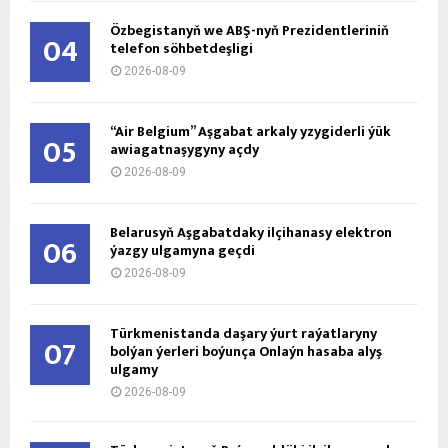
Özbegistanyň we ABŞ-nyň Prezidentleriniň
04
telefon söhbetdeşligi
2026-08-09
“Air Belgium” Aşgabat arkaly yzygiderli ýük
05
awiagatnaşygyny açdy
2026-08-09
Belarusyň Aşgabatdaky ilçihanasy elektron
06
ýazgy ulgamyna geçdi
2026-08-09
Türkmenistanda daşary ýurt raýatlaryny
07
bolýan ýerleri boýunça Onlaýn hasaba alyş
ulgamy
2026-08-09