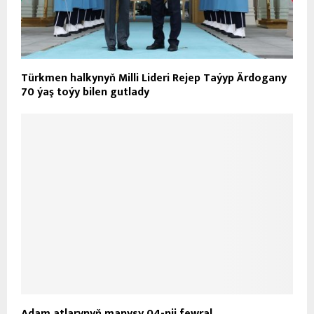
Türkmen halkynyň Milli Lideri Rejep Taýyp Ärdogany
70 ýaş toýy bilen gutlady
Adam atlarynyň manysy 04-nji fewral