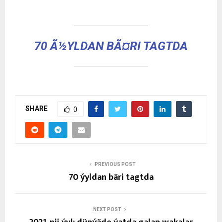
70 Ã½YLDAN BÃ¤RI TAGTDA
SHARE
0
PREVIOUS POST
70 ýyldan bäri tagtda
NEXT POST