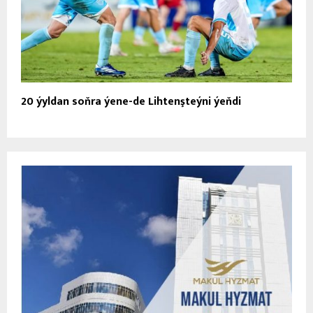
20 ýyldan soňra ýene-de Lihtenşteýni ýeňdi