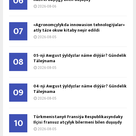
06
2026-08-06
«Agronomçylykda innowasion tehnologiýalar»
07
atly täze okuw kitaby neşir edildi
2026-08-05
05-nji Awgust ýyldyzlar näme diýýär? Gündelik
08
Täleýnama
2026-08-05
04-nji Awgust ýyldyzlar näme diýýär? Gündelik
09
Täleýnama
2026-08-05
Türkmenistanyň Fransiýa Respublikasyndaky
10
Ilçisi fransuz atçylyk bilermeni bilen duşuşdy
2026-08-05