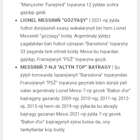
“Mançester Ýunaýted” toparyna 12 ýyldan soňra
gaýdyp geldi.
LIONEL MESSINIŇ “GÖZÝAŞY”
| 2021-nji ýylda
futbol dünýäsiniň esasy wakalarynyň biri hem Lionel
Messiniň “gözýaşy” boldy. Argentinaly ýyldyz
çagalykdan bäri futbol oýnaýan “Barselona” toparyny
33 ýaşynda terk etmeli boldy. Messi bu topardan
gaýdyp, Fransiýanyň “PSŽ” toparyna geçdi.
MESSINIŇ 7-NJI “ALTYN TOP” BAÝRAGY |
Şu
ýylyň tomsunda Ispaniýanyň “Barselona” toparyndan
Fransiýanyň “PSŽ” toparyna geçmek bilen dünýä ýaň
salan argentinaly Lionel Messi 7-nji gezek “Ballon d’or”
baýragyny gazandy. 2009-njy, 2010-njy, 2011-nji, 2012-
nji, 2015-nji hem-de 2019-njy ýyllarda bu abraýly
baýragy gazanan Messi 2021-nji ýylda 7-nji gezek
“Ballon d’or” baýragynyň eýesi bolsa-da, ony
tankytlanlar köp boldy.