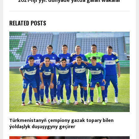
2021-nji ýyl: dünýäde ýatda galan wakalar
RELATED POSTS
Türkmenistanyň çempiony gazak topary bilen
ýoldaşlyk duşuşygyny geçirer