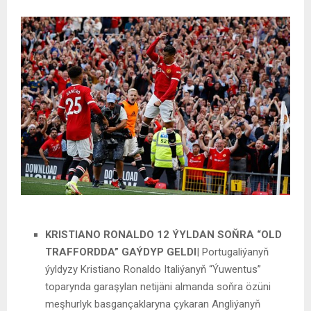
KRISTIANO RONALDO 12 ÝYLDAN SOŇRA “OLD
TRAFFORDDA” GAÝDYP GELDI
| Portugaliýanyň
ýyldyzy Kristiano Ronaldo Italiýanyň “Ýuwentus”
toparynda garaşylan netijäni almanda soňra özüni
meşhurlyk basgançaklaryna çykaran Angliýanyň