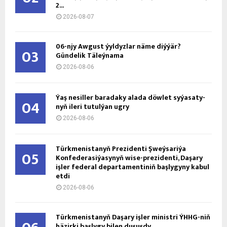
2...
2026-08-07
06-njy Awgust ýyldyzlar näme diýýär?
03
Gündelik Täleýnama
2026-08-06
Ýaş ne­sil­ler ba­ra­da­ky ala­da döw­let sy­ýa­sa­ty­
04
nyň ile­ri tu­tul­ýan ug­ry
2026-08-06
Türkmenistanyň Prezidenti Şweýsariýa
05
Konfederasiýasynyň wise-prezidenti, Daşary
işler federal departamentiniň başlygyny kabul
etdi
2026-08-06
Türkmenistanyň Daşary işler ministri ÝHHG-niň
häzirki başlygy bilen duşuşdy