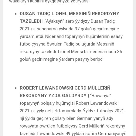
wakalaryň käbirini dykgatyňyza ýetirýäris.
DUSAN TADIÇ LIONEL MESSINIŇ REKORDYNY
TÄZELEDI
| “Aýaksyň” serb ýyldyzy Dusan Tadiç
2021-nji senenama ýylynda 37 goluň geçirilmegine
ýardam etdi. Niderland toparynyň hüjümleriniň esasy
futbolçysyna öwrülen Tadiç bu ugurda Messiniň
rekordyny täzeledi. Lionel Messi bir senenamada 36
goluň geçirilmegine ýardam pasyny beripdi.
ROBERT LEWANDOWSKI GERD MÜLLERIŇ
REKORDYNY YZDA GALDYRDY
| “Bawariýa”
toparynyň polşaly hüjümçisi Robert Lewandowski
2021-nji ýyly netijeli tamamlady. Ýyldyz futbolçy 2021-
nji ýylda geçiren gollary bilen Germaniýanyň ady
rowaýata öwrülen futbolçysy Gerd Mülleriň rekordyny
täzeledi. Lewandowski 49 ýyldan soňra Germaniýanyň