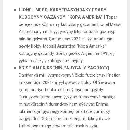
LIONEL MESSI KARÝERASYNDAKY ESASY
KUBOGYNY GAZANDY: “KOPA AMERIkA”
| Topar
derejesinde köp sanly kuboklary gazanan Lionel Messi
Argentinanyň milli ýygyndysy bilen üstünlik gazanyp
bilmän gelýärdi. Şonuň üçin 2021-nji ýyl onuň üçin
şowly boldy. Messili Argentina “Kopa Amerika”
kubogyny gazandy. Soňky gezek Argentina 1993-nji
ýylda bu arzyly kubogy gazanypdy.
KRISTIAN ERIKSENIŇ PAJYGALY ÝAGDAÝY|
Daniýanyň milli ýygyndysynyň ökde futbolçysy Kristian
Eriksen üçin 2021-nji ýyl şowsuz boldy. Ol Ýewropa
çempionatynda ölümiň bäri ýanyndan gaýtdy.
Duşuşykda tarpa-taýyn ýykylan futbolçynyň birnäçe
minut ýüreginiň durandygy hem aýdylýar. Emma
lukmanlaryň gyssagly kömegi oňa täze durmuşy
bagyş etdi. Ol ýüregine emeli enjam dakdyrdy we
futbol oýnamagy dowam etdirmek isleýär.