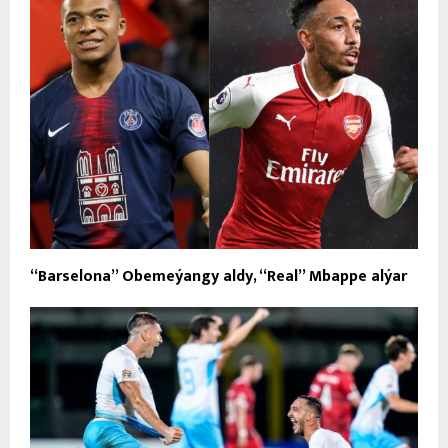
“Barselona” Obemeýangy aldy, “Real” Mbappe alýar