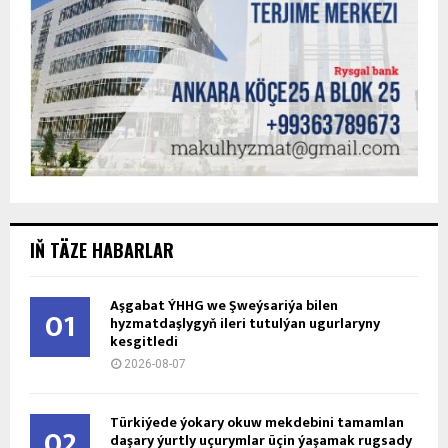
IŇ TÄZE HABARLAR
Aşgabat ÝHHG we Şweýsariýa bilen
01
hyzmatdaşlygyň ileri tutulýan ugurlaryny
kesgitledi
2026-08-07
Türkiýede ýokary okuw mekdebini tamamlan
02
daşary ýurtly uçurymlar üçin ýaşamak rugsady