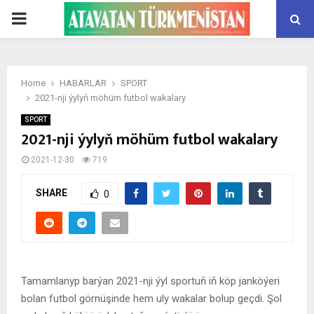
PRIMARY
MENU
Home
HABARLAR
SPORT
2021-nji ýylyň möhüm futbol wakalary
SPORT
2021-nji ýylyň möhüm futbol wakalary
2021-12-30
719
SHARE
0
Tamamlanyp barýan 2021-nji ýyl sportuň iň köp janköýeri
bolan futbol görnüşinde hem uly wakalar bolup geçdi. Şol