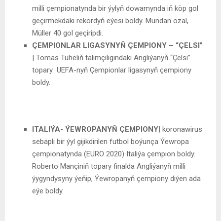
milli çempionatynda bir ýylyň dowamynda iň köp gol
geçirmekdäki rekordyň eýesi boldy. Mundan ozal,
Müller 40 gol geçiripdi.
ÇEMPIONLAR LIGASYNYŇ ÇEMPIONY – “ÇELSI”
| Tomas Tuheliň tälimçiligindäki Angliýanyň “Çelsi”
topary UEFA-nyň Çempionlar ligasynyň çempiony
boldy.
ITALIÝA- ÝEWROPANYŇ ÇEMPIONY
| koronawirus
sebäpli bir ýyl gijikdirilen futbol boýunça Ýewropa
çempionatynda (EURO 2020) Italiýa çempion boldy.
Roberto Mançiniň topary finalda Angliýanyň milli
ýygyndysyny ýeňip, Ýewropanyň çempiony diýen ada
eýe boldy.