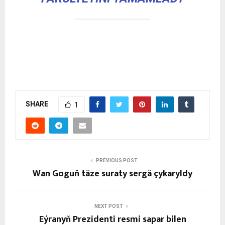
SHARE
1
PREVIOUS POST
Wan Goguň täze suraty sergä çykaryldy
NEXT POST
Eýranyň Prezidenti resmi sapar bilen