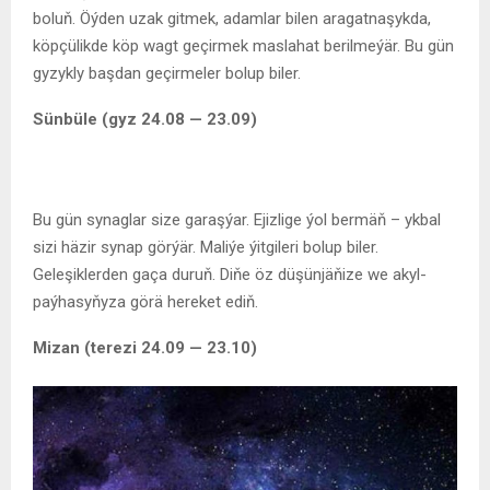
boluň. Öýden uzak gitmek, adamlar bilen aragatnaşykda,
köpçülikde köp wagt geçirmek maslahat berilmeýär. Bu gün
gyzykly başdan geçirmeler bolup biler.
Sünbüle (gyz 24.08 — 23.09)
Bu gün synaglar size garaşýar. Ejizlige ýol bermäň – ykbal
sizi häzir synap görýär. Maliýe ýitgileri bolup biler.
Geleşiklerden gaça duruň. Diňe öz düşünjäňize we akyl-
paýhasyňyza görä hereket ediň.
Mizan (terezi 24.09 — 23.10)