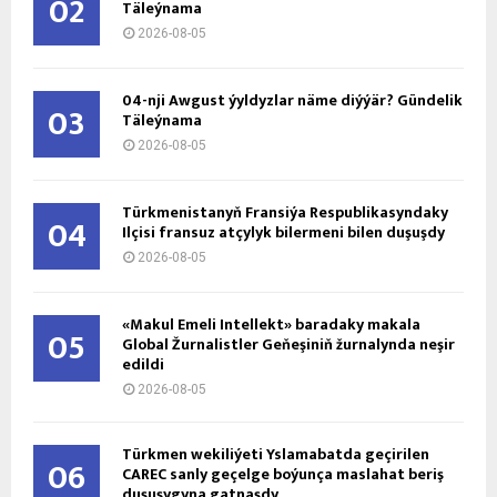
02
Täleýnama
2026-08-05
04-nji Awgust ýyldyzlar näme diýýär? Gündelik
03
Täleýnama
2026-08-05
Türkmenistanyň Fransiýa Respublikasyndaky
04
Ilçisi fransuz atçylyk bilermeni bilen duşuşdy
2026-08-05
«Makul Emeli Intellekt» baradaky makala
05
Global Žurnalistler Geňeşiniň žurnalynda neşir
edildi
2026-08-05
Türkmen wekiliýeti Yslamabatda geçirilen
06
CAREC sanly geçelge boýunça maslahat beriş
duşuşygyna gatnaşdy