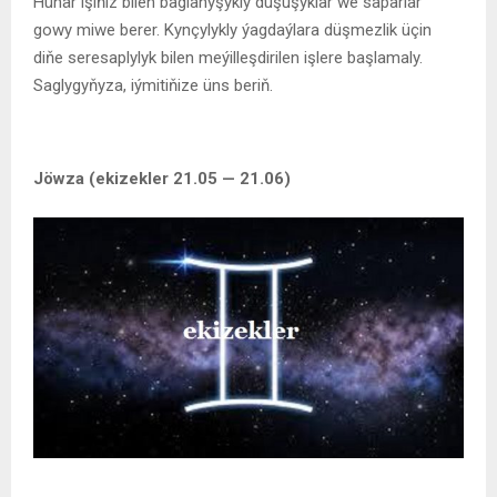
Hünär işiňiz bilen baglanyşykly duşuşyklar we saparlar
gowy miwe berer. Kynçylykly ýagdaýlara düşmezlik üçin
diňe seresaplylyk bilen meýilleşdirilen işlere başlamaly.
Saglygyňyza, iýmitiňize üns beriň.
Jöwza (ekizekler 21.05 — 21.06)