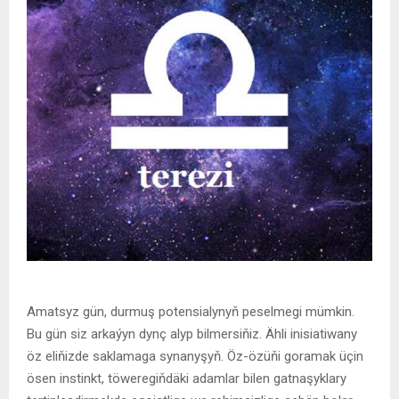
Amatsyz gün, durmuş potensialynyň peselmegi mümkin.
Bu gün siz arkaýyn dynç alyp bilmersiňiz. Ähli inisiatiwany
öz eliňizde saklamaga synanyşyň. Öz-özüňi goramak üçin
ösen instinkt, töweregiňdäki adamlar bilen gatnaşyklary