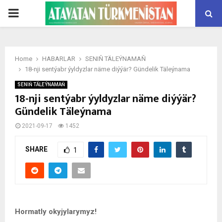
PRIMARY
MENU
Home
HABARLAR
SENIŇ TÄLEÝNAMAŇ
18-nji sentýabr ýyldyzlar näme diýýär? Gündelik Täleýnama
SENIŇ TÄLEÝNAMAŇ
18-nji sentýabr ýyldyzlar näme diýýär?
Gündelik Täleýnama
2021-09-17
1452
SHARE
1
Hormatly okyjylarymyz!