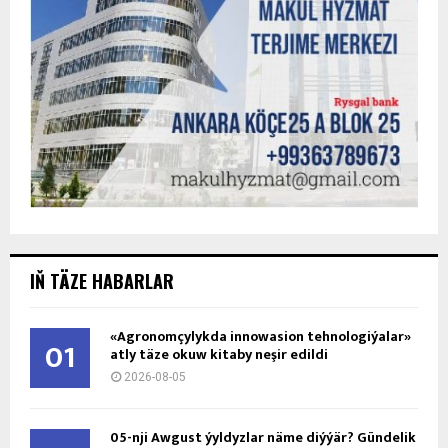
IŇ TÄZE HABARLAR
«Agronomçylykda innowasion tehnologiýalar»
01
atly täze okuw kitaby neşir edildi
2026-08-05
05-nji Awgust ýyldyzlar näme diýýär? Gündelik