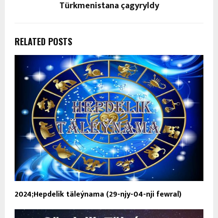
Türkmenistana çagyryldy
RELATED POSTS
2024;Hepdelik täleýnama (29-njy-04-nji fewral)