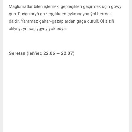
Maglumatlar bilen işlemek, gepleşikleri geçirmek üçin gowy
gün. Duýgularyň gözegçilikden çykmagyna ýol bermeli
däldir. Ýaramaz gahar-gazaplardan gaça duruň. Ol siziň
aklyňyzyň saglygyny ýok edýär.
Seretan (leňňeç 22.06 — 22.07)