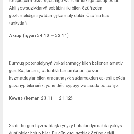
tertipleşdirmekde egoistlige we rehimsizlige sebäp bolar.
Ähli şowsuzlyklaryň sebäbini ilki bilen özüňizden
gözlemelidigini ýatdan çykarmaly däldir. Özüňizi has
tankytlaň.
Akrap (içýan 24.10 — 22.11)
Durmuş potensialynyň ýokarlanmagy bilen bellenen amatly
gün. Başlanan iş üstünlikli tamamlanar. Işewür
hyzmatdaşlar bilen aragatnaşyk saklamakdan ep-esli peýda
gazanyp bilersiňiz, ýöne diňe sypaýy we asuda bolsaňyz.
Kowus (keman 23.11 — 21.12)
Sizde bu gün hyzmatdaşlaryňyzy bahalandyrmakda ýalňyş
düşünjeler bolup biler. Bu gün ýitgi getirjek özüne çekiji