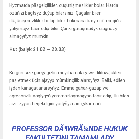
Hyzmatda päsgelçilikler, düşünişmezlikler bolar. Hatda
özüňizi bagtsyz duýup bilersiňiz. Çagalar bilen
düşünişmezlikler bolup biler. Lukmana baryp görmegiňiz
ýakymsyz täsir edip biler. Çünki garaşmadyk diagnozy
almagyňyz mümkin.
Hut (balyk 21.02 — 20.03)
Bu gün size garşy gizlin meýilnamalary we dildüwşükleri
paş etmek üçin ajaýyp mümkinçilik alarsyňyz. Belki, edilen
işden kanagatlanarsyňyz. Emma gahar-gazap we
agressiwlik saglygyň ýaramazlaşmagyna täsir edip, ilki bilen
size zyýan berjekdigini ýadyňyzdan çykarmaň.
PROFESSOR DÃ¶WRÃ¼NDE HUKUK
FAKULTETINI TAMAMLADY