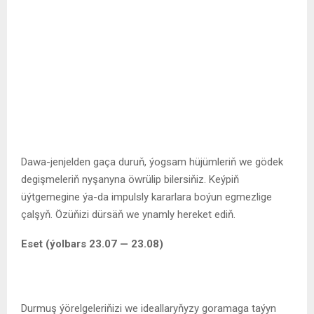
Dawa-jenjelden gaça duruň, ýogsam hüjümleriň we gödek
degişmeleriň nyşanyna öwrülip bilersiňiz. Keýpiň
üýtgemegine ýa-da impulsly kararlara boýun egmezlige
çalşyň. Özüňizi dürsäň we ynamly hereket ediň.
Eset (ýolbars 23.07 — 23.08)
Durmuş ýörelgeleriňizi we ideallaryňyzy goramaga taýyn