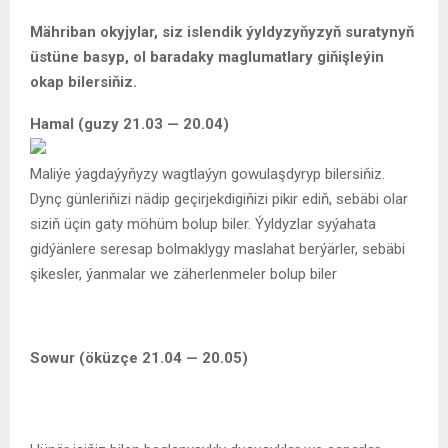
Mähriban okyjylar, siz islendik ýyldyzyňyzyň suratynyň
üstüne basyp, ol baradaky maglumatlary giňişleýin
okap bilersiňiz.
Hamal (guzy 21.03 — 20.04)
Maliýe ýagdaýyňyzy wagtlaýyn gowulaşdyryp bilersiňiz.
Dynç günleriňizi nädip geçirjekdigiňizi pikir ediň, sebäbi olar
siziň üçin gaty möhüm bolup biler. Ýyldyzlar syýahata
gidýänlere seresap bolmaklygy maslahat berýärler, sebäbi
şikesler, ýanmalar we zäherlenmeler bolup biler
Sowur (öküzçe 21.04 — 20.05)