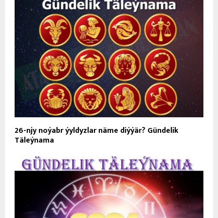
26-njy noýabr ýyldyzlar näme diýýär? Gündelik
Täleýnama