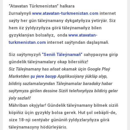
“Atavatan Türkmenistan” halkara
žurnalynyň
www.atavatan-turkmenistan.com
internet
saýty her gün täleýnamany dykgatyňyza ýetirýär. Siz
hem öz ýyldyzyňyza görä täleýnamaňyz bilen
gyzyklanýan bolsaňyz, onda
www.atavatan-
turkmenistan.com
internet saýtyndan daşlaşmaň.
Siz saýtymyzyň
“Seniň Täleýnamaň”
sahypasyna girip
gündelik täleýnamalary okap bilersiňiz!
Siz Täleýnamany has aňsat okamak üçin Google Plaý
Marketden
şu ýere basyp
Applikasiýany ýükläp alyp,
bildiriş sazlamalaryndan Täleýnamalar baradaky habar
saýtymyza girilen dessine Siziň telefonyňyza bildiriş geler
ýaly sazlaň!
Mähriban okyjylar! Gündelik täleýnamany bilmek siziň
köpiňiz üçin gyzykly bolsa gerek. Hut şol sebäpli-de,
size 18-nji sentýabr gününiň ýyldyzlaryňyza görä
täleýnamasyny hödürleýäris.