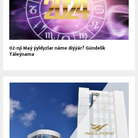
02-nji Maý ýyldyzlar näme diýýär? Gündelik
Täleýnama