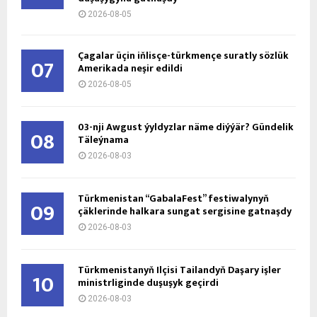
2026-08-05
Çagalar üçin iňlisçe-türkmençe suratly sözlük
07
Amerikada neşir edildi
2026-08-05
03-nji Awgust ýyldyzlar näme diýýär? Gündelik
08
Täleýnama
2026-08-03
Türkmenistan “GabalaFest” festiwalynyň
09
çäklerinde halkara sungat sergisine gatnaşdy
2026-08-03
Türkmenistanyň Ilçisi Tailandyň Daşary işler
10
ministrliginde duşuşyk geçirdi
2026-08-03