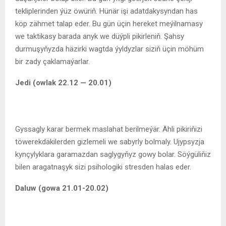
tekliplerinden ýüz öwüriň. Hünär işi adatdakysyndan has
köp zähmet talap eder. Bu gün üçin hereket meýilnamasy
we taktikasy barada anyk we düýpli pikirleniň. Şahsy
durmuşyňyzda häzirki wagtda ýyldyzlar siziň üçin möhüm
bir zady çaklamaýarlar.
Jedi (owlak 22.12 — 20.01)
Gyssagly karar bermek maslahat berilmeýär. Ähli pikiriňizi
töwerekdäkilerden gizlemeli we sabyrly bolmaly. Ujypsyzja
kynçylyklara garamazdan saglygyňyz gowy bolar. Söýgüliňiz
bilen aragatnaşyk sizi psihologiki stresden halas eder.
Daluw (gowa 21.01-20.02)