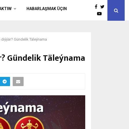
AKTIW
HABARLAŞMAK ÜÇIN
me diýýär? Gündelik Täleýnama
är? Gündelik Täleýnama