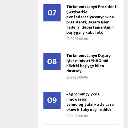
Türkmenistanyň Prezidenti
07
Şweýsariýa
Konfederasiýasynyň wise-
prezidenti, Daşary işler
federal departamentiniň
başlygyny kabul etdi
2026-08-06
Türkmenistanyň Daşary
08
işler ministri ÝHHG-niň
häzirki başlygy bilen
duşuşdy
2026-08-06
«Agronomçylykda
09
innowasion
tehnologiýalar» atly täze
okuw kitaby neşir edildi
2026-08-05