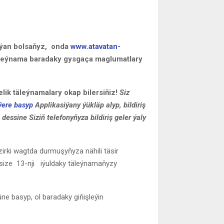
nýan bolsaňyz, onda
www.atavatan-
äleýnama baradaky gysgaça maglumatlary
lik täleýnamalary okap bilersiňiz!
Siz
ýere basyp
Applikasiýany ýükläp alyp, bildiriş
essine Siziň telefonyňyza bildiriş geler ýaly
zirki wagtda durmuşyňyza nähili täsir
 size 13-nji iýul
daky täleýnamaňyzy
üne basyp, ol baradaky giňişleýin