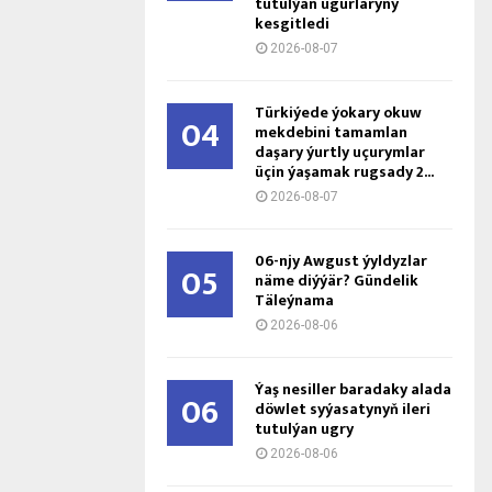
tutulýan ugurlaryny
kesgitledi
2026-08-07
Türkiýede ýokary okuw
04
mekdebini tamamlan
daşary ýurtly uçurymlar
üçin ýaşamak rugsady 2...
2026-08-07
06-njy Awgust ýyldyzlar
05
näme diýýär? Gündelik
Täleýnama
2026-08-06
Ýaş ne­sil­ler ba­ra­da­ky ala­da
06
döw­let sy­ýa­sa­ty­nyň ile­ri
tu­tul­ýan ug­ry
2026-08-06