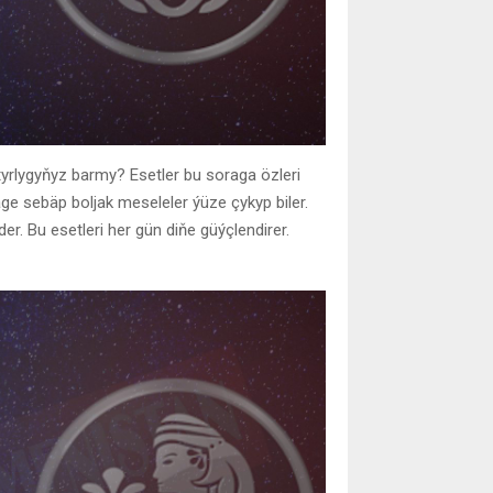
rlygyňyz barmy? Esetler bu soraga özleri
ge sebäp boljak meseleler ýüze çykyp biler.
r. Bu esetleri her gün diňe güýçlendirer.