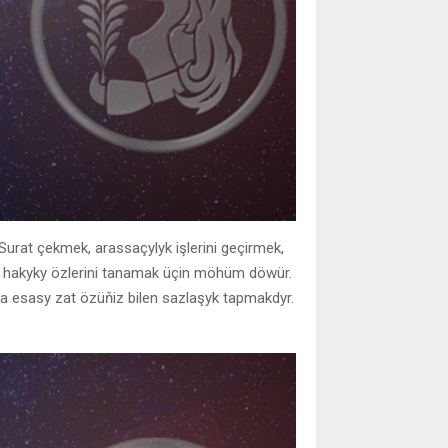
 Surat çekmek, arassaçylyk işlerini geçirmek,
e hakyky özlerini tanamak üçin möhüm döwür.
tda esasy zat özüňiz bilen sazlaşyk tapmakdyr.