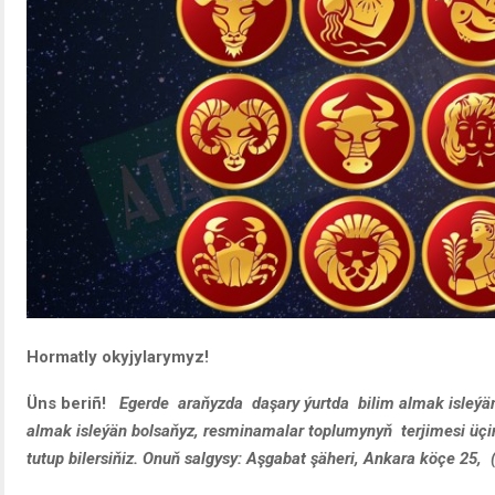
Hormatly okyjylarymyz!
Üns beriñ!
Egerde araňyzda daşary ýurtda bilim almak isleýänl
almak isleýän bolsaňyz, resminamalar toplumynyň terjimesi üç
tutup bilersiňiz. Onuň salgysy: Aşgabat şäheri, Ankara köçe 25,