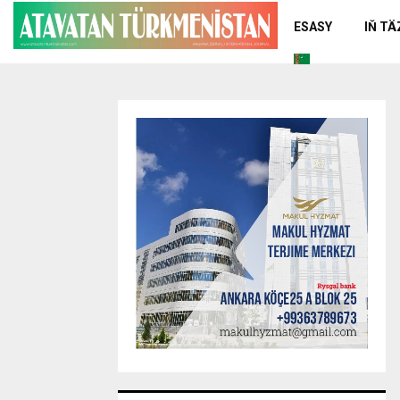
ESASY
IŇ T