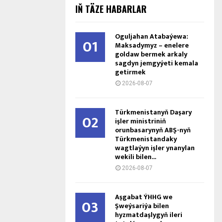
IŇ TÄZE HABARLAR
Oguljahan Atabaýewa:
01
Maksadymyz – enelere
goldaw bermek arkaly
sagdyn jemgyýeti kemala
getirmek
2026-08-07
Türkmenistanyň Daşary
02
işler ministriniň
orunbasarynyň ABŞ-nyň
Türkmenistandaky
wagtlaýyn işler ynanylan
wekili bilen...
2026-08-07
Aşgabat ÝHHG we
03
Şweýsariýa bilen
hyzmatdaşlygyň ileri