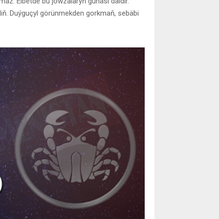
maz. Elbetde bu jöwzalaryň günäsi däldir.
biliň. Duýguçyl görünmekden gorkmaň, sebäbi