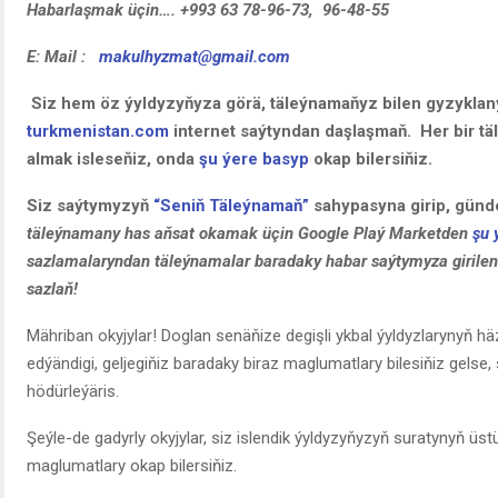
Habarlaşmak üçin…. +993 63 78-96-73, 96-48-55
E: Mail :
makulhyzmat@gmail.com
Siz hem öz ýyldyzyňyza görä, täleýnamaňyz bilen gyzykla
turkmenistan.com
internet saýtyndan daşlaşmaň. Her bir t
almak isleseňiz, onda
şu ýere basyp
okap bilersiňiz.
Siz saýtymyzyň
“Seniň Täleýnamaň”
sahypasyna girip, günde
täleýnamany has aňsat okamak üçin Google Plaý Marketden
şu 
sazlamalaryndan täleýnamalar baradaky habar saýtymyza girilen d
sazlaň!
Mähriban okyjylar! Doglan senäňize degişli ykbal ýyldyzlarynyň hä
edýändigi, geljegiňiz baradaky biraz maglumatlary bilesiňiz gelse,
hödürleýäris.
Şeýle-de gadyrly okyjylar, siz islendik ýyldyzyňyzyň suratynyň üst
maglumatlary okap bilersiňiz.