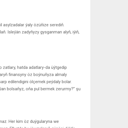
asylzadalar ýaly özüňize serediň.
ň. Isleýän zadyňyzy gysganman alyň, iýiň,
 zatlary, hatda adatlary-da üýtgedip
tlaryň finansyny öz boýnuňyza almaly
sarp edilendigini ölçemek peýdaly bolar.
aýan bolsaňyz, oňa pul bermek zerurmy?” şu
maz. Her kim öz duýgularyna we