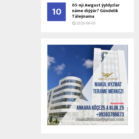
05-nji Awgust ýyldyzlar
10
näme diýýär? Gündelik
Täleýnama
2026-08-05