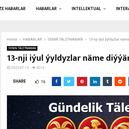
ÄZE HABARLAR
HABARLAR
INTELLEKTUAL
INTER
Home
HABARLAR
SENIŇ TÄLEÝNAMAŇ
13-nji iýul ýyldyzlar nä
SENIŇ TÄLEÝNAMAŇ
13-nji iýul ýyldyzlar näme diýý
2023-07-13
4210
SHARE
16