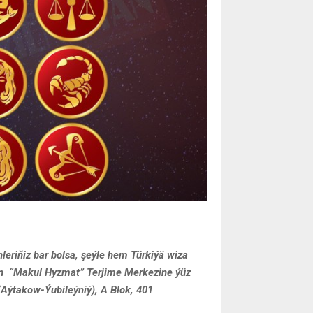
eriňiz bar bolsa, şeýle hem Türkiýä wiza
in “Makul Hyzmat” Terjime Merkezine ýüz
 (Aýtakow-Ýubileýniý), A Blok, 401