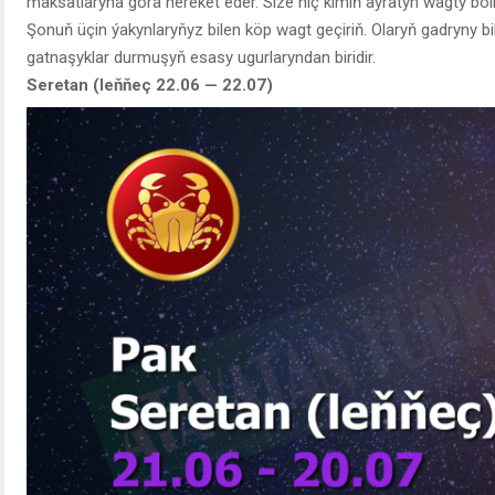
maksatlaryna görä hereket eder. Size hiç kimiň aýratyn wagty bol
Şonuň üçin ýakynlaryňyz bilen köp wagt geçiriň. Olaryň gadryny 
gatnaşyklar durmuşyň esasy ugurlaryndan biridir.
Seretan (leňňeç 22.06 — 22.07)