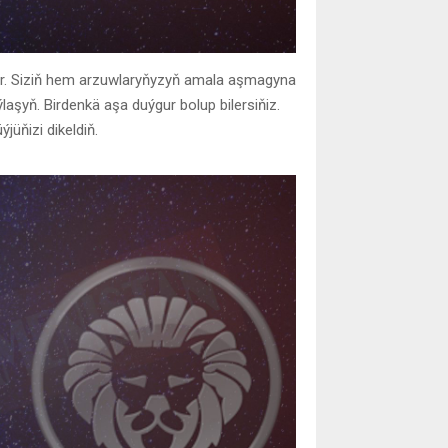
yr. Siziň hem arzuwlaryňyzyň amala aşmagyna
aşyň. Birdenkä aşa duýgur bolup bilersiňiz.
jüňizi dikeldiň.