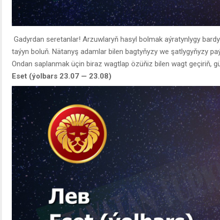
Gadyrdan seretanlar! Arzuwlaryň hasyl bolmak aýratynlygy bard
taýyn boluň. Nätanyş adamlar bilen bagtyňyzy we şatlygyňyzy paýl
Ondan saplanmak üçin biraz wagtlap özüňiz bilen wagt geçiriň, güý
Eset (ýolbars 23.07 — 23.08)