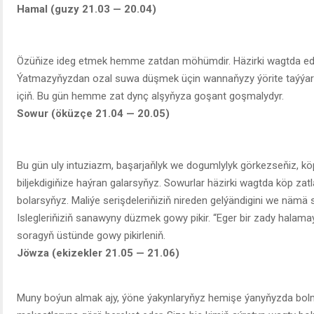
Hamal (guzy 21.03 — 20.04)
Özüňize ideg etmek hemme zatdan möhümdir. Häzirki wagtda edil 
Ýatmazyňyzdan ozal suwa düşmek üçin wannaňyzy ýörite taýýarla
içiň. Bu gün hemme zat dynç alşyňyza goşant goşmalydyr.
Sowur (öküzçe 21.04 — 20.05)
Bu gün uly intuziazm, başarjaňlyk we dogumlylyk görkezseňiz, köp
biljekdigiňize haýran galarsyňyz. Sowurlar häzirki wagtda köp za
bolarsyňyz. Maliýe serişdeleriňiziň nireden gelýändigini we nämä 
Islegleriňiziň sanawyny düzmek gowy pikir. “Eger bir zady halam
soragyň üstünde gowy pikirleniň.
Jöwza (ekizekler 21.05 — 21.06)
Muny boýun almak ajy, ýöne ýakynlaryňyz hemişe ýanyňyzda bol