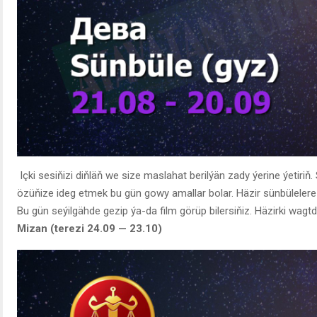
Içki sesiňizi diňläň we size maslahat berilýän zady ýerine ýetiriň.
özüňize ideg etmek bu gün gowy amallar bolar. Häzir sünbüleler
Bu gün seýilgähde gezip ýa-da film görüp bilersiňiz. Häzirki wag
Mizan (terezi 24.09 — 23.10)