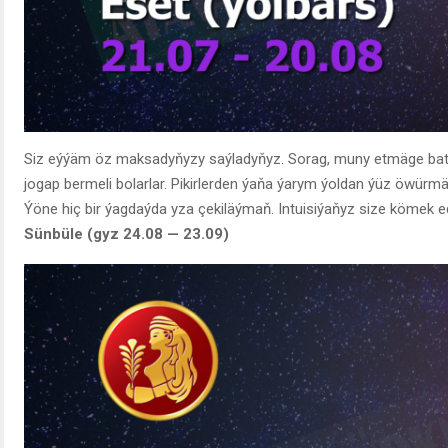
Siz eýýäm öz maksadyňyzy saýladyňyz. Sorag, muny etmäge baty
jogap bermeli bolarlar. Pikirlerden ýaňa ýarym ýoldan ýüz öwürmä
Ýöne hiç bir ýagdaýda yza çekiläýmaň. Intuisiýaňyz size kömek ede
Sünbüle (gyz 24.08 — 23.09)