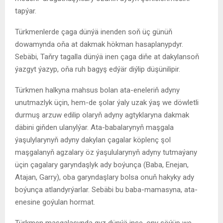
tapýar.
Türkmenlerde çaga dünýä inenden soň üç günüň
dowamynda oňa at dakmak hökman hasaplanypdyr.
Sebäbi, Taňry tagalla dünýä inen çaga diňe at dakylansoň
ýazgyt ýazyp, oňa ruh bagyş edýär diýlip düşünilipir.
Türkmen halkyna mahsus bolan ata-eneleriň adyny
unutmazlyk üçin, hem-de şolar ýaly uzak ýaş we döwletli
durmuş arzuw edilip olaryň adyny agtyklaryna dakmak
däbini giňden ulanylýar. Ata-babalarynyň maşgala
ýaşulylarynyň adyny dakylan çagalar köplenç şol
maşgalanyň agzalary öz ýaşulularynyň adyny tutmaýany
üçin çagalary garyndaşlyk ady boýunça (Baba, Enejan,
Atajan, Garry), oba garyndaşlary bolsa onuň hakyky ady
boýunça atlandyrýarlar. Sebäbi bu baba-mamasyna, ata-
enesine goýulan hormat.
Türkmen maşgalasynda gyz dünýä inse, ony söýüp we