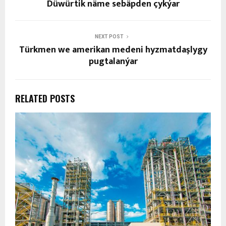
Düwürtik näme sebäpden çykýar
NEXT POST
Türkmen we amerikan medeni hyzmatdaşlygy
pugtalanýar
RELATED POSTS