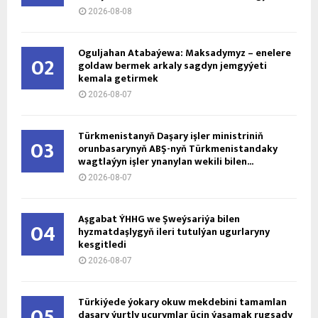
2026-08-08
Oguljahan Atabaýewa: Maksadymyz – enelere
02
goldaw bermek arkaly sagdyn jemgyýeti
kemala getirmek
2026-08-07
Türkmenistanyň Daşary işler ministriniň
03
orunbasarynyň ABŞ-nyň Türkmenistandaky
wagtlaýyn işler ynanylan wekili bilen...
2026-08-07
Aşgabat ÝHHG we Şweýsariýa bilen
04
hyzmatdaşlygyň ileri tutulýan ugurlaryny
kesgitledi
2026-08-07
Türkiýede ýokary okuw mekdebini tamamlan
05
daşary ýurtly uçurymlar üçin ýaşamak rugsady