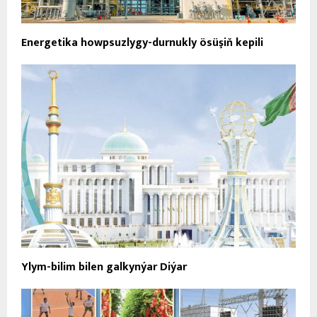
Energetika howpsuzlygy-durnukly ösüşiň kepili
Ylym-bilim bilen galkynýar Diýar