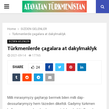
PRIMARY
MENU
Home
SIZDEN GELENLER
Türkmenlerde çagalara at dakylmaklyk
SIZDEN GELENLER
Türkmenlerde çagalara at dakylmaklyk
2021-09-14
17765
SHARE
24
Milli mirasymyzy gaýtaryp bermek bilen milli däp-
dessurlarymyzy hem täzeden dikeltdi. Gadymy türkmen