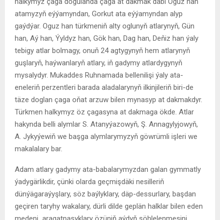
halkymyz çaga dogulanda çaga at dakmak däbi Oguz han
atamyzyň eýýamyndan, Gorkut ata eýýamyndan alyp
gaýdýar. Oguz han türkmeniň alty oglunyň atlarynyň, Gün
han, Aý han, Ýyldyz han, Gök han, Dag han, Deňiz han ýaly
tebigy atlar bolmagy, onuň 24 agtygynyň hem atlarynyň
guşlaryň, haýwanlaryň atlary, iň gadymy atlardygynyň
mysalydyr. Mukaddes Ruhnamada bellenilişi ýaly ata-
eneleriň perzentleri barada aladalarynyň ilkinjileriň biri-de
täze doglan çaga oňat arzuw bilen mynasyp at dakmakdyr.
Türkmen halkymyz öz çagasyna at dakmaga ökde. Atlar
hakynda belli alymlar S. Atanyýazowyň, Ş. Annagylyjowyň,
A. Jykyýewiň we başga alymlarymyzyň göwrümli işleri we
makalalary bar.
Adam atlary gadymy ata-babalarymyzdan galan gymmatly
ýadygärlikdir, çünki olarda geçmişdäki nesilleriň
dünýägaraýyşlary, söz baýlyklary, däp-dessurlary, başdan
geçiren taryhy wakalary, dürli dilde geplän halklar bilen eden
medeni aragatnaşyklary özüniň aýdyň şöhlelenmesini