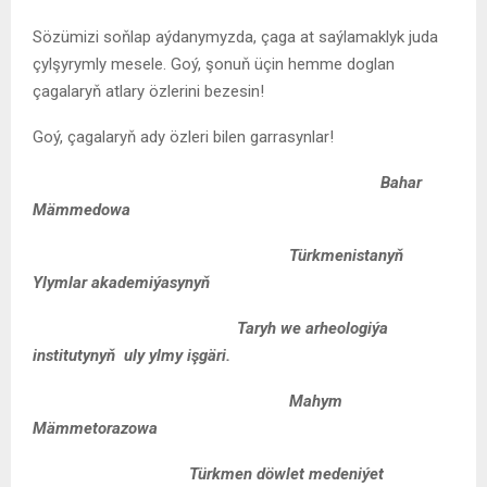
Sözümizi soňlap aýdanymyzda, çaga at saýlamaklyk juda
çylşyrymly mesele. Goý, şonuň üçin hemme doglan
çagalaryň atlary özlerini bezesin!
Goý, çagalaryň ady özleri bilen garrasynlar!
Bahar
Mämmedowa
Türkmenistanyň
Ylymlar akademiýasynyň
Taryh we arheologiýa
institutynyň uly ylmy işgäri.
Mahym
Mämmetorazowa
Türkmen döwlet medeniýet