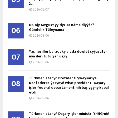
2...
2026-08-07
06-njy Awgust ýyldyzlar näme diýýär?
06
Gündelik Täleýnama
2026-08-06
Ýaş ne­sil­ler ba­ra­da­ky ala­da döw­let sy­ýa­sa­ty­
07
nyň ile­ri tu­tul­ýan ug­ry
2026-08-06
Türkmenistanyň Prezidenti Şweýsariýa
08
Konfederasiýasynyň wise-prezidenti, Daşary
işler federal departamentiniň başlygyny kabul
etdi
2026-08-06
Türkmenistanyň Daşary işler ministri ÝHHG-niň