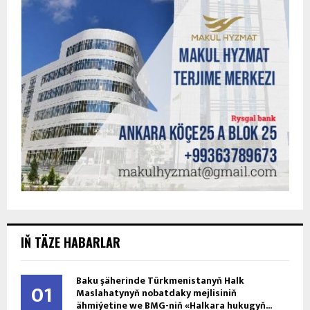
IŇ TÄZE HABARLAR
Baku şäherinde Türkmenistanyň Halk
01
Maslahatynyň nobatdaky mejlisiniň
ähmiýetine we BMG-niň «Halkara hukugyň...