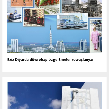
Eziz Diýarda döwrebap özgertmeler rowaçlanýar