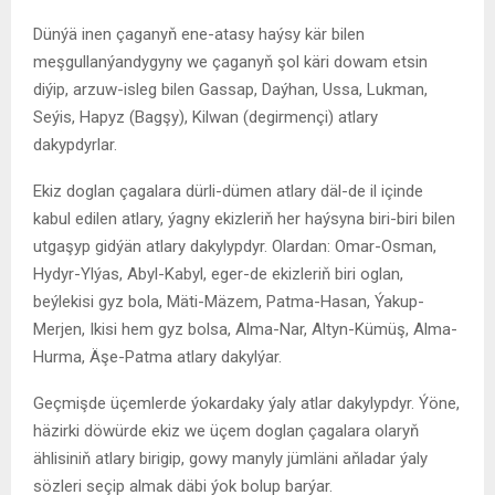
Dünýä inen çaganyň ene-atasy haýsy kär bilen
meşgullanýandygyny we çaganyň şol käri dowam etsin
diýip, arzuw-isleg bilen Gassap, Daýhan, Ussa, Lukman,
Seýis, Hapyz (Bagşy), Kilwan (degirmençi) atlary
dakypdyrlar.
Ekiz doglan çagalara dürli-dümen atlary däl-de il içinde
kabul edilen atlary, ýagny ekizleriň her haýsyna biri-biri bilen
utgaşyp gidýän atlary dakylypdyr. Olardan: Omar-Osman,
Hydyr-Ylýas, Abyl-Kabyl, eger-de ekizleriň biri oglan,
beýlekisi gyz bola, Mäti-Mäzem, Patma-Hasan, Ýakup-
Merjen, Ikisi hem gyz bolsa, Alma-Nar, Altyn-Kümüş, Alma-
Hurma, Äşe-Patma atlary dakylýar.
Geçmişde üçemlerde ýokardaky ýaly atlar dakylypdyr. Ýöne,
häzirki döwürde ekiz we üçem doglan çagalara olaryň
ählisiniň atlary birigip, gowy manyly jümläni aňladar ýaly
sözleri seçip almak däbi ýok bolup barýar.