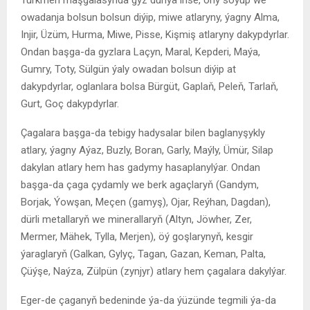
owadanja bolsun bolsun diýip, miwe atlaryny, ýagny Alma,
Injir, Üzüm, Hurma, Miwe, Pisse, Kişmiş atlaryny dakypdyrlar.
Ondan başga-da gyzlara Laçyn, Maral, Kepderi, Maýa,
Gumry, Toty, Sülgün ýaly owadan bolsun diýip at
dakypdyrlar, oglanlara bolsa Bürgüt, Gaplaň, Peleň, Tarlaň,
Gurt, Goç dakypdyrlar.
Çagalara başga-da tebigy hadysalar bilen baglanyşykly
atlary, ýagny Aýaz, Buzly, Boran, Garly, Maýly, Ümür, Silap
dakylan atlary hem has gadymy hasaplanylýar. Ondan
başga-da çaga çydamly we berk agaçlaryň (Gandym,
Borjak, Ýowşan, Meçen (gamyş), Ojar, Reýhan, Dagdan),
dürli metallaryň we minerallaryň (Altyn, Jöwher, Zer,
Mermer, Mähek, Tylla, Merjen), öý goşlarynyň, kesgir
ýaraglaryň (Galkan, Gylyç, Tagan, Gazan, Keman, Palta,
Çüýşe, Naýza, Zülpün (zynjyr) atlary hem çagalara dakylýar.
Eger-de çaganyň bedeninde ýa-da ýüzünde tegmili ýa-da