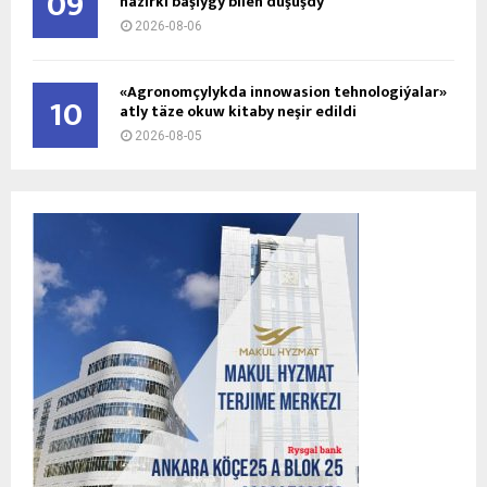
09
häzirki başlygy bilen duşuşdy
2026-08-06
«Agronomçylykda innowasion tehnologiýalar»
10
atly täze okuw kitaby neşir edildi
2026-08-05