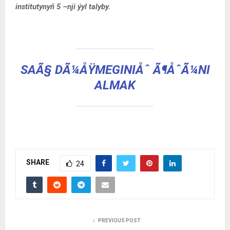
institutynyň 5 –nji ýyl talyby.
SAÃ§ DÃ¼ÅŸMEGINIÅˆ Ã¶ÅˆÃ¼NI
ALMAK
SHARE
24
PREVIOUS POST