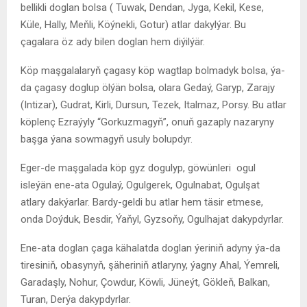
bellikli doglan bolsa ( Tuwak, Dendan, Jyga, Kekil, Kese,
Küle, Hally, Meňli, Köýnekli, Gotur) atlar dakylýar. Bu
çagalara öz ady bilen doglan hem diýilýär.
Köp maşgalalaryň çagasy köp wagtlap bolmadyk bolsa, ýa-
da çagasy doglup ölýän bolsa, olara Gedaý, Garyp, Zarajy
(Intizar), Gudrat, Kirli, Dursun, Tezek, Italmaz, Porsy. Bu atlar
köplenç Ezraýyly “Gorkuzmagyň”, onuň gazaply nazaryny
başga ýana sowmagyň usuly bolupdyr.
Eger-de maşgalada köp gyz dogulyp, göwünleri ogul
isleýän ene-ata Ogulaý, Ogulgerek, Ogulnabat, Ogulşat
atlary dakýarlar. Bardy-geldi bu atlar hem täsir etmese,
onda Doýduk, Besdir, Ýaňyl, Gyzsoňy, Ogulhajat dakypdyrlar.
Ene-ata doglan çaga kähalatda doglan ýeriniň adyny ýa-da
tiresiniň, obasynyň, şäheriniň atlaryny, ýagny Ahal, Ýemreli,
Garadaşly, Nohur, Çowdur, Köwli, Jüneýt, Gökleň, Balkan,
Turan, Derýa dakypdyrlar.