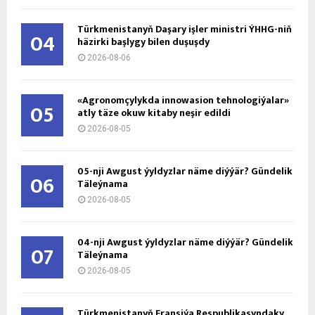
Türkmenistanyň Daşary işler ministri ÝHHG-niň
04
häzirki başlygy bilen duşuşdy
2026-08-06
«Agronomçylykda innowasion tehnologiýalar»
05
atly täze okuw kitaby neşir edildi
2026-08-05
05-nji Awgust ýyldyzlar näme diýýär? Gündelik
06
Täleýnama
2026-08-05
04-nji Awgust ýyldyzlar näme diýýär? Gündelik
07
Täleýnama
2026-08-05
Türkmenistanyň Fransiýa Respublikasyndaky