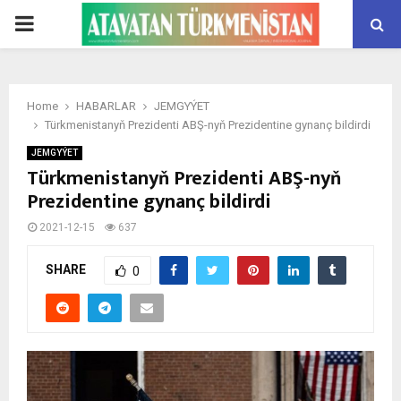
PRIMARY
MENU
Home
HABARLAR
JEMGYÝET
Türkmenistanyň Prezidenti ABŞ-nyň Prezidentine gynanç bildirdi
JEMGYÝET
Türkmenistanyň Prezidenti ABŞ-nyň
Prezidentine gynanç bildirdi
2021-12-15
637
SHARE
0