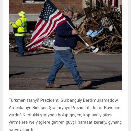
Türkmenistanyň Prezidenti Gurbanguly Berdimuhamedow
Amerikanyň Birleşen Ştatlarynyň Prezidenti Jozef Baýdene
ýurduň Kentukki ştatynda bolup geçen, köp sanly şikes
ýetmelere we ýitgilere getiren güýçli harasat zerarly, gynanç
hatyny iberdi.