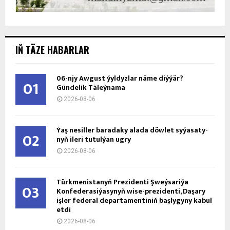
IŇ TÄZE HABARLAR
06-njy Awgust ýyldyzlar näme diýýär?
01
Gündelik Täleýnama
2026-08-06
Ýaş ne­sil­ler ba­ra­da­ky ala­da döw­let sy­ýa­sa­ty­
02
nyň ile­ri tu­tul­ýan ug­ry
2026-08-06
Türkmenistanyň Prezidenti Şweýsariýa
03
Konfederasiýasynyň wise-prezidenti, Daşary
işler federal departamentiniň başlygyny kabul
etdi
2026-08-06