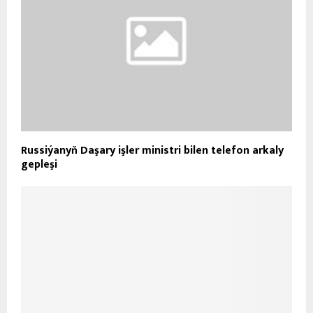
Russiýanyň Daşary işler ministri bilen telefon arkaly
gepleşi