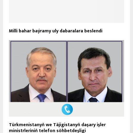
Milli bahar baýramy uly dabaralara beslendi
Türkmenistanyň we Täjigistanyň daşary işler
ministrleriniň telefon söhbetdeşligi