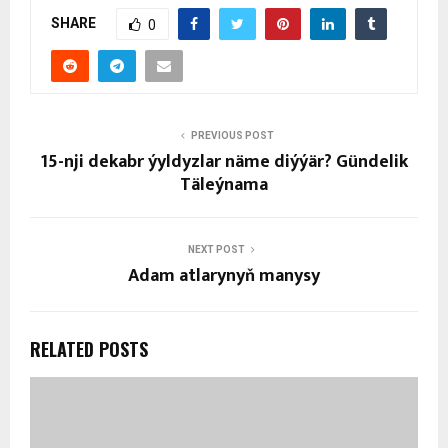
SHARE
0
PREVIOUS POST
15-nji dekabr ýyldyzlar näme diýýär? Gündelik
Täleýnama
NEXT POST
Adam atlarynyň manysy
RELATED POSTS