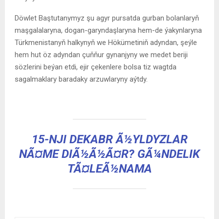
Döwlet Baştutanymyz şu agyr pursatda gurban bolanlaryň
maşgalalaryna, dogan-garyndaşlaryna hem-de ýakynlaryna
Türkmenistanyň halkynyň we Hökümetiniň adyndan, şeýle
hem hut öz adyndan çuňňur gynanjyny we medet beriji
sözlerini beýan etdi, ejir çekenlere bolsa tiz wagtda
sagalmaklary baradaky arzuwlaryny aýtdy.
15-NJI DEKABR Ã½YLDYZLAR
NÃ¤ME DIÃ½Ã½Ã¤R? GÃ¼NDELIK
TÃ¤LEÃ½NAMA