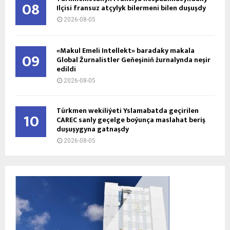
08
Ilçisi fransuz atçylyk bilermeni bilen duşuşdy
2026-08-05
«Makul Emeli Intellekt» baradaky makala
09
Global Žurnalistler Geňeşiniň žurnalynda neşir
edildi
2026-08-05
Türkmen wekiliýeti Yslamabatda geçirilen
10
CAREC sanly geçelge boýunça maslahat beriş
duşuşygyna gatnaşdy
2026-08-05