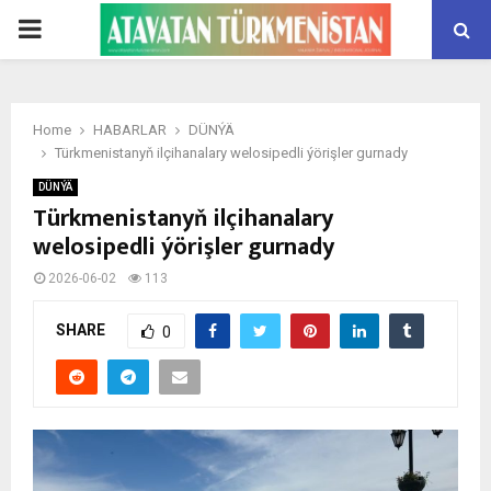
PRIMARY
MENU
Home
HABARLAR
DÜNÝÄ
Türkmenistanyň ilçihanalary welosipedli ýörişler gurnady
DÜNÝÄ
Türkmenistanyň ilçihanalary
welosipedli ýörişler gurnady
2026-06-02
113
SHARE
0