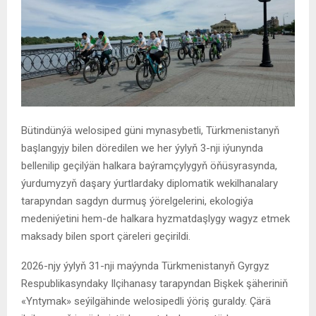
Bütindünýä welosiped güni mynasybetli, Türkmenistanyň
başlangyjy bilen döredilen we her ýylyň 3-nji iýunynda
bellenilip geçilýän halkara baýramçylygyň öňüsyrasynda,
ýurdumyzyň daşary ýurtlardaky diplomatik wekilhanalary
tarapyndan sagdyn durmuş ýörelgelerini, ekologiýa
medeniýetini hem-de halkara hyzmatdaşlygy wagyz etmek
maksady bilen sport çäreleri geçirildi.
2026-njy ýylyň 31-nji maýynda Türkmenistanyň Gyrgyz
Respublikasyndaky Ilçihanasy tarapyndan Bişkek şäheriniň
«Yntymak» seýilgähinde welosipedli ýöriş guraldy. Çärä