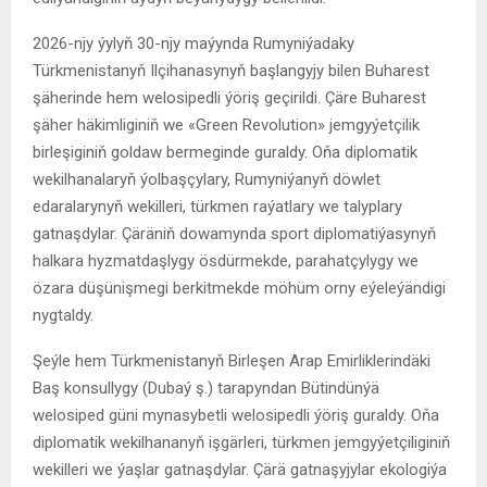
2026-njy ýylyň 30-njy maýynda Rumyniýadaky
Türkmenistanyň Ilçihanasynyň başlangyjy bilen Buharest
şäherinde hem welosipedli ýöriş geçirildi. Çäre Buharest
şäher häkimliginiň we «Green Revolution» jemgyýetçilik
birleşiginiň goldaw bermeginde guraldy. Oňa diplomatik
wekilhanalaryň ýolbaşçylary, Rumyniýanyň döwlet
edaralarynyň wekilleri, türkmen raýatlary we talyplary
gatnaşdylar. Çäräniň dowamynda sport diplomatiýasynyň
halkara hyzmatdaşlygy ösdürmekde, parahatçylygy we
özara düşünişmegi berkitmekde möhüm orny eýeleýändigi
nygtaldy.
Şeýle hem Türkmenistanyň Birleşen Arap Emirliklerindäki
Baş konsullygy (Dubaý ş.) tarapyndan Bütindünýä
welosiped güni mynasybetli welosipedli ýöriş guraldy. Oňa
diplomatik wekilhananyň işgärleri, türkmen jemgyýetçiliginiň
wekilleri we ýaşlar gatnaşdylar. Çärä gatnaşyjylar ekologiýa