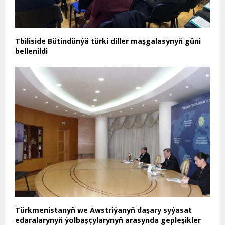
Tbiliside Bütindünýä türki diller maşgalasynyň güni
bellenildi
Türkmenistanyň we Awstriýanyň daşary syýasat
edaralarynyň ýolbaşçylarynyň arasynda gepleşikler