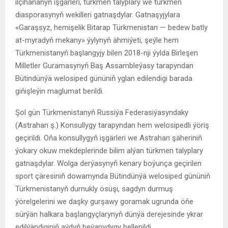
ilçihananyň işgärleri, türkmen talyplary we türkmen
diasporasynyň wekilleri gatnaşdylar. Gatnaşyjylara
«Garaşsyz, hemişelik Bitarap Türkmenistan — bedew batly
at-myradyň mekany» ýylynyň ähmiýeti, şeýle hem
Türkmenistanyň başlangyjy bilen 2018-nji ýylda Birleşen
Milletler Guramasynyň Baş Assambleýasy tarapyndan
Bütindünýä welosiped gününiň yglan edilendigi barada
giňişleýin maglumat berildi.
Şol gün Türkmenistanyň Russiýa Federasiýasyndaky
(Astrahan ş.) Konsullygy tarapyndan hem welosipedli ýöriş
geçirildi. Oňa konsullygyň işgärleri we Astrahan şäheriniň
ýokary okuw mekdeplerinde bilim alýan türkmen talyplary
gatnaşdylar. Wolga derýasynyň kenary boýunça geçirilen
sport çäresiniň dowamynda Bütindünýä welosiped gününiň
Türkmenistanyň durnukly ösüşi, sagdyn durmuş
ýörelgelerini we daşky gurşawy goramak ugrunda öňe
sürýän halkara başlangyçlarynyň dünýä derejesinde ykrar
edilýändiginiň aýdyň beýanydygy bellenildi.