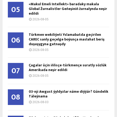
«Makul Emeli Intellekt» baradaky makala
05
Global Žurnalistler Geňeşiniň žurnalynda neşir
edildi
2026-08-05
Türkmen wekiliýeti Yslamabatda geçirilen
06
CAREC sanly geçelge boýunça maslahat beriş
duşuşygyna gatnaşdy
2026-08-05
Çagalar üçin iňlisçe-türkmençe suratly sözlük
07
Amerikada neşir edildi
2026-08-05
03-nji Awgust ýyldyzlar näme diýýär? Gündelik
08
Täleýnama
2026-08-03