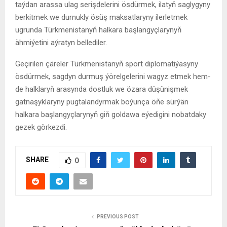
taýdan arassa ulag serişdelerini ösdürmek, ilatyň saglygyny
berkitmek we durnukly ösüş maksatlaryny ilerletmek
ugrunda Türkmenistanyň halkara başlangyçlarynyň
ähmiýetini aýratyn bellediler.
Geçirilen çäreler Türkmenistanyň sport diplomatiýasyny
ösdürmek, sagdyn durmuş ýörelgelerini wagyz etmek hem-
de halklaryň arasynda dostluk we özara düşünişmek
gatnaşyklaryny pugtalandyrmak boýunça öňe sürýän
halkara başlangyçlarynyň giň goldawa eýedigini nobatdaky
gezek görkezdi.
SHARE
0
PREVIOUS POST