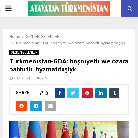
PRIMARY
MENU
Home
SIZDEN GELENLER
Türkmenistan-GDA: hoşniýetli we özara bähbitli hyzmatdaşlyk
SIZDEN GELENLER
Türkmenistan-GDA: hoşniýetli we özara
bähbitli hyzmatdaşlyk
2021-10-18
615
SHARE
0