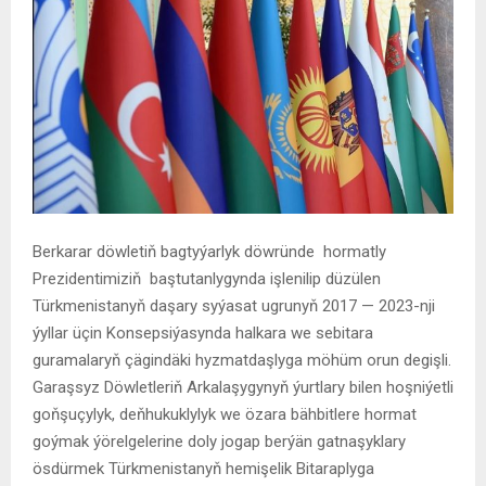
Berkarar döwletiň bagtyýarlyk döwründe hormatly
Prezidentimiziň baştutanlygynda işlenilip düzülen
Türkmenistanyň daşary syýasat ugrunyň 2017 — 2023-nji
ýyllar üçin Konsepsiýasynda halkara we sebitara
guramalaryň çägindäki hyzmatdaşlyga möhüm orun degişli.
Garaşsyz Döwletleriň Arkalaşygynyň ýurtlary bilen hoşniýetli
goňşuçylyk, deňhukuklylyk we özara bähbitlere hormat
goýmak ýörelgelerine doly jogap berýän gatnaşyklary
ösdürmek Türkmenistanyň hemişelik Bitaraplyga