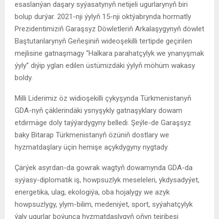
esaslanýan daşary syýasatynyň netijeli ugurlarynyň biri
bolup durýar. 2021-nji ýylyň 15-nji oktýabrynda hormatly
Prezidentimiziň Garaşsyz Döwletleriň Arkalaşygynyň döwlet
Baştutanlarynyň Geňeşiniň wideoşekilli tertipde geçirilen
mejlisine gatnaşmagy “Halkara parahatçylyk we ynanyşmak
ýyly” diýip yglan edilen üstümizdäki ýylyň möhüm wakasy
boldy.
Milli Liderimiz öz widioşekilli çykyşynda Türkmenistanyň
GDA-nyň çäklerindäki ysnyşykly gatnaşyklary dowam
etdirmäge doly taýýardygyny belledi. Şeýle-de Garaşsyz
baky Bitarap Türkmenistanyň özüniň dostlary we
hyzmatdaşlary üçin hemişe açykdygyny nygtady.
Çärýek asyrdan-da gowrak wagtyň dowamynda GDA-da
syýasy-diplomatik iş, howpsuzlyk meseleleri, ykdysadyýet,
energetika, ulag, ekologiýa, oba hojalygy we azyk
howpsuzlygy, ylym-bilim, medeniýet, sport, syýahatçylyk
ýaly ugurlar boýunça hyzmatdaşlygyň oňyn tejribesi