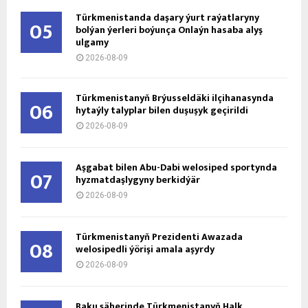
Türkmenistanda daşary ýurt raýatlaryny
05
bolýan ýerleri boýunça Onlaýn hasaba alyş
ulgamy
2026-08-09
Türkmenistanyň Brýusseldäki ilçihanasynda
06
hytaýly talyplar bilen duşuşyk geçirildi
2026-08-09
Aşgabat bilen Abu-Dabi welosiped sportynda
07
hyzmatdaşlygyny berkidýär
2026-08-09
Türkmenistanyň Prezidenti Awazada
08
welosipedli ýörişi amala aşyrdy
2026-08-09
Baku şäherinde Türkmenistanyň Halk