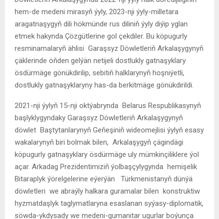
hem-de medeni mirasyň ýyly, 2023-nji ýyly-milletara
aragatnaşygyň dili hökmünde rus diliniň ýyly diýip yglan
etmek hakynda Çözgütlerine gol çekdiler. Bu köpugurly
resminamalaryň ählisi Garaşsyz Döwletleriň Arkalaşygynyň
çäklerinde öňden gelýän netijeli dostlukly gatnaşyklary
ösdürmäge gönükdirilip, sebitiň halklarynyň hoşniýetli,
dostlukly gatnaşyklaryny has-da berkitmäge gönükdirildi.
2021-nji ýylyň 15-nji oktýabrynda Belarus Respublikasynyň
başlyklygyndaky Garaşsyz Döwletleriň Arkalaşygynyň
döwlet Baştytanlarynyň Geňeşiniň wideomejlisi ýylyň esasy
wakalarynyň biri bolmak bilen, Arkalaşygyň çägindägi
köpugurly gatnaşyklary ösdürmäge uly mümkinçiliklere ýol
açar. Arkadag Prezidentimiziň ýolbaşçylygynda hemişelik
Bitaraplyk ýörelgelerine eýerýän Türkmenistanyň dünýä
döwletleri we abraýly halkara guramalar bilen konstruktiw
hyzmatdaşlyk taglymatlaryna esaslanan syýasy-diplomatik,
söwda-ykdysady we medeni-gumanitar ugurlar boýunça