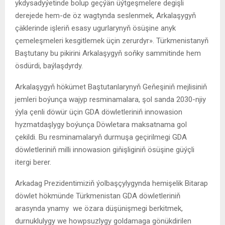
ykdysadyýetinde bolup geçýän üýtgeşmelere degişli
derejede hem-de öz wagtynda seslenmek, Arkalaşygyň
çäklerinde işleriň esasy ugurlarynyň ösüşine anyk
çemeleşmeleri kesgitlemek üçin zerurdyr». Türkmenistanyň
Baştutany bu pikirini Arkalaşygyň soňky sammitinde hem
ösdürdi, baýlaşdyrdy.
Arkalaşygyň hökümet Baştutanlarynyň Geňeşiniň mejlisiniň
jemleri boýunça wajyp resminamalara, şol sanda 2030-njiy
ýyla çenli döwür üçin GDA döwletleriniň innowasion
hyzmatdaşlygy boýunça Döwletara maksatnama gol
çekildi. Bu resminamalaryň durmuşa geçirilmegi GDA
döwletleriniň milli innowasion giňişliginiň ösüşine güýçli
itergi berer.
Arkadag Prezidentimiziň ýolbaşçylygynda hemişelik Bitarap
döwlet hökmünde Türkmenistan GDA döwletleriniň
arasynda ynamy we özara düşünişmegi berkitmek,
durnuklulygy we howpsuzlygy goldamaga gönükdirilen