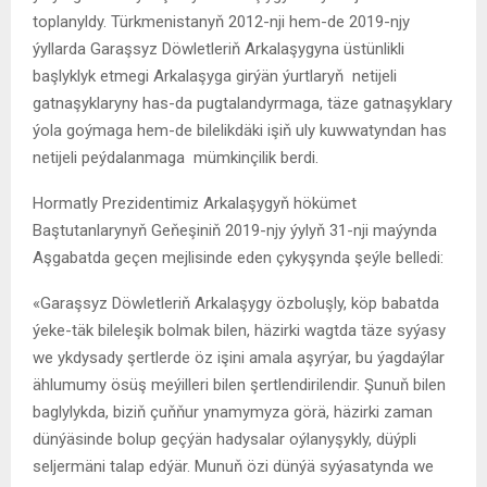
toplanyldy. Türkmenistanyň 2012-nji hem-de 2019-njy
ýyllarda Garaşsyz Döwletleriň Arkalaşygyna üstünlikli
başlyklyk etmegi Arkalaşyga girýän ýurtlaryň netijeli
gatnaşyklaryny has-da pugtalandyrmaga, täze gatnaşyklary
ýola goýmaga hem-de bilelikdäki işiň uly kuwwatyndan has
netijeli peýdalanmaga mümkinçilik berdi.
Hormatly Prezidentimiz Arkalaşygyň hökümet
Baştutanlarynyň Geňeşiniň 2019-njy ýylyň 31-nji maýynda
Aşgabatda geçen mejlisinde eden çykyşynda şeýle belledi:
«Garaşsyz Döwletleriň Arkalaşygy özboluşly, köp babatda
ýeke-täk bileleşik bolmak bilen, häzirki wagtda täze syýasy
we ykdysady şertlerde öz işini amala aşyrýar, bu ýagdaýlar
ählumumy ösüş meýilleri bilen şertlendirilendir. Şunuň bilen
baglylykda, biziň çuňňur ynamymyza görä, häzirki zaman
dünýäsinde bolup geçýän hadysalar oýlanyşykly, düýpli
seljermäni talap edýär. Munuň özi dünýä syýasatynda we