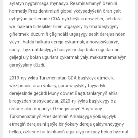
aýratyn nygtalmaga mynasyp. Resminamanyň özenini
hormatly Prezidentimiziň global ykdysadyýetiň örän çalt
üýtgeýän şertlerinde GDA-nyň beýleki döwletler, sebitara
we halkara birleşikler bilen utgaşykly hyzmatdaşlygyny
giňeltmek, düzümiň çägindäki utgaşygy sebit derejesinden
yklym, hatda halkara derejä çykarmak, innowasiýalaryň,
sanly hyzmatdaşlygyň häsiýetini däp bolan ugurlardan
geljegi uly bolan ugurlara çykarmak ýaly, maksatnamalaýyn
garaýyşlary düzdi.
2019-njy ýylda Türkmenistan GDA başlyklyk etmeklik
wezipesini örän ýokary, guramaçylykly taýýarlyk
derejesinde geçirdi Muny döwlet Baştutanlarynyň ählisi
biragyzdan tassykladylar. 2020-nji ýylda başlyklygy öz
üstüne alan doganlyk Özbegistanyň Baştutany
Türkmenistanyň Prezidentiniň Arkalaşyga ýolbaşçylyk
etmegiň derejesini şeýle bir ýokary derejä galdyrandygyny
belläp, özlerine bu tejribäniň ugur alyş nokady bolup hyzmat