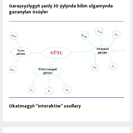
Garaşsyzlygyň şanly 30 ýylynda bilim ulgamynda
gazanylan ösüşler
Okatmagyň “interaktiw” usullary