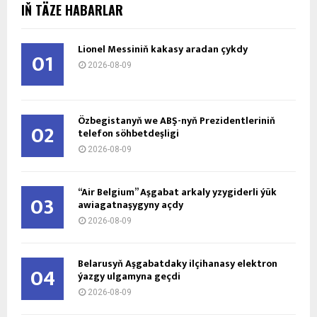
IŇ TÄZE HABARLAR
Lionel Messiniň kakasy aradan çykdy
01
2026-08-09
Özbegistanyň we ABŞ-nyň Prezidentleriniň
02
telefon söhbetdeşligi
2026-08-09
“Air Belgium” Aşgabat arkaly yzygiderli ýük
03
awiagatnaşygyny açdy
2026-08-09
Belarusyň Aşgabatdaky ilçihanasy elektron
04
ýazgy ulgamyna geçdi
2026-08-09