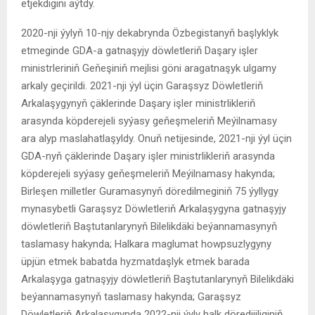
etjekdigini aýtdy.
2020-nji ýylyň 10-njy dekabrynda Özbegistanyň başlyklyk
etmeginde GDA-a gatnaşyjy döwletleriň Daşary işler
ministrleriniň Geňeşiniň mejlisi göni aragatnaşyk ulgamy
arkaly geçirildi. 2021-nji ýyl üçin Garaşsyz Döwletleriň
Arkalaşygynyň çäklerinde Daşary işler ministrlikleriň
arasynda köpderejeli syýasy geňeşmeleriň Meýilnamasy
ara alyp maslahatlaşyldy. Onuň netijesinde, 2021-nji ýyl üçin
GDA-nyň çäklerinde Daşary işler ministrlikleriň arasynda
köpderejeli syýasy geňeşmeleriň Meýilnamasy hakynda;
Birleşen milletler Guramasynyň döredilmeginiň 75 ýyllygy
mynasybetli Garaşsyz Döwletleriň Arkalaşygyna gatnaşyjy
döwletleriň Baştutanlarynyň Bilelikdäki beýannamasynyň
taslamasy hakynda; Halkara maglumat howpsuzlygyny
üpjün etmek babatda hyzmatdaşlyk etmek barada
Arkalaşyga gatnaşyjy döwletleriň Baştutanlarynyň Bilelikdäki
beýannamasynyň taslamasy hakynda; Garaşsyz
Döwletleriň Arkalaşygynda 2022-nji ýyly halk döredijiliginiň