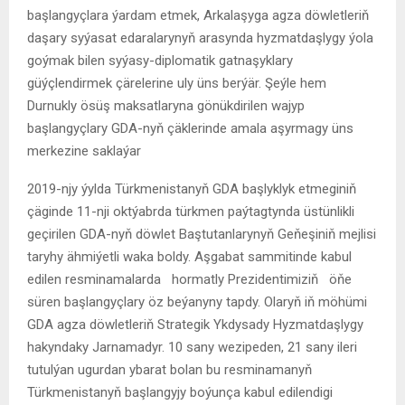
başlangyçlara ýardam etmek, Arkalaşyga agza döwletleriň
daşary syýasat edaralarynyň arasynda hyzmatdaşlygy ýola
goýmak bilen syýasy-diplomatik gatnaşyklary
güýçlendirmek çärelerine uly üns berýär. Şeýle hem
Durnukly ösüş maksatlaryna gönükdirilen wajyp
başlangyçlary GDA-nyň çäklerinde amala aşyrmagy üns
merkezine saklaýar
2019-njy ýylda Türkmenistanyň GDA başlyklyk etmeginiň
çäginde 11-nji oktýabrda türkmen paýtagtynda üstünlikli
geçirilen GDA-nyň döwlet Baştutanlarynyň Geňeşiniň mejlisi
taryhy ähmiýetli waka boldy. Aşgabat sammitinde kabul
edilen resminamalarda hormatly Prezidentimiziň öňe
süren başlangyçlary öz beýanyny tapdy. Olaryň iň möhümi
GDA agza döwletleriň Strategik Ykdysady Hyzmatdaşlygy
hakyndaky Jarnamadyr. 10 sany wezipeden, 21 sany ileri
tutulýan ugurdan ybarat bolan bu resminamanyň
Türkmenistanyň başlangyjy boýunça kabul edilendigi