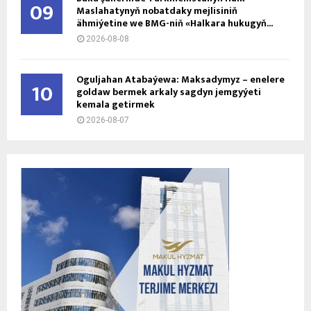
09
Maslahatynyň nobatdaky mejlisiniň
ähmiýetine we BMG-niň «Halkara hukugyň...
2026-08-08
Oguljahan Atabaýewa: Maksadymyz – enelere
10
goldaw bermek arkaly sagdyn jemgyýeti
kemala getirmek
2026-08-07