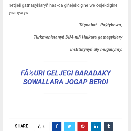
netijeli gatnaşyklaryň has-da giňejekdigine we ösjekdigine
ynanýarys.
Täçnabat Paýtykowa,
Türkmenistanyň DIM-niň Halkara gatnaşyklary
institutynyň
uly
mugallymy
.
FÃ½URI GELJEGI BARADAKY
SOWALLARA JOGAP BERDI
SHARE
0